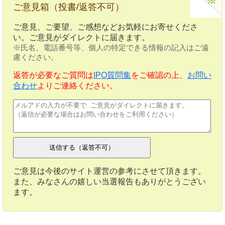
ご意見箱（投書/返答不可）
ご意見、ご要望、ご感想などお気軽にお寄せくださ
い。ご意見がダイレクトに届きます。
※氏名、電話番号等、個人の特定できる情報の記入はご遠
慮ください。
返答が必要なご質問は
IPO質問集
をご確認の上、
お問い
合わせ
よりご連絡ください。
ご意見は今後のサイト運営の参考にさせて頂きます。
また、みなさんの嬉しい当選報告もありがとうござい
ます。