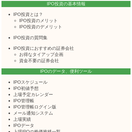
IPO投資の基本情報
IPO投資とは？
IPO投資のメリット
IPO投資のデメリット
IPO投資の質問集
IPO投資におすすめの証券会社
お得なタイアップ企画
資金不要の証券会社
IPOのデータ、便利ツール
IPOスケジュール
IPO初値予想
上場予定カレンダー
IPO管理帳
IPO管理帳ログイン版
メール通知システム
上場実績
IPOデータ
上場IPOの株価推移一覧