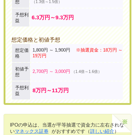
想
（1.3倍～1.5倍）
予想利
6.3万円～9.3万円
益
想定価格と初値予想
1,800円 ～ 1,900円
※抽選資金：18万円 ～
想定価
19万円
格
初値予
2,700円 ～ 3,000円
（1.4倍～1.6倍）
想
予想利
8万円～11万円
益
IPOの申込は、当選が平等抽選で資金力に左右されな
い
マネックス証券
がおすすめです（
詳しい紹介
）