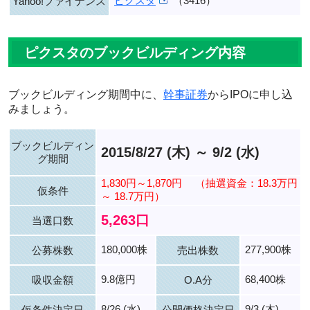
ピクスタ
（3416）
Yahoo!ファイナンス
ピクスタのブックビルディング内容
ブックビルディング期間中に、
幹事証券
からIPOに申し込
みましょう。
ブックビルディン
2015/8/27 (木) ～ 9/2 (水)
グ期間
1,830円～1,870円
（抽選資金：18.3万円
仮条件
～ 18.7万円）
5,263口
当選口数
180,000株
277,900株
公募株数
売出株数
9.8億円
68,400株
吸収金額
O.A分
8/26 (水)
9/3 (木)
仮条件決定日
公開価格決定日