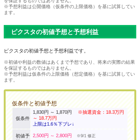
を保証するものではありません。
※予想利益は公開価格（仮条件の上限価格）を基に試算してい
ます。
ピクスタの初値予想と予想利益
ピクスタの初値予想と予想利益です。
※初値や利益の数値はあくまで予想であり、将来の実際の結果
を保証するものではありません。
※予想利益は仮条件の上限価格（想定価格）を基に試算してい
ます。
仮条件と初値予想
1,830円 ～ 1,870円
※抽選資金：18.3万円
～ 18.7万円
仮条件
上限は1.6％下ブレ↓
2,500円 ～ 2,800円
初値予
※9/1 修正