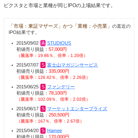
ピクスタと市場と業種が同じIPOの上場結果です。
「市場：東証マザーズ」かつ「業種：小売業」
の直近の
IPO結果です。
2015/09/02
STUDIOUS
初値売り損益：
57,000円
騰落率：19.86％、倍率：1.20倍
2015/07/07
富士山マガジンサービス
初値売り損益：
335,000円
騰落率：126.42％、倍率：2.26倍
2015/06/25
ファンデリー
初値売り損益：
78,100円
騰落率：102.09％、倍率：2.02倍
2015/06/17
マーケットエンタープライズ
初値売り損益：
250,500円
騰落率：167％、倍率：2.67倍
2015/04/20
Hamee
初値売り損益：
170,000円