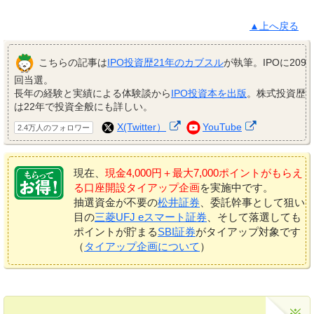
▲上へ戻る
こちらの記事は
IPO投資歴21年のカブスル
が執筆。IPOに209
回当選。
長年の経験と実績による体験談から
IPO投資本を出版
。株式投資歴
は22年で投資全般にも詳しい。
X(Twitter）
YouTube
2.4万人のフォロワー
現在、
現金4,000円＋最大7,000ポイントがもらえ
る口座開設タイアップ企画
を実施中です。
抽選資金が不要の
松井証券
、委託幹事として狙い
目の
三菱UFJ eスマート証券
、そして落選しても
ポイントが貯まる
SBI証券
がタイアップ対象です
（
タイアップ企画について
）