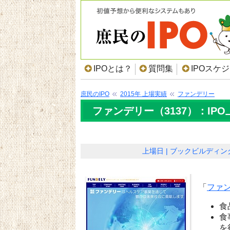
IPOとは？
質問集
IPOスケ
庶民のIPO
2015年 上場実績
ファンデリー
ファンデリー（3137）：IP
上場日
ブックビルディン
「
ファ
食
食
を