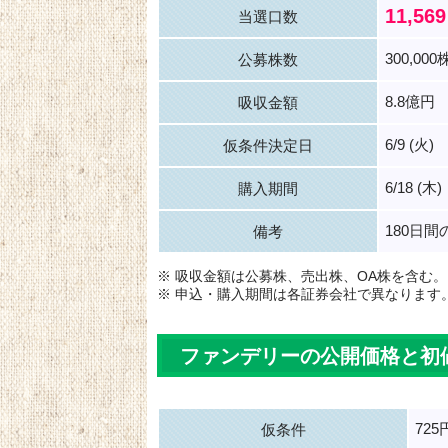
11,56
当選口数
300,000
公募株数
8.8億円
吸収金額
6/9 (火)
仮条件決定日
6/18 (木)
購入期間
180日
備考
※ 吸収金額は公募株、売出株、OA株を含む。
※ 申込・購入期間は各証券会社で異なります
ファンデリーの公開価格と初
725
仮条件