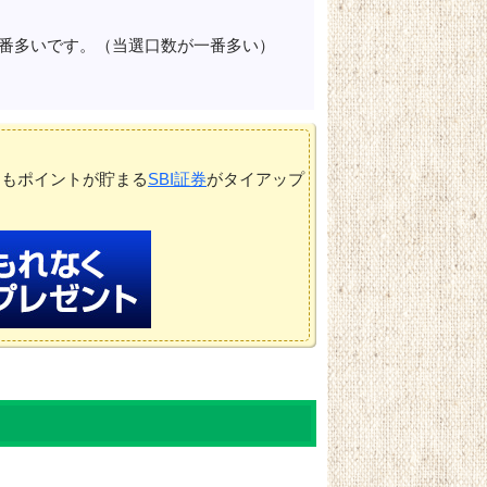
一番多い
です。（
当選口数が一番多い
）
てもポイントが貯まる
SBI証券
がタイアップ