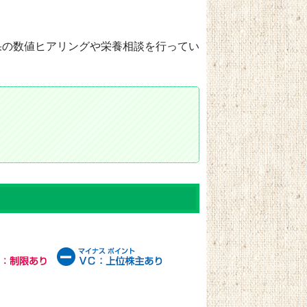
果の数値ヒアリングや栄養相談を行ってい