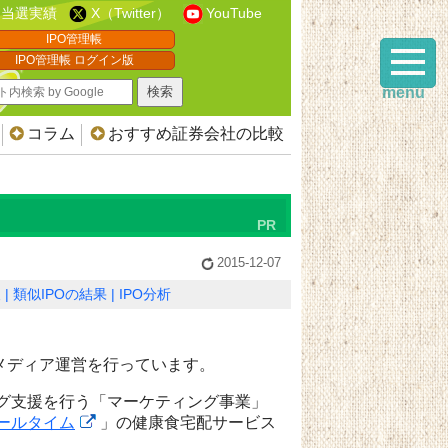
当選実績
X（Twitter）
YouTube
IPO管理帳
IPO管理帳 ログイン版
menu
コラム
おすすめ証券会社の比較
2015-12-07
報
類似IPOの結果
IPO分析
メディア運営を行っています。
グ支援を行う「マーケティング事業」
ールタイム
」の健康食宅配サービス