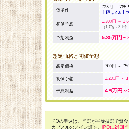
725円 ～ 765
仮条件
上限は2％上ブ
1,300円 ～ 1,
初値予想
（1.7倍～2.1倍
5.35万円～
予想利益
想定価格と初値予想
700円 ～ 75
想定価格
1,200円 ～ 1
初値予想
4.5万円～
予想利益
IPOの申込は、当選が平等抽選で資
カブスルのメイン証券。
IPOに24回