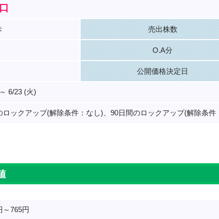
9口
株
売出株数
O.A分
公開価格決定日
 ～ 6/23 (火)
間のロックアップ(解除条件：なし)、90日間のロックアップ(解除条件：
。
値
円～765円