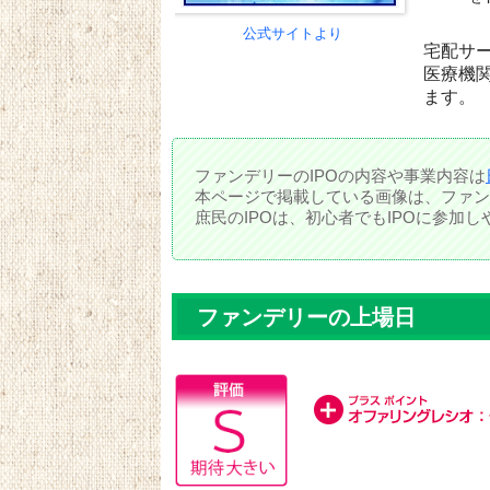
公式サイトより
宅配サ
医療機
ます。
ファンデリーのIPOの内容や事業内容は
本ページで掲載している画像は、ファン
庶民のIPOは、初心者でもIPOに参加
ファンデリーの上場日