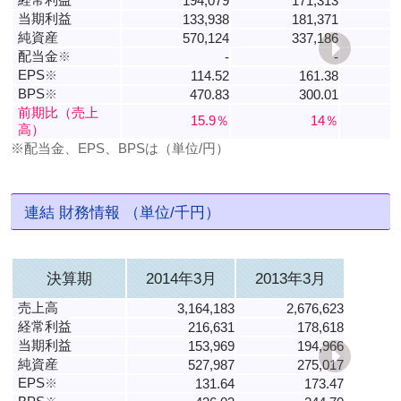
194,079
171,313
当期利益
133,938
181,371
純資産
570,124
337,186
配当金
※
-
-
EPS
※
114.52
161.38
1
BPS
※
470.83
300.01
1
前期比（売上
15.9％
14％
高）
※配当金、EPS、BPSは（単位/円）
連結 財務情報 （単位/千円）
決算期
2014年3月
2013年3月
売上高
3,164,183
2,676,623
経常利益
216,631
178,618
当期利益
153,969
194,966
純資産
527,987
275,017
EPS
※
131.64
173.47