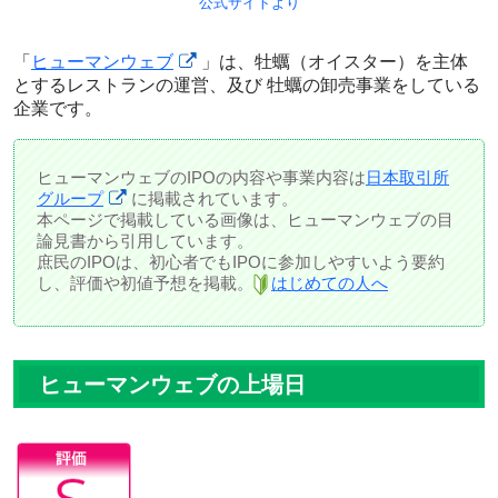
公式サイトより
「
ヒューマンウェブ
」は、牡蠣（オイスター）を主体
とするレストランの運営、及び 牡蠣の卸売事業をしている
企業です。
ヒューマンウェブのIPOの内容や事業内容は
日本取引所
グループ
に掲載されています。
本ページで掲載している画像は、ヒューマンウェブの目
論見書から引用しています。
庶民のIPOは、初心者でもIPOに参加しやすいよう要約
し、評価や初値予想を掲載。
はじめての人へ
ヒューマンウェブの上場日