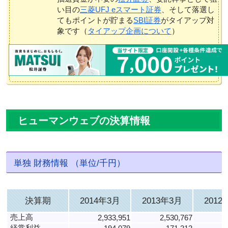
い目の
三菱UFJ eスマート証券
、そして落選し
てもポイントが貯まる
SBI証券
がタイアップ対
象です（
タイアップ企画について
）
ヒューマンウェブの決算情報
単独 財務情報 （単位/千円）
決算期
2014年3月
2013年3月
2012
売上高
2,933,951
2,530,767
2
経常利益