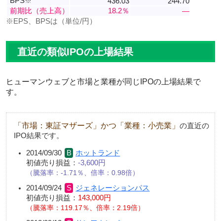
BPS
※
436.03
244.70
前期比（売上高）
18.2％
―
※EPS、BPSは（単位/円）
直近の類似IPOの上場結果
ヒューマンウェブと市場と業種が同じIPOの上場結果で
す。
「市場：東証マザーズ」かつ「業種：小売業」
の直近の
IPO結果です。
2014/09/30
ホットランド
初値売り損益：
-3,600円
騰落率：-1.71％、倍率：0.98倍
2014/09/24
ジェネレーションパス
初値売り損益：
143,000円
騰落率：119.17％、倍率：2.19倍