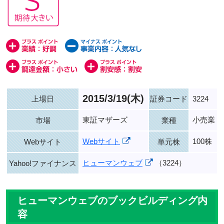
2015/3/19(木)
上場日
証券コード
3224
東証マザーズ
小売業
市場
業種
Webサイト
100株
Webサイト
単元株
ヒューマンウェブ
（3224）
Yahoo!ファイナンス
ヒューマンウェブのブックビルディング内
容