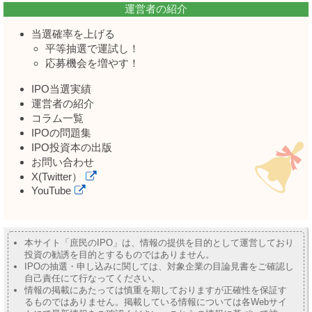
運営者の紹介
当選確率を上げる
平等抽選で運試し！
応募機会を増やす！
IPO当選実績
運営者の紹介
コラム一覧
IPOの問題集
IPO投資本の出版
お問い合わせ
X(Twitter）
YouTube
本サイト「庶民のIPO」は、情報の提供を目的として運営しており
投資の勧誘を目的とするものではありません。
IPOの抽選・申し込みに関しては、対象企業の目論見書をご確認し
自己責任にて行なってください。
情報の掲載にあたっては慎重を期しておりますが正確性を保証す
るものではありません。掲載している情報については各Webサイ