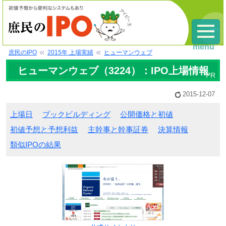
menu
庶民のIPO
2015年 上場実績
ヒューマンウェブ
ヒューマンウェブ（3224）：IPO上場情報
2015-12-07
上場日
ブックビルディング
公開価格と初値
初値予想と予想利益
主幹事と幹事証券
決算情報
類似IPOの結果