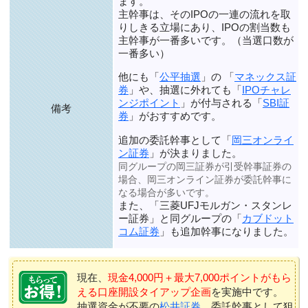
ます。
主幹事は、そのIPOの一連の流れを取
りしきる立場にあり、
IPOの割当数も
主幹事が一番多い
です。（
当選口数が
一番多い
）
他にも「
公平抽選
」の 「
マネックス証
券
」や、抽選に外れても「
IPOチャレ
ンジポイント
」が付与される「
SBI証
備考
券
」がおすすめです。
追加の委託幹事として「
岡三オンライ
ン証券
」が決まりました。
同グループの岡三証券が引受幹事証券の
場合、岡三オンライン証券が委託幹事に
なる場合が多いです。
また、「三菱UFJモルガン・スタンレ
ー証券」と同グループの「
カブドット
コム証券
」も追加幹事になりました。
現在、
現金4,000円＋最大7,000ポイントがもら
える口座開設タイアップ企画
を実施中です。
抽選資金が不要の
松井証券
、委託幹事として狙