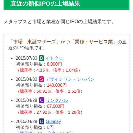
直近の類似IPOの上場結果
メタップスと市場と業種が同じIPOの上場結果です。
「市場：東証マザーズ」かつ「業種：サービス業」
の直
近のIPO結果です。
2015/07/30
イトクロ
初値売り損益：
8,000円
騰落率：4.15％、倍率：1.04倍
2015/04/30
デザインワン・ジャパン
初値売り損益：
140,000円
騰落率：50.91％、倍率：1.51倍
2015/04/28
リンクバル
初値売り損益：
67,000円
騰落率：27.92％、倍率：1.28倍
2015/04/28
Gunosy
初値売り損益：
0円