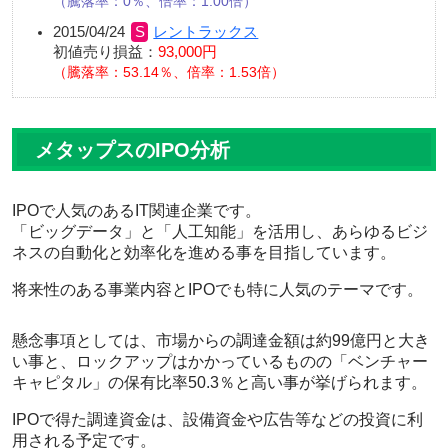
騰落率：0％、倍率：1.00倍
2015/04/24
レントラックス
初値売り損益：
93,000円
騰落率：53.14％、倍率：1.53倍
メタップスのIPO分析
IPOで人気のある
IT関連企業
です。
「ビッグデータ」と「人工知能」を活用し、あらゆるビジ
ネスの自動化と効率化を進める事を目指しています。
将来性のある事業内容とIPOでも特に人気のテーマ
です。
懸念事項としては、市場からの調達金額は約99億円と大き
い事と、ロックアップはかかっているものの「ベンチャー
キャピタル」の保有比率50.3％と高い事が挙げられます。
IPOで得た調達資金は、設備資金や広告等などの投資に利
用される予定です。