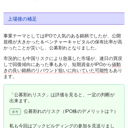
上場後の補足
事業テーマとしてはIPOで人気のある銘柄でしたが、
公開
規模が大きかった＆ベンチャーキャピタルの保有比率が高
かったことが災いし、公募割れ
となりました。
市況的にも中国リスクにより急落した市場が、連日の買戻
しで回復傾向にあった事もあり、短期資金がIPOから
値動
きの良い銘柄のリバウンド狙いに向いていた可能性
もあり
ます。
「公募割れリスク」
は
評価
を見ると、一定の判断が
出来ます。
公募割れのリスク（IPO株のデメリットは？）
私も今回は
ブックビルディングの参加を見送りまし