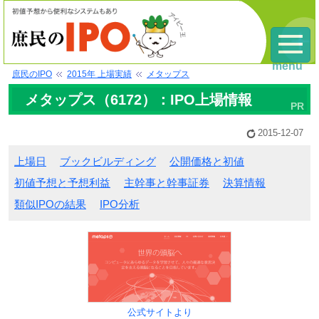
menu
庶民のIPO
2015年 上場実績
メタップス
メタップス（6172）：IPO上場情報
2015-12-07
上場日
ブックビルディング
公開価格と初値
初値予想と予想利益
主幹事と幹事証券
決算情報
類似IPOの結果
IPO分析
公式サイトより