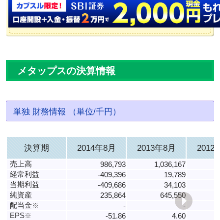
メタップスの決算情報
単独 財務情報 （単位/千円）
決算期
2014年8月
2013年8月
2012
売上高
986,793
1,036,167
経常利益
-409,396
19,789
当期利益
-409,686
34,103
純資産
235,864
645,550
配当金
※
-
-
EPS
※
-51.86
4.60
-