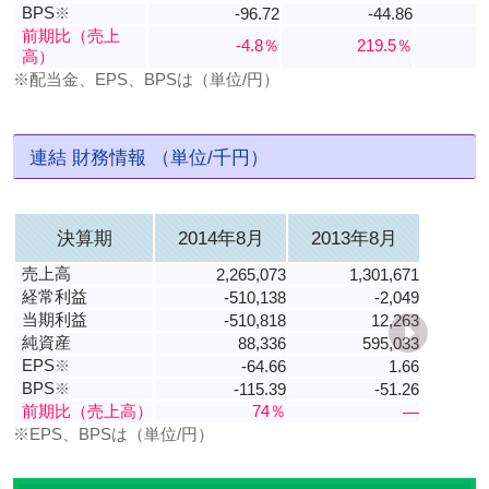
BPS
※
-96.72
-44.86
前期比（売上
-4.8％
219.5％
高）
※配当金、EPS、BPSは（単位/円）
連結 財務情報 （単位/千円）
決算期
2014年8月
2013年8月
売上高
2,265,073
1,301,671
経常利益
-510,138
-2,049
当期利益
-510,818
12,263
純資産
88,336
595,033
EPS
※
-64.66
1.66
BPS
※
-115.39
-51.26
前期比（売上高）
74％
―
※EPS、BPSは（単位/円）