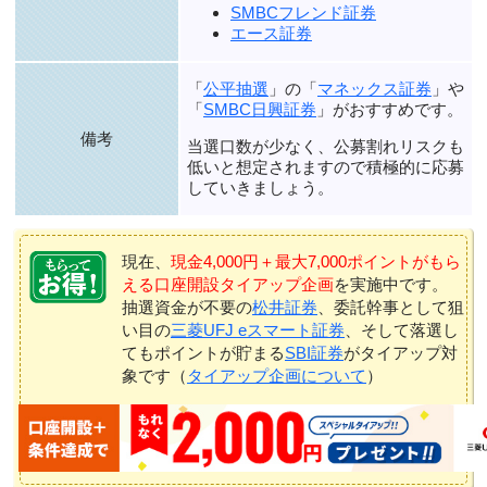
SMBCフレンド証券
エース証券
「
公平抽選
」の「
マネックス証券
」や
「
SMBC日興証券
」がおすすめです。
備考
当選口数が少なく、公募割れリスクも
低いと想定されますので積極的に応募
していきましょう。
現在、
現金4,000円＋最大7,000ポイントがもら
える口座開設タイアップ企画
を実施中です。
抽選資金が不要の
松井証券
、委託幹事として狙
い目の
三菱UFJ eスマート証券
、そして落選し
てもポイントが貯まる
SBI証券
がタイアップ対
象です（
タイアップ企画について
）