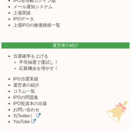
IPO管理帳ログイン版
メール通知システム
上場実績
IPOデータ
上場IPOの株価推移一覧
運営者の紹介
当選確率を上げる
平等抽選で運試し！
応募機会を増やす！
IPO当選実績
運営者の紹介
コラム一覧
IPOの問題集
IPO投資本の出版
お問い合わせ
X(Twitter）
YouTube