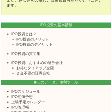
また、みなさんの嬉しい当選報告もありがとうござい
ます。
IPO投資の基本情報
IPO投資とは？
IPO投資のメリット
IPO投資のデメリット
IPO投資の質問集
IPO投資におすすめの証券会社
お得なタイアップ企画
資金不要の証券会社
IPOのデータ、便利ツール
IPOスケジュール
IPO初値予想
上場予定カレンダー
IPO管理帳