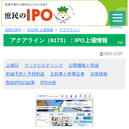
menu
庶民のIPO
2015年 上場実績
アクアライン
アクアライン（6173）：IPO上場情報
2015-12-07
上場日
ブックビルディング
公開価格と初値
初値予想と予想利益
主幹事と幹事証券
決算情報
類似IPOの結果
IPO分析