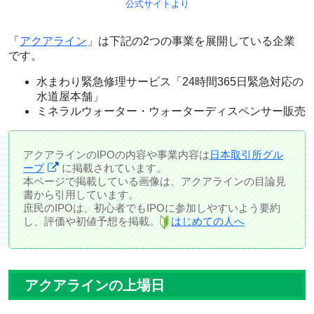
公式サイトより
「
アクアライン
」は下記の2つの事業を展開している企業
です。
水まわり緊急修理サービス「24時間365日緊急対応の
水道屋本舗」
ミネラルウォーター・ウォーターディスペンサー販売
アクアラインのIPOの内容や事業内容は
日本取引所グル
ープ
に掲載されています。
本ページで掲載している画像は、アクアラインの目論見
書から引用しています。
庶民のIPOは、初心者でもIPOに参加しやすいよう要約
し、評価や初値予想を掲載。
はじめての人へ
アクアラインの上場日