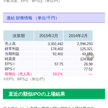
※配当金、EPS、BPSは（単位/円）
連結 財務情報 （単位/千円）
決算期
2015年2月
2014年2月
売上高
3,302,442
2,996,293
経常利益
178,402
125,321
当期利益
92,402
43,162
純資産
-
124,032
EPS
※
57.75
26.98
BPS
※
-
77.52
前期比（売上高）
10.2％
―
※EPS、BPSは（単位/円）
直近の類似IPOの上場結果