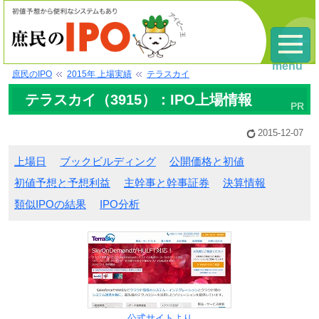
menu
庶民のIPO
2015年 上場実績
テラスカイ
テラスカイ（3915）：IPO上場情報
2015-12-07
上場日
ブックビルディング
公開価格と初値
初値予想と予想利益
主幹事と幹事証券
決算情報
類似IPOの結果
IPO分析
公式サイトより