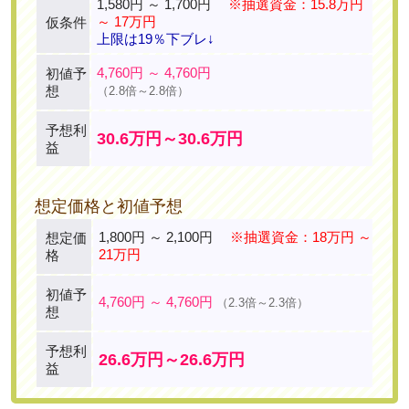
1,580円 ～ 1,700円
※抽選資金：15.8万円
～ 17万円
仮条件
上限は19％下ブレ↓
4,760円 ～ 4,760円
初値予
想
（2.8倍～2.8倍）
予想利
30.6万円～30.6万円
益
想定価格と初値予想
1,800円 ～ 2,100円
※抽選資金：18万円 ～
想定価
21万円
格
初値予
4,760円 ～ 4,760円
（2.3倍～2.3倍）
想
予想利
26.6万円～26.6万円
益