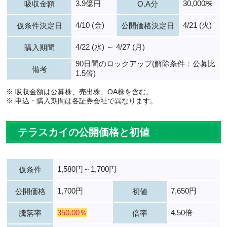
3.9億円
30,000株
吸収金額
O.A分
4/10 (金)
4/21 (火)
仮条件決定日
公開価格決定日
4/22 (水) ～ 4/27 (月)
購入期間
90日間のロックアップ(解除条件：公募比
備考
1.5倍)
※ 吸収金額は公募株、売出株、OA株を含む。
※ 申込・購入期間は各証券会社で異なります。
テラスカイの公開価格と初値
1,580円～1,700円
仮条件
1,700円
7,650円
公開価格
初値
350.00％
4.50倍
騰落率
倍率