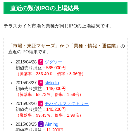
直近の類似IPOの上場結果
テラスカイと市場と業種が同じIPOの上場結果です。
「市場：東証マザーズ」かつ「業種：情報・通信業」
の
直近のIPO結果です。
2015/04/28
ジグソー
初値売り損益：
565,000円
騰落率：236.40％、倍率：3.36倍
2015/03/27
sMedio
初値売り損益：
148,000円
騰落率：58.73％、倍率：1.59倍
2015/03/26
モバイルファクトリー
初値売り損益：
140,200円
騰落率：99.43％、倍率：1.99倍
2015/03/25
Aiming
初値売り損益：
11,200円