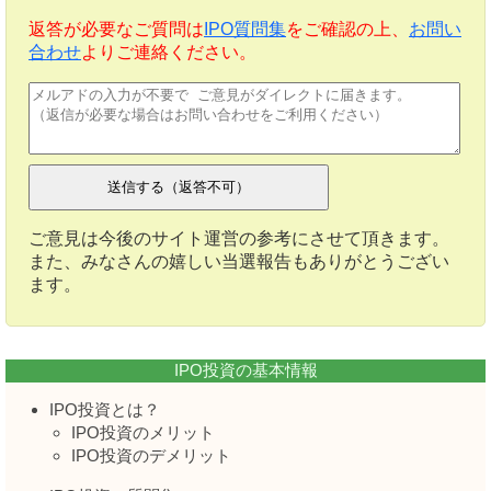
返答が必要なご質問は
IPO質問集
をご確認の上、
お問い
合わせ
よりご連絡ください。
ご意見は今後のサイト運営の参考にさせて頂きます。
また、みなさんの嬉しい当選報告もありがとうござい
ます。
IPO投資の基本情報
IPO投資とは？
IPO投資のメリット
IPO投資のデメリット