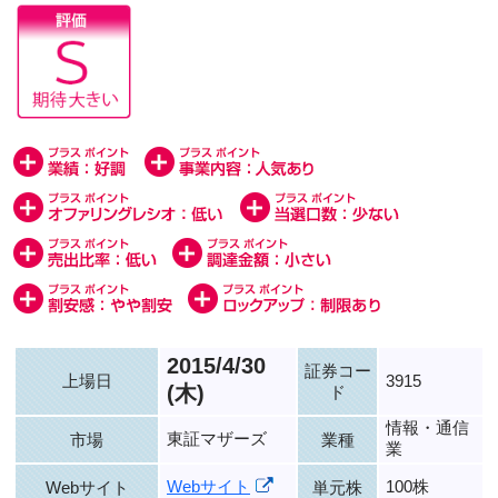
2015/4/30
証券コー
上場日
3915
(木)
ド
情報・通信
東証マザーズ
市場
業種
業
Webサイト
100株
Webサイト
単元株