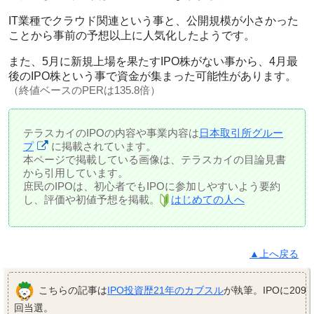
IT業種でクラウド関連という事と、公開規模が小さかった
ことから
事前の予想以上に人気化
したようです。
また、5月に新規上場を果たすIPO株がない事から、4月最
後のIPO株という事で資金が集まった可能性があります。
（終値ベースのPERは135.8倍）
テラスカイのIPOの内容や事業内容は
日本取引所グルー
プ
に掲載されています。
本ページで掲載している画像は、テラスカイの目論見書
から引用しています。
庶民のIPOは、初心者でもIPOに参加しやすいよう要約
し、評価や初値予想を掲載。
はじめての人へ
▲上へ戻る
こちらの記事は
IPO投資歴21年のカブスル
が執筆。IPOに209
回当選。