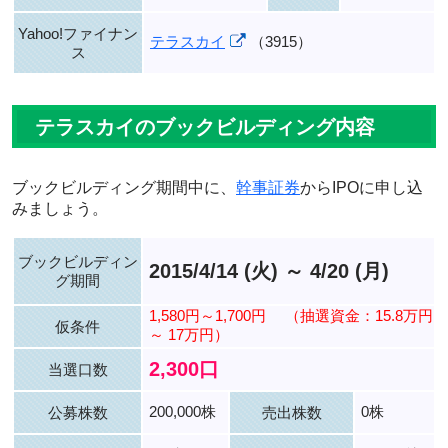
Yahoo!ファイナン
テラスカイ
（3915）
ス
テラスカイのブックビルディング内容
ブックビルディング期間中に、
幹事証券
からIPOに申し込
みましょう。
ブックビルディン
2015/4/14 (火) ～ 4/20 (月)
グ期間
1,580円～1,700円
（抽選資金：15.8万円
仮条件
～ 17万円）
2,300口
当選口数
200,000株
0株
公募株数
売出株数