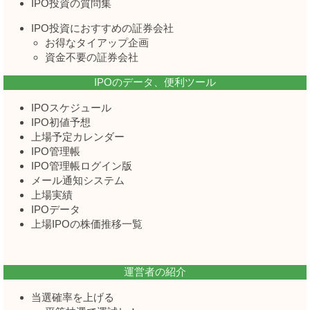
IPO投資の質問集
IPO投資におすすめの証券会社
お得なタイアップ企画
資金不要の証券会社
IPOのデータ、便利ツール
IPOスケジュール
IPO初値予想
上場予定カレンダー
IPO管理帳
IPO管理帳ログイン版
メール通知システム
上場実績
IPOデータ
上場IPOの株価推移一覧
運営者の紹介
当選確率を上げる