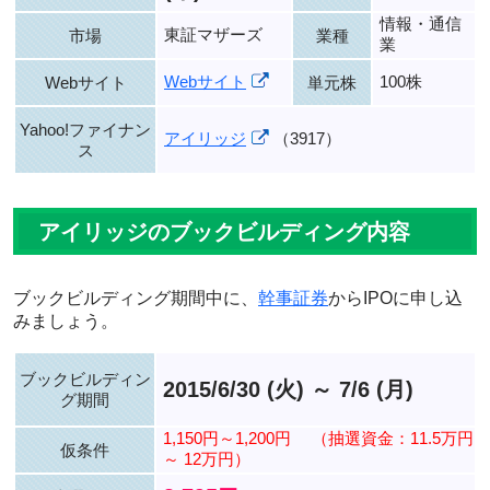
情報・通信
東証マザーズ
市場
業種
業
Webサイト
100株
Webサイト
単元株
Yahoo!ファイナン
アイリッジ
（3917）
ス
アイリッジのブックビルディング内容
ブックビルディング期間中に、
幹事証券
からIPOに申し込
みましょう。
ブックビルディン
2015/6/30 (火) ～ 7/6 (月)
グ期間
1,150円～1,200円
（抽選資金：11.5万円
仮条件
～ 12万円）