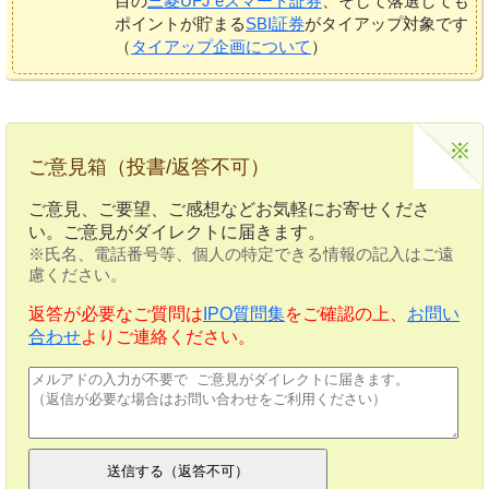
目の
三菱UFJ eスマート証券
、そして落選しても
ポイントが貯まる
SBI証券
がタイアップ対象です
（
タイアップ企画について
）
ご意見箱（投書/返答不可）
ご意見、ご要望、ご感想などお気軽にお寄せくださ
い。ご意見がダイレクトに届きます。
※氏名、電話番号等、個人の特定できる情報の記入はご遠
慮ください。
返答が必要なご質問は
IPO質問集
をご確認の上、
お問い
合わせ
よりご連絡ください。