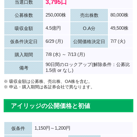
3,795口
当選口数
250,000株
80,000株
公募株数
売出株数
4.5億円
49,500株
吸収金額
O.A分
6/29 (月)
7/7 (火)
仮条件決定日
公開価格決定日
7/8 (水) ～ 7/13 (月)
購入期間
90日間のロックアップ(解除条件：公募比
備考
1.5倍 or なし)
※ 吸収金額は公募株、売出株、OA株を含む。
※ 申込・購入期間は各証券会社で異なります。
アイリッジの公開価格と初値
1,150円～1,200円
仮条件