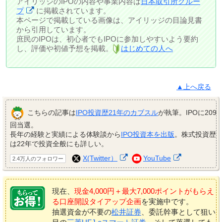
アイリッジのIPOの内容や事業内容は
日本取引所グルー
プ
に掲載されています。
本ページで掲載している画像は、アイリッジの目論見書
から引用しています。
庶民のIPOは、初心者でもIPOに参加しやすいよう要約
し、評価や初値予想を掲載。
はじめての人へ
▲上へ戻る
こちらの記事は
IPO投資歴21年のカブスル
が執筆。IPOに209
回当選。
長年の経験と実績による体験談から
IPO投資本を出版
。株式投資歴
は22年で投資全般にも詳しい。
X(Twitter）
YouTube
2.4万人のフォロワー
現在、
現金4,000円＋最大7,000ポイントがもらえ
る口座開設タイアップ企画
を実施中です。
抽選資金が不要の
松井証券
、委託幹事として狙い