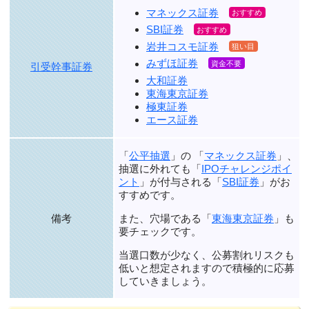
マネックス証券
SBI証券
岩井コスモ証券
みずほ証券
引受幹事証券
大和証券
東海東京証券
極東証券
エース証券
「
公平抽選
」の 「
マネックス証券
」、
抽選に外れても「
IPOチャレンジポイ
ント
」が付与される「
SBI証券
」がお
すすめです。
また、穴場である「
東海東京証券
」も
備考
要チェックです。
当選口数が少なく、公募割れリスクも
低いと想定されますので積極的に応募
していきましょう。