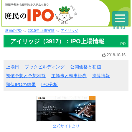
menu
庶民のIPO
2015年 上場実績
アイリッジ
アイリッジ（3917）：IPO上場情報
2018-10-16
上場日
ブックビルディング
公開価格と初値
初値予想と予想利益
主幹事と幹事証券
決算情報
類似IPOの結果
IPO分析
公式サイトより