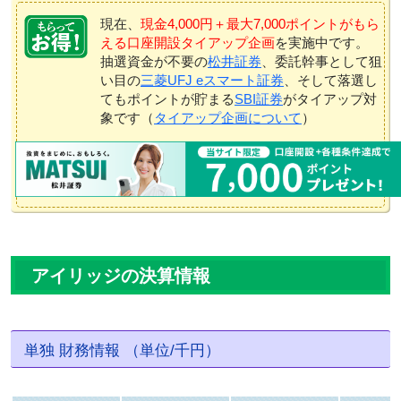
現在、
現金4,000円＋最大7,000ポイントがもら
える口座開設タイアップ企画
を実施中です。
抽選資金が不要の
松井証券
、委託幹事として狙
い目の
三菱UFJ eスマート証券
、そして落選し
てもポイントが貯まる
SBI証券
がタイアップ対
象です（
タイアップ企画について
）
アイリッジの決算情報
単独 財務情報 （単位/千円）