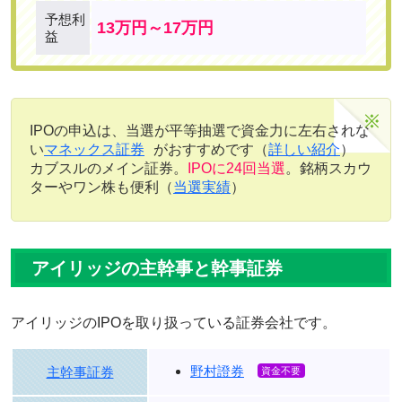
予想利
13万円～17万円
益
IPOの申込は、当選が平等抽選で資金力に左右されな
い
マネックス証券
がおすすめです（
詳しい紹介
）
カブスルのメイン証券。
IPOに24回当選
。銘柄スカウ
ターやワン株も便利（
当選実績
）
アイリッジの主幹事と幹事証券
アイリッジのIPOを取り扱っている証券会社です。
野村證券
主幹事証券