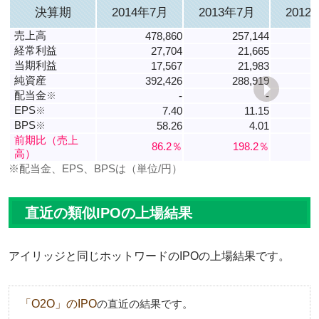
決算期
2014年7月
2013年7月
2012
売上高
478,860
257,144
経常利益
27,704
21,665
当期利益
17,567
21,983
純資産
392,426
288,919
配当金
※
-
-
EPS
※
7.40
11.15
BPS
※
58.26
4.01
-
前期比（売上
86.2％
198.2％
高）
※配当金、EPS、BPSは（単位/円）
直近の類似IPOの上場結果
アイリッジと同じホットワードのIPOの上場結果です。
「O2O」のIPO
の直近の結果です。