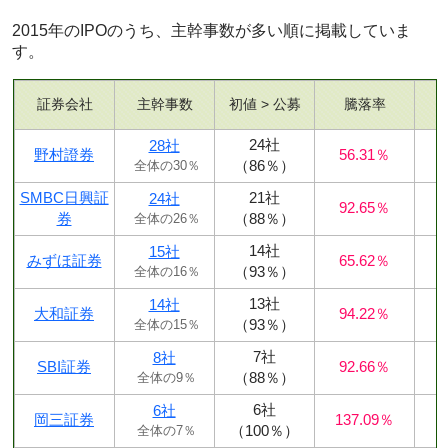
2015年のIPOのうち、主幹事数が多い順に掲載していま
す。
証券会社
主幹事数
初値 > 公募
騰落率
24社
28社
野村證券
56.31％
（86％）
全体の30％
SMBC日興証
21社
24社
92.65％
券
（88％）
全体の26％
14社
15社
みずほ証券
65.62％
（93％）
全体の16％
13社
14社
大和証券
94.22％
（93％）
全体の15％
7社
8社
SBI証券
92.66％
（88％）
全体の9％
6社
6社
岡三証券
137.09％
（100％）
全体の7％