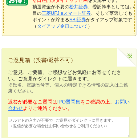
る口座開設タイアップ企画
を実施中です。
抽選資金が不要の
松井証券
、委託幹事として狙い
目の
三菱UFJ eスマート証券
、そして落選しても
ポイントが貯まる
SBI証券
がタイアップ対象です
（
タイアップ企画について
）
ご意見箱（投書/返答不可）
ご意見、ご要望、ご感想などお気軽にお寄せくださ
い。ご意見がダイレクトに届きます。
※氏名、電話番号等、個人の特定できる情報の記入はご遠
慮ください。
返答が必要なご質問は
IPO質問集
をご確認の上、
お問い
合わせ
よりご連絡ください。