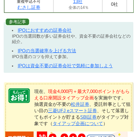
13社
重複申込不可
0社
むさし証券
全体の14％
参考記事
IPOにおすすめの証券会社
IPOの当選回数が多い証券会社や、資金不要の証券会社などの
紹介。
IPOの当選確率を上げる方法
IPO当選のコツを抑えて参加。
IPOは資金不要の証券会社で気軽に参加しよう
現在、
現金4,000円＋最大7,000ポイントがもら
える口座開設タイアップ企画
を実施中です。
抽選資金が不要の
松井証券
、委託幹事として狙
い目の
三菱UFJ eスマート証券
、そして落選し
てもポイントが貯まる
SBI証券
がタイアップ対
象です（
タイアップ企画について
）