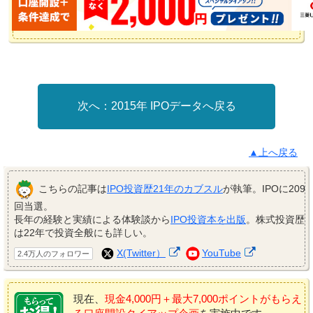
2015年 IPOデータへ戻る
▲上へ戻る
こちらの記事は
IPO投資歴21年のカブスル
が執筆。IPOに209
回当選。
長年の経験と実績による体験談から
IPO投資本を出版
。株式投資歴
は22年で投資全般にも詳しい。
X(Twitter）
YouTube
2.4万人のフォロワー
現在、
現金4,000円＋最大7,000ポイントがもらえ