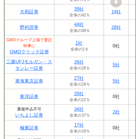
39社
大和証券
14社
全体の42％
44社
野村證券
28社
全体の48％
GMOグループ上場で委託
1社
0社
幹事に
全体の1％
GMOクリック証券
三菱UFJモルガン・ス
26社
5社
タンレー証券
全体の28％
27社
東海東京証券
5社
全体の29％
20社
東洋証券
0社
全体の22％
34社
重複申込不可
2社
いちよし証券
全体の37％
17社
極東証券
0社
全体の18％