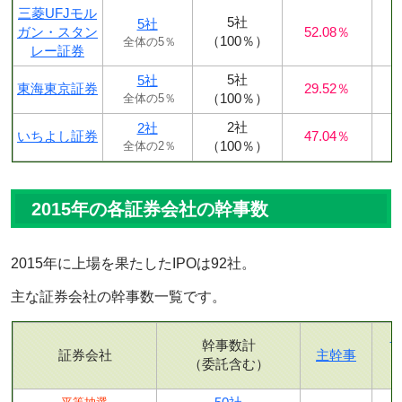
三菱UFJモル
5社
5社
ガン・スタン
52.08％
（100％）
全体の5％
レー証券
5社
5社
東海東京証券
29.52％
（100％）
全体の5％
2社
2社
いちよし証券
47.04％
（100％）
全体の2％
2015年の各証券会社の幹事数
2015年に上場を果たしたIPOは92社。
主な証券会社の幹事数一覧です。
幹事数計
証券会社
主幹事
（委託含む）