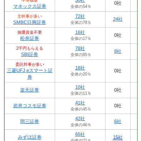
50社
平等抽選
0社
マネックス証券
全体の54％
72社
主幹事が多い
24社
SMBC日興証券
全体の78％
16社
抽選資金不要
0社
松井証券
全体の17％
78社
2千円もらえる
8社
SBI証券
全体の85％
委託幹事が多い
18社
三菱UFJ eスマート証
0社
全体の20％
券
10社
楽天証券
0社
全体の11％
41社
岩井コスモ証券
0社
全体の45％
42社
岡三証券
6社
全体の46％
65社
みずほ証券
15社
全体の71％