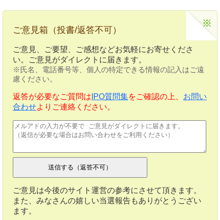
ご意見箱（投書/返答不可）
ご意見、ご要望、ご感想などお気軽にお寄せくださ
い。ご意見がダイレクトに届きます。
※氏名、電話番号等、個人の特定できる情報の記入はご遠
慮ください。
返答が必要なご質問は
IPO質問集
をご確認の上、
お問い
合わせ
よりご連絡ください。
ご意見は今後のサイト運営の参考にさせて頂きます。
また、みなさんの嬉しい当選報告もありがとうござい
ます。