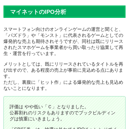
マイネットのIPO分析
スマートフォン向けのオンラインゲームの運営と聞くと、
「パズドラ」や「モンスト」に代表されるゲームとしての
爆発的な売上も期待されそうですが、同社は既にリリース
されたスマホゲームを事業者から買い取ったり協業して再
生・運営を行っています。
メリットとしては、既にリリースされているタイトルを再
び出すので、ある程度の売上が事前に見込める点にありま
す。
ただし、裏腹に「ヒット作」による爆発的な売上も見込め
ないことになります。
評価は
やや低い「Ｃ」
となりました。
公募割れのリスクもありますのでブックビルディン
グは慎重にいきましょう。