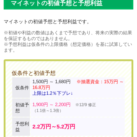
マイネットの初値予想と予想利益
マイネットの初値予想と予想利益です。
※初値や利益の数値はあくまで予想であり、将来の実際の結果
を保証するものではありません。
※予想利益は仮条件の上限価格（想定価格）を基に試算してい
ます。
仮条件と初値予想
1,500円 ～ 1,680円
※抽選資金：15万円 ～
16.8万円
仮条件
上限は1.2％下ブレ↓
1,900円 ～ 2,200円
初値予
※12/9 修正
想
（1.1倍～1.3倍）
予想利
2.2万円～5.2万円
益