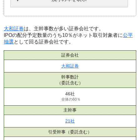
大和証券
は、主幹事数が多い証券会社です。
IPOの配分予定数量のうち10％がネット取引対象者に
公平
抽選
として回る証券会社です。
証券会社
大和証券
幹事数計
（委託含む）
46社
全体の60％
主幹事
21社
引受幹事
（委託含む）