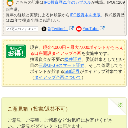
こちらの記事は
IPO投資歴21年のカブスル
が執筆。IPOに209
回当選。
長年の経験と実績による体験談から
IPO投資本を出版
。株式投資歴
は22年で投資全般にも詳しい。
X(Twitter）
YouTube
2.4万人のフォロワー
現在、
現金4,000円＋最大7,000ポイントがもらえ
る口座開設タイアップ企画
を実施中です。
抽選資金が不要の
松井証券
、委託幹事として狙い
目の
三菱UFJ eスマート証券
、そして落選しても
ポイントが貯まる
SBI証券
がタイアップ対象です
（
タイアップ企画について
）
ご意見箱（投書/返答不可）
ご意見、ご要望、ご感想などお気軽にお寄せくださ
い。ご意見がダイレクトに届きます。