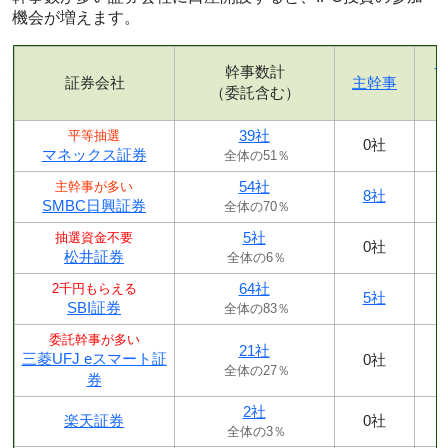
機会が増えます。
幹事数計
証券会社
主幹事
（委託含む）
39社
平等抽選
0社
マネックス証券
全体の51％
54社
主幹事が多い
8社
SMBC日興証券
全体の70％
5社
抽選資金不要
0社
松井証券
全体の6％
64社
2千円もらえる
5社
SBI証券
全体の83％
委託幹事が多い
21社
三菱UFJ eスマート証
0社
全体の27％
券
2社
楽天証券
0社
全体の3％