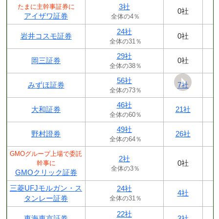
3社
たまに主幹事証券に
0社
アイザワ証券
全体の4％
24社
岩井コスモ証券
0社
全体の31％
29社
岡三証券
0社
全体の38％
56社
みずほ証券
7社
全体の73％
46社
大和証券
21社
全体の60％
49社
野村證券
26社
全体の64％
GMOグループ上場で委託
2社
0社
幹事に
全体の3％
GMOクリック証券
三菱UFJモルガン・ス
24社
4社
タンレー証券
全体の31％
22社
東海東京証券
3社