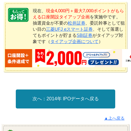
現在、
現金4,000円＋最大7,000ポイントがもら
える口座開設タイアップ企画
を実施中です。
抽選資金が不要の
松井証券
、委託幹事として狙
い目の
三菱UFJ eスマート証券
、そして落選し
てもポイントが貯まる
SBI証券
がタイアップ対
象です（
タイアップ企画について
）
2014年 IPOデータへ戻る
▲上へ戻る