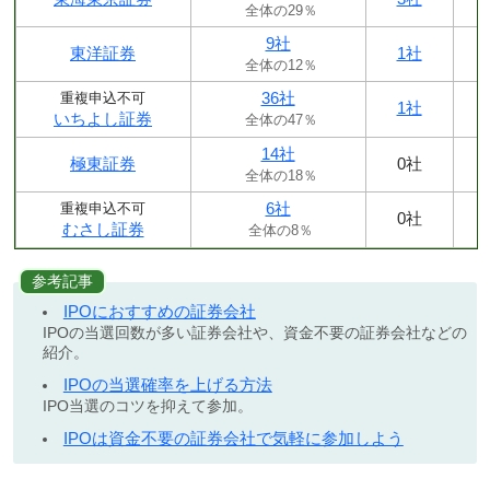
全体の29％
9社
東洋証券
1社
全体の12％
36社
重複申込不可
1社
いちよし証券
全体の47％
14社
極東証券
0社
全体の18％
6社
重複申込不可
0社
むさし証券
全体の8％
参考記事
IPOにおすすめの証券会社
IPOの当選回数が多い証券会社や、資金不要の証券会社などの
紹介。
IPOの当選確率を上げる方法
IPO当選のコツを抑えて参加。
IPOは資金不要の証券会社で気軽に参加しよう