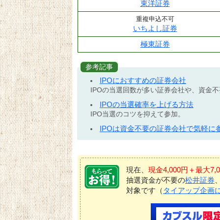
東洋証券
重複申込不可
いちよし証券
極東証券
参考記事
IPOにおすすめの証券会社
IPOの当選回数が多い証券会社や、資金
IPOの当選確率を上げる方法
IPO当選のコツを抑えて参加。
IPOは資金不要の証券会社で気軽に
現在、
現金4,000円＋最大
抽選資金が不要の
松井証券
対象です（
タイアップ企画