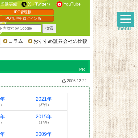
当選実績
X（Twitter）
YouTube
IPO管理帳
IPO管理帳 ログイン版
menu
コラム
おすすめ証券会社の比較
2006-12-22
2年
2021年
件）
（37件）
6年
2015年
件）
（17件）
0年
2009年