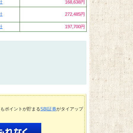
社
168,638円
社
272,485円
社
197,700円
てもポイントが貯まる
SBI証券
がタイアップ