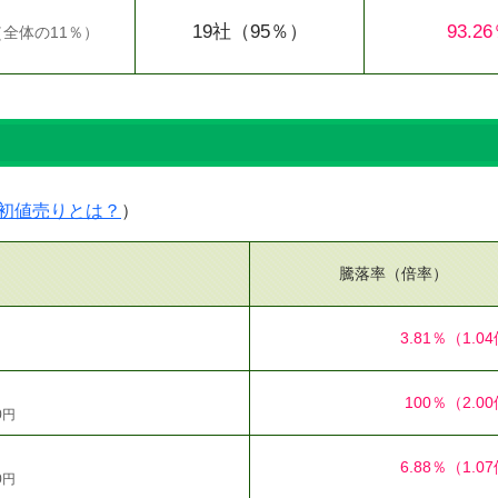
19社
（95％）
93.2
（
全体の11％
）
）
初値売りとは？
）
騰落率（倍率）
3.81％
（1.0
100％
（2.0
0円
6.88％
（1.0
0円