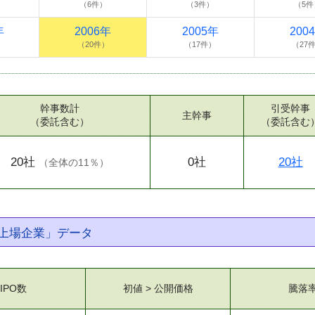
）
（6件）
（3件）
（5件
年
2006年
2005年
200
）
（20件）
（17件）
（27
幹事数計
引受幹事
主幹事
（委託含む）
（委託含む
20社
0社
20社
（
全体の11％
）
上場企業」データ
IPO数
初値 > 公開価格
騰落