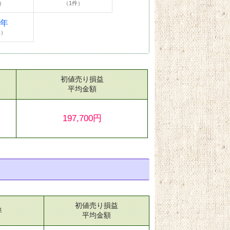
）
（1件）
4年
件）
初値売り損益
）
平均金額
197,700円
初値売り損益
率
平均金額