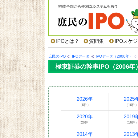
IPOとは？
質問集
IPOスケ
庶民のIPO
IPOデータ
IPOデータ（2006年）
極東証券の幹事IPO（2006年
2026年
2025
（6件）
（16件
2020年
2019
（26件）
（16件
2014年
2013