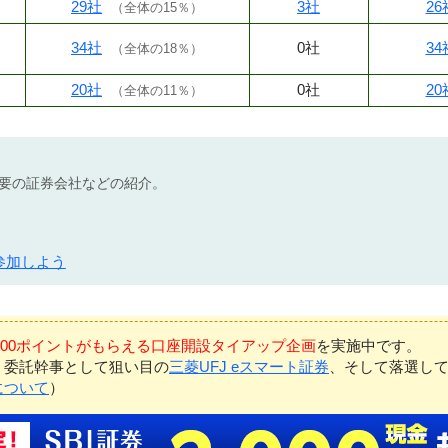
29社
3社
26
（
全体の15％
）
34社
0社
34
（
全体の18％
）
20社
0社
20
（
全体の11％
）
不要の証券会社などの紹介。
参加しよう
7,000ポイントがもらえる口座開設タイアップ企画
を実施中です。
、委託幹事として狙い目の
三菱UFJ eスマート証券
、そして落選し
について
）