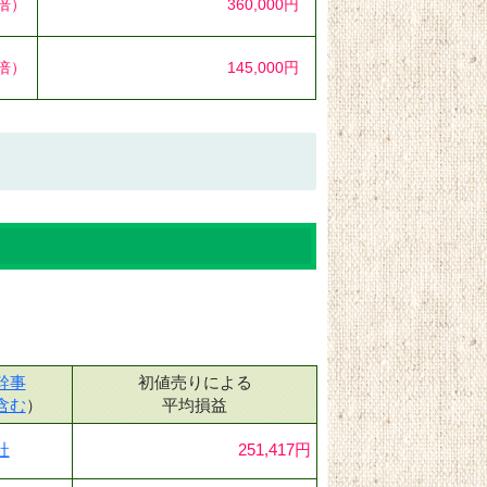
4倍）
360,000円
1倍）
145,000円
幹事
初値売りによる
含む
）
平均損益
社
251,417円