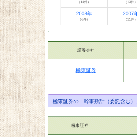
（14件）
（13件
2008年
2007
（6件）
（11件
証券会社
極東証券
極東証券の「幹事数計（委託含む）
極東証券