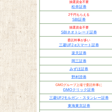
抽選資金不要
松井証券
2千円もらえる
SBI証券
抽選資金不要
SBIネオトレード証券
委託幹事が多い
三菱UFJ eスマート証券
楽天証券
岡三証券
みずほ証券
野村證券
GMOグループ上場で委託幹事に
GMOクリック証券
三菱UFJモルガン・スタンレー証券
東海東京証券