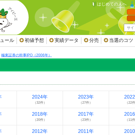
はじめての人へ
ジュール
初値予想
実績データ
分売
当選のコツ
極東証券の幹事IPO（2006年）
）
年
2024年
2023年
202
）
（32件）
（27件）
（22
年
2018年
2017年
201
）
（20件）
（23件）
（11
年
2012年
2011年
201