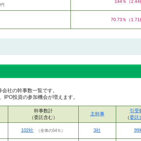
144％
（2.4
0円
70.73％
（1.7
な証券会社の幹事数一覧です。
、IPO投資の参加機会が増えます。
幹事数計
引受
主幹事
（委託含む）
（
委託
102社
3社
99
（
全体の54％
）