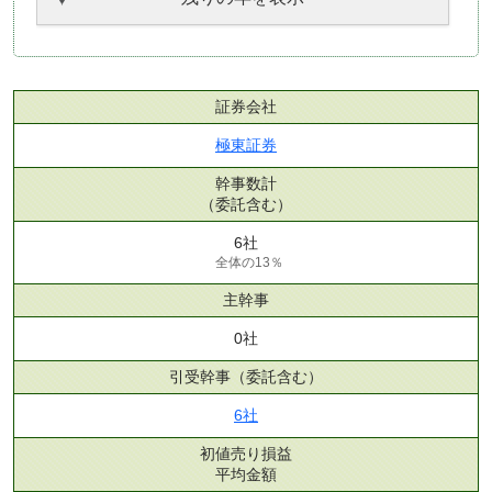
証券会社
極東証券
幹事数計
（委託含む）
6社
全体の13％
主幹事
0社
引受幹事
（委託含む）
6社
初値売り損益
平均金額