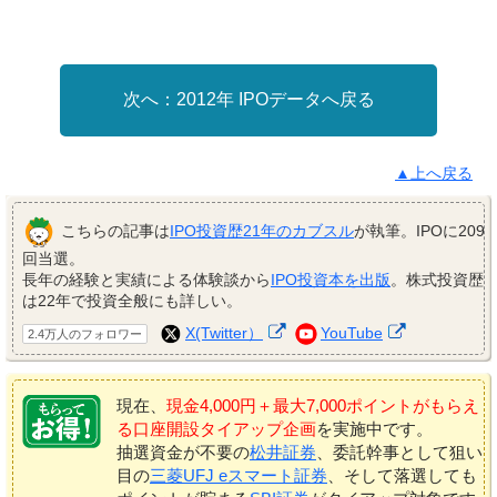
2012年 IPOデータへ戻る
▲上へ戻る
こちらの記事は
IPO投資歴21年のカブスル
が執筆。IPOに209
回当選。
長年の経験と実績による体験談から
IPO投資本を出版
。株式投資歴
は22年で投資全般にも詳しい。
X(Twitter）
YouTube
2.4万人のフォロワー
現在、
現金4,000円＋最大7,000ポイントがもらえ
る口座開設タイアップ企画
を実施中です。
抽選資金が不要の
松井証券
、委託幹事として狙い
目の
三菱UFJ eスマート証券
、そして落選しても