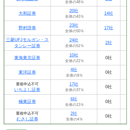
全体の48％
20社
大和証券
14社
全体の43％
23社
野村證券
17社
全体の50％
三菱UFJモルガン・ス
24社
2社
タンレー証券
全体の52％
10社
東海東京証券
0社
全体の22％
4社
東洋証券
0社
全体の9％
17社
重複申込不可
0社
いちよし証券
全体の37％
6社
極東証券
0社
全体の13％
2社
重複申込不可
0社
むさし証券
全体の4％