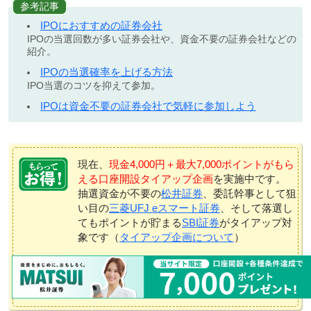
参考記事
IPOにおすすめの証券会社
IPOの当選回数が多い証券会社や、資金不要の証券会社などの
紹介。
IPOの当選確率を上げる方法
IPO当選のコツを抑えて参加。
IPOは資金不要の証券会社で気軽に参加しよう
現在、
現金4,000円＋最大7,000ポイントがもら
える口座開設タイアップ企画
を実施中です。
抽選資金が不要の
松井証券
、委託幹事として狙
い目の
三菱UFJ eスマート証券
、そして落選し
てもポイントが貯まる
SBI証券
がタイアップ対
象です（
タイアップ企画について
）