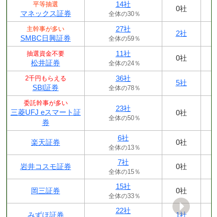
14社
平等抽選
0社
マネックス証券
全体の30％
27社
主幹事が多い
2社
SMBC日興証券
全体の59％
11社
抽選資金不要
0社
松井証券
全体の24％
36社
2千円もらえる
5社
SBI証券
全体の78％
委託幹事が多い
23社
三菱UFJ eスマート証
0社
全体の50％
券
6社
楽天証券
0社
全体の13％
7社
岩井コスモ証券
0社
全体の15％
15社
岡三証券
0社
全体の33％
22社
みずほ証券
1社