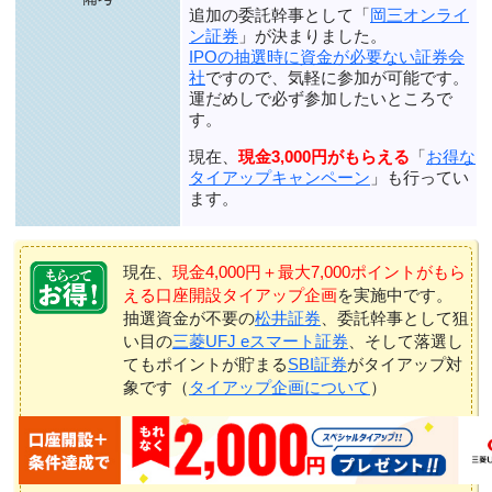
追加の委託幹事として「
岡三オンライ
ン証券
」が決まりました。
IPOの抽選時に資金が必要ない証券会
社
ですので、気軽に参加が可能です。
運だめしで必ず参加したいところで
す。
現在、
現金3,000円がもらえる
「
お得な
タイアップキャンペーン
」も行ってい
ます。
現在、
現金4,000円＋最大7,000ポイントがもら
える口座開設タイアップ企画
を実施中です。
抽選資金が不要の
松井証券
、委託幹事として狙
い目の
三菱UFJ eスマート証券
、そして落選し
てもポイントが貯まる
SBI証券
がタイアップ対
象です（
タイアップ企画について
）