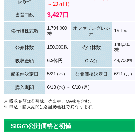
仮条件
～ 20万円）
3,427口
当選口数
1,794,000
オファリングレシ
19.1％
発行済株式数
株
オ
148,000
150,000株
公募株数
売出株数
株
6.8億円
44,700株
吸収金額
O.A分
5/31 (木)
6/11 (月)
仮条件決定日
公開価格決定日
6/13 (水) ～ 6/18 (月)
購入期間
※ 吸収金額は公募株、売出株、OA株を含む。
※ 申込・購入期間は各証券会社で異なります。
SIGの公開価格と初値