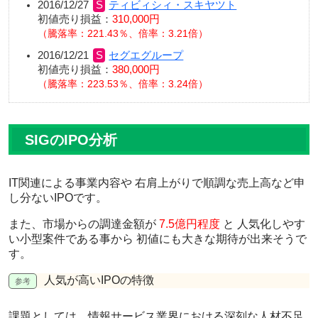
2016/12/27
ティビィシィ・スキヤツト
初値売り損益：
310,000円
騰落率：221.43％、倍率：3.21倍
2016/12/21
セグエグループ
初値売り損益：
380,000円
騰落率：223.53％、倍率：3.24倍
SIGのIPO分析
IT関連による事業内容や 右肩上がりで順調な売上高など申
し分ないIPO
です。
また、市場からの調達金額が
7.5億円程度
と
人気化しやす
い小型案件
である事から
初値にも大きな期待
が出来そうで
す。
人気が高いIPOの特徴
課題としては、
情報サービス業界における深刻な人材不足