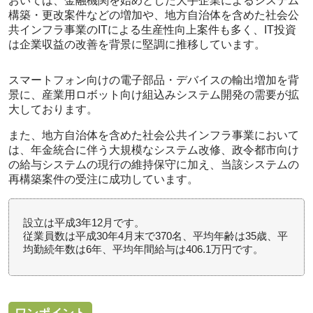
おいては、
金融機関を始めとした大手企業によるシステム
構築・更改案件などの増加や、地方自治体を含めた社会公
共インフラ事業のITによる生産性向上案件も多く
、IT投資
は企業収益の改善を背景に堅調に推移しています。
スマートフォン向けの電子部品・デバイスの輸出増加を背
景に、
産業用ロボット向け組込みシステム開発の需要が拡
大
しております。
また、地方自治体を含めた社会公共インフラ事業において
は、年金統合に伴う大規模なシステム改修、政令都市向け
の給与システムの現行の維持保守に加え、当該システムの
再構築案件の受注に成功しています。
設立は平成3年12月です。
従業員数は平成30年4月末で370名、平均年齢は35歳、平
均勤続年数は6年、平均年間給与は406.1万円です。