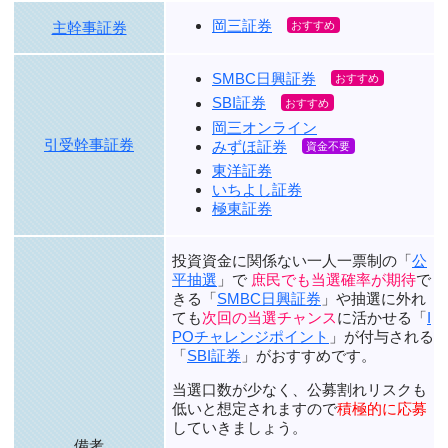
岡三証券
主幹事証券
SMBC日興証券
SBI証券
岡三オンライン
引受幹事証券
みずほ証券
東洋証券
いちよし証券
極東証券
投資資金に関係ない一人一票制の「
公
平抽選
」で
庶民でも当選確率が期待
で
きる「
SMBC日興証券
」や抽選に外れ
ても
次回の当選チャンス
に活かせる「
I
POチャレンジポイント
」が付与される
「
SBI証券
」がおすすめです。
当選口数が少なく、公募割れリスクも
低いと想定されますので
積極的に応募
していきましょう。
備考