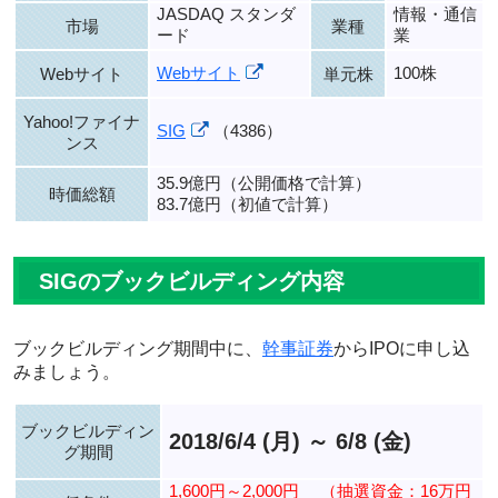
JASDAQ スタンダ
情報・通信
市場
業種
ード
業
Webサイト
100株
Webサイト
単元株
Yahoo!ファイナ
SIG
（4386）
ンス
35.9億円（公開価格で計算）
時価総額
83.7億円（初値で計算）
SIGのブックビルディング内容
ブックビルディング期間中に、
幹事証券
からIPOに申し込
みましょう。
ブックビルディン
2018/6/4 (月) ～ 6/8 (金)
グ期間
1,600円～2,000円
（抽選資金：16万円