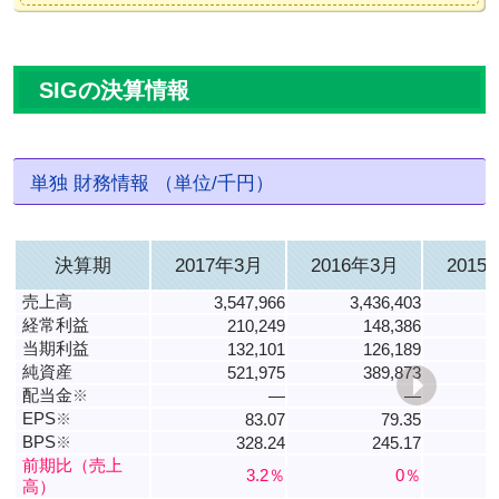
SIGの決算情報
単独 財務情報 （単位/千円）
決算期
2017年3月
2016年3月
2015
売上高
3,547,966
3,436,403
3
経常利益
210,249
148,386
当期利益
132,101
126,189
純資産
521,975
389,873
配当金
※
―
―
EPS
※
83.07
79.35
1
BPS
※
328.24
245.17
6
前期比（売上
3.2％
0％
高）