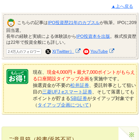
▲上へ戻る
こちらの記事は
IPO投資歴21年のカブスル
が執筆。IPOに209
回当選。
長年の経験と実績による体験談から
IPO投資本を出版
。株式投資歴
は22年で投資全般にも詳しい。
X(Twitter）
YouTube
2.4万人のフォロワー
現在、
現金4,000円＋最大7,000ポイントがもらえ
る口座開設タイアップ企画
を実施中です。
抽選資金が不要の
松井証券
、委託幹事として狙い
目の
三菱UFJ eスマート証券
、そして落選しても
ポイントが貯まる
SBI証券
がタイアップ対象です
（
タイアップ企画について
）
ご意見箱（投書/返答不可）