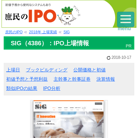
menu
庶民のIPO
2018年 上場実績
SIG
SIG（4386）：IPO上場情報
2018-10-17
上場日
ブックビルディング
公開価格と初値
初値予想と予想利益
主幹事と幹事証券
決算情報
類似IPOの結果
IPO分析