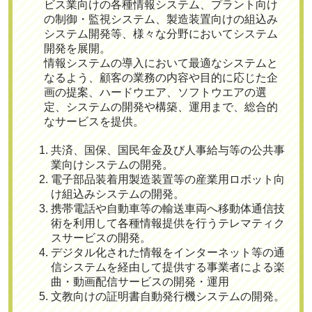
ビス業向けの各種情報システム、プラント向け
の制御・監視システム、製造装置向けの組込み
システム開発等、
様々な分野においてシステム
開発を展開
。
情報システムの導入において最適なシステムと
なるよう、顧客の業務の内容や目的に応じた企
画の提案、ハードウエア、ソフトウエアの選
定、システムの開発や構築、運用まで、総合的
なサービスを提供。
共済、国保、国民年金及び人事給与等の公共事
業向けシステムの開発。
電子部品装着用製造装置等の産業用ロボット向
け組込みシステムの開発。
携帯電話や自動車等の輸送車両へ移動体通信技
術を利用して各種情報提供を行うテレマティク
スサービスの開発。
デジタル化された情報をインターネット等の通
信システムを経由して提供する事業者による楽
曲・動画配信サービスの開発・運用
文教向けの証明書自動発行機システムの開発。