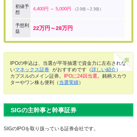
初値予
4,400円 ～ 5,000円
（2.0倍～2.3倍）
想
予想利
22万円～28万円
益
IPOの申込は、当選が平等抽選で資金力に左右されな
い
マネックス証券
がおすすめです（
詳しい紹介
）
カブスルのメイン証券。
IPOに24回当選
。銘柄スカウ
ターやワン株も便利（
当選実績
）
SIGの主幹事と幹事証券
SIGのIPOを取り扱っている証券会社です。