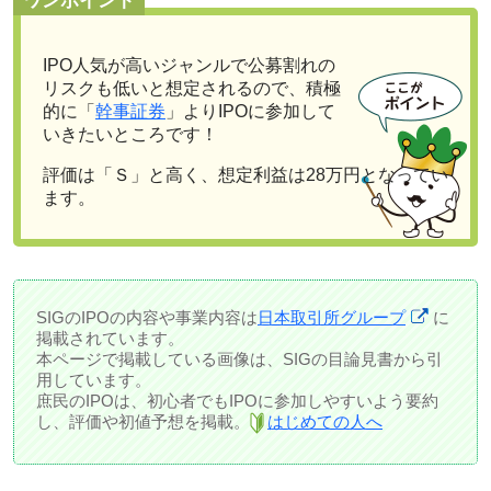
ワンポイント
IPO人気が高いジャンルで公募割れの
リスクも低いと想定されるので、積極
的に「
幹事証券
」よりIPOに参加して
いきたいところです！
評価は「Ｓ」と高く、
想定利益は28万円
となってい
ます。
SIGのIPOの内容や事業内容は
日本取引所グループ
に
掲載されています。
本ページで掲載している画像は、SIGの目論見書から引
用しています。
庶民のIPOは、初心者でもIPOに参加しやすいよう要約
し、評価や初値予想を掲載。
はじめての人へ