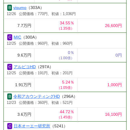
visumo
（303A）
12/26
公開価格：770円、初値：1,036円
34.55％
7.7万円
26,600円
（1.35倍）
MIC
（300A）
12/25
公開価格：960円、初値：960円
0％
9.6万円
0円
（1.00倍）
アルピコHD
（297A）
12/25
公開価格：191円、初値：201円
5.24％
1.91万円
1,000円
（1.05倍）
令和アカウンティングHD
（296A）
12/23
公開価格：360円、初値：521円
44.72％
3.6万円
16,100円
（1.45倍）
日本オーエー研究所
（5241）