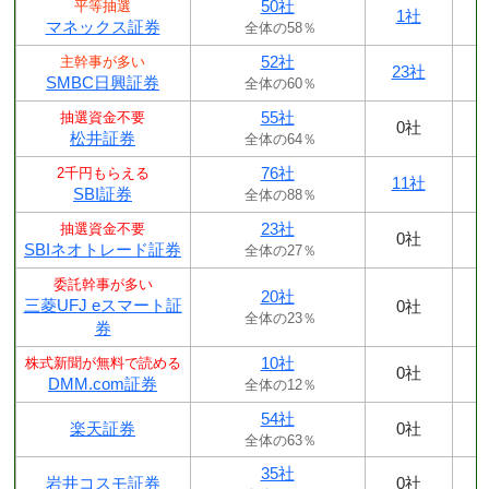
50社
平等抽選
1社
マネックス証券
全体の58％
52社
主幹事が多い
23社
SMBC日興証券
全体の60％
55社
抽選資金不要
0社
松井証券
全体の64％
76社
2千円もらえる
11社
SBI証券
全体の88％
23社
抽選資金不要
0社
SBIネオトレード証券
全体の27％
委託幹事が多い
20社
三菱UFJ eスマート証
0社
全体の23％
券
10社
株式新聞が無料で読める
0社
DMM.com証券
全体の12％
54社
楽天証券
0社
全体の63％
35社
岩井コスモ証券
0社