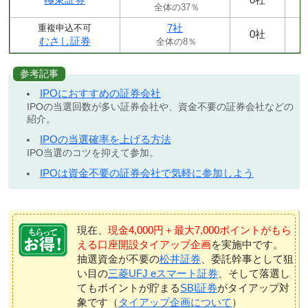
全体の37％
7社
重複申込不可
0社
むさし証券
全体の8％
参考記事
IPOにおすすめの証券会社
IPOの当選回数が多い証券会社や、資金不要の証券会社などの
紹介。
IPOの当選確率を上げる方法
IPO当選のコツを抑えて参加。
IPOは資金不要の証券会社で気軽に参加しよう
現在、
現金4,000円＋最大7,000ポイントがもら
える口座開設タイアップ企画
を実施中です。
抽選資金が不要の
松井証券
、委託幹事として狙
い目の
三菱UFJ eスマート証券
、そして落選し
てもポイントが貯まる
SBI証券
がタイアップ対
象です（
タイアップ企画について
）