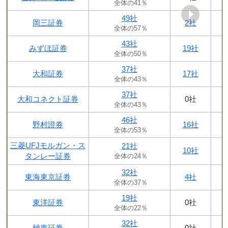
全体の41％
49社
岡三証券
2社
全体の57％
43社
みずほ証券
19社
全体の50％
37社
大和証券
17社
全体の43％
37社
大和コネクト証券
0社
全体の43％
46社
野村證券
16社
全体の53％
三菱UFJモルガン・ス
21社
10社
タンレー証券
全体の24％
32社
東海東京証券
4社
全体の37％
19社
東洋証券
0社
全体の22％
32社
極東証券
0社