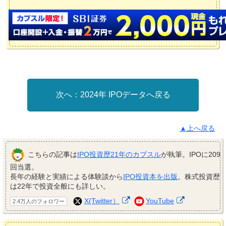
2024年 IPOデータへ戻る
▲上へ戻る
こちらの記事は
IPO投資歴21年のカブスル
が執筆。IPOに209
回当選。
長年の経験と実績による体験談から
IPO投資本を出版
。株式投資歴
は22年で投資全般にも詳しい。
X(Twitter）
YouTube
2.4万人のフォロワー