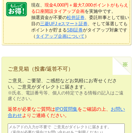
現在、
現金4,000円＋最大7,000ポイントがもらえ
る口座開設タイアップ企画
を実施中です。
抽選資金が不要の
松井証券
、委託幹事として狙い
目の
三菱UFJ eスマート証券
、そして落選しても
ポイントが貯まる
SBI証券
がタイアップ対象です
（
タイアップ企画について
）
ご意見箱（投書/返答不可）
ご意見、ご要望、ご感想などお気軽にお寄せくださ
い。ご意見がダイレクトに届きます。
※氏名、電話番号等、個人の特定できる情報の記入はご遠
慮ください。
返答が必要なご質問は
IPO質問集
をご確認の上、
お問い
合わせ
よりご連絡ください。