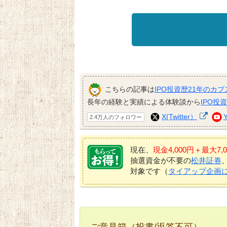
こちらの記事は
IPO投資歴21年のカブ
長年の経験と実績による体験談から
IPO投
X(Twitter）
2.4万人のフォロワー
現在、
現金4,000円＋最大
抽選資金が不要の
松井証券
対象です（
タイアップ企画