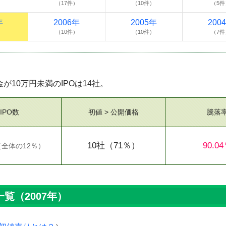
）
（17件）
（10件）
（5件
年
2006年
2005年
200
）
（10件）
（10件）
（7件
金が10万円未満のIPOは14社。
IPO数
初値 > 公開価格
騰落
10社
（71％）
90.0
（
全体の12％
）
覧（2007年）