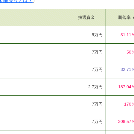
初値売りとは？
）
抽選資金
騰落率
9万円
31.11
7万円
50
7万円
-32.71
2.7万円
187.04
7万円
170
7万円
308.57