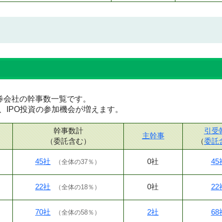
な証券会社の幹事数一覧です。
、IPO投資の参加機会が増えます。
幹事数計
引受
主幹事
（委託含む）
（
委託
45社
0社
45
（
全体の37％
）
22社
0社
22
（
全体の18％
）
70社
2社
68
（
全体の58％
）