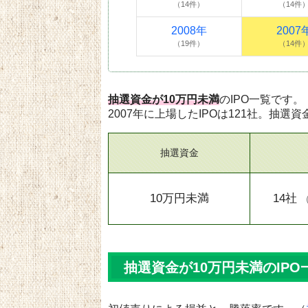
（14件）
（14件
2008年
2007
（19件）
（14件
抽選資金が10万円未満
のIPO一覧です。
2007年に上場したIPOは121社。抽選資
抽選資金
10万円未満
14社
抽選資金が10万円未満のIPO一