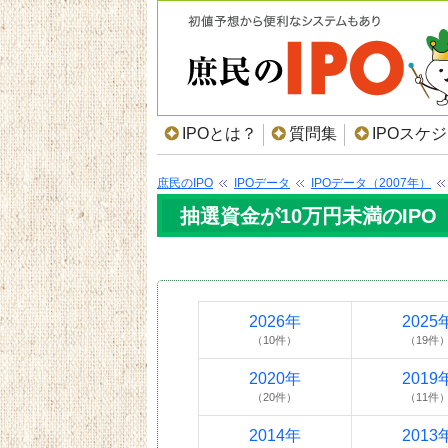
IPOとは？
質問集
IPOスケ
庶民のIPO
IPOデータ
IPOデータ（2007年）
抽選資金が10万円未満のIPO（
2026年
2025
（10件）
（19件
2020年
2019
（20件）
（11件
2014年
2013