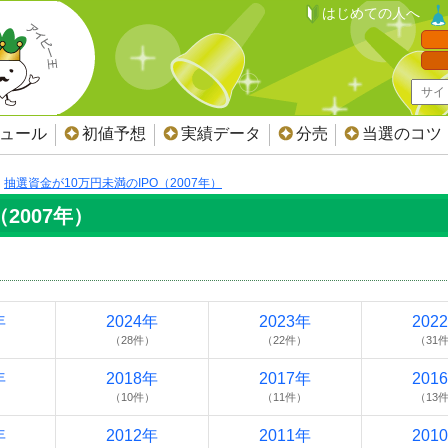
はじめての人へ
ジュール
初値予想
実績データ
分売
当選のコツ
抽選資金が10万円未満のIPO（2007年）
2007年）
年
2024年
2023年
202
）
（28件）
（22件）
（31
年
2018年
2017年
201
）
（10件）
（11件）
（13
年
2012年
2011年
201