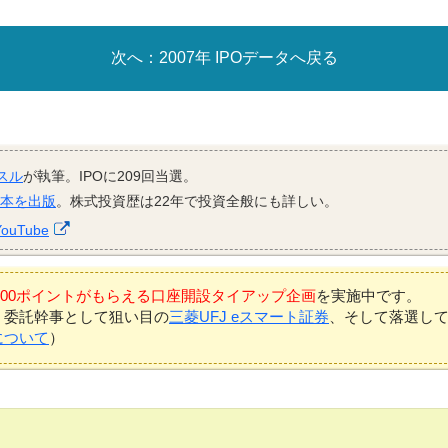
2007年 IPOデータへ戻る
スル
が執筆。IPOに209回当選。
資本を出版
。株式投資歴は22年で投資全般にも詳しい。
YouTube
7,000ポイントがもらえる口座開設タイアップ企画
を実施中です。
、委託幹事として狙い目の
三菱UFJ eスマート証券
、そして落選し
について
）