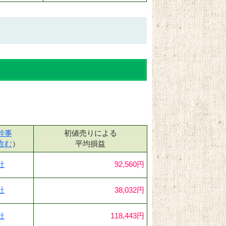
幹事
初値売りによる
含む
）
平均損益
社
92,560円
社
38,032円
社
118,443円