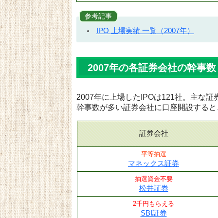
参考記事
IPO 上場実績 一覧（2007年）
2007年の各証券会社の幹事数
2007年に上場したIPOは121社。主
幹事数が多い証券会社に口座開設すると
証券会社
平等抽選
マネックス証券
抽選資金不要
松井証券
2千円もらえる
SBI証券