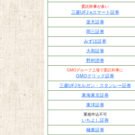
委託幹事が多い
三菱UFJ eスマート証券
楽天証券
岡三証券
みずほ証券
大和証券
野村證券
GMOグループ上場で委託幹事に
GMOクリック証券
三菱UFJモルガン・スタンレー証券
東海東京証券
東洋証券
重複申込不可
いちよし証券
極東証券