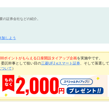
不要の証券会社などの紹介。
参加しよう
7,000ポイントがもらえる口座開設タイアップ企画
を実施中です。
、委託幹事として狙い目の
三菱UFJ eスマート証券
、そして落選し
について
）