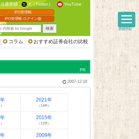
当選実績
X（Twitter）
YouTube
IPO管理帳
IPO管理帳 ログイン版
menu
コラム
おすすめ証券会社の比較
2007-12-18
2年
2021年
件）
（14件）
6年
2015年
件）
（12件）
0年
2009年