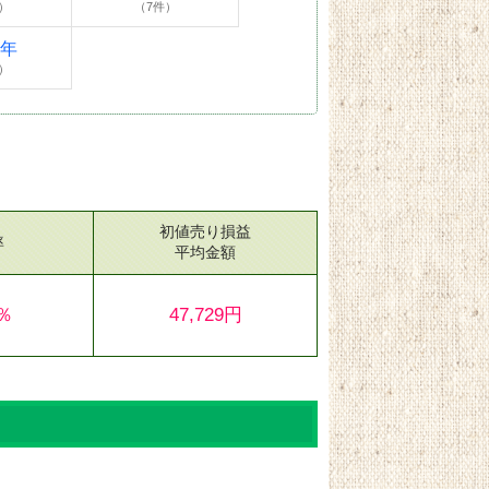
）
（7件）
4年
）
初値売り損益
率
平均金額
4％
47,729円