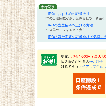
参考記事
IPOにおすすめの証券会社
IPOの当選回数が多い証券会社や、資金
IPOの当選確率を上げる方法
IPO当選のコツを抑えて参加。
IPOは資金不要の証券会社で気軽に
現在、
現金4,000円＋最大
抽選資金が不要の
松井証券
対象です（
タイアップ企画