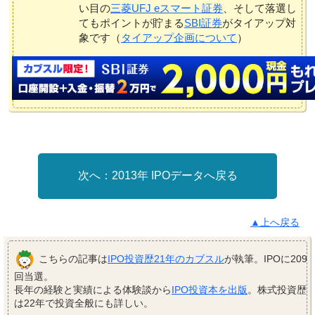
い目の
三菱UFJ eスマート証券
、そして落選し
てもポイントが貯まる
SBI証券
がタイアップ対
象です（
タイアップ企画について
）
2013年 IPOデータへ戻る
▲上へ戻る
こちらの記事は
IPO投資歴21年のカブスル
が執筆。IPOに209
回当選。
長年の経験と実績による体験談から
IPO投資本を出版
。株式投資歴
は22年で投資全般にも詳しい。