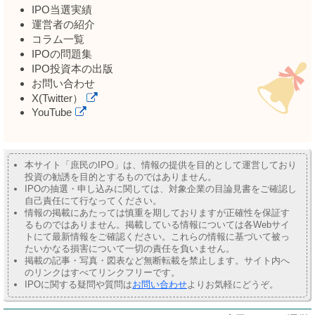
IPO当選実績
運営者の紹介
コラム一覧
IPOの問題集
IPO投資本の出版
お問い合わせ
X(Twitter）
YouTube
本サイト「庶民のIPO」は、情報の提供を目的として運営しており
投資の勧誘を目的とするものではありません。
IPOの抽選・申し込みに関しては、対象企業の目論見書をご確認し
自己責任にて行なってください。
情報の掲載にあたっては慎重を期しておりますが正確性を保証す
るものではありません。掲載している情報については各Webサイ
トにて最新情報をご確認ください。これらの情報に基づいて被っ
たいかなる損害について一切の責任を負いません。
掲載の記事・写真・図表など無断転載を禁止します。サイト内へ
のリンクはすべてリンクフリーです。
IPOに関する疑問や質問は
お問い合わせ
よりお気軽にどうぞ。