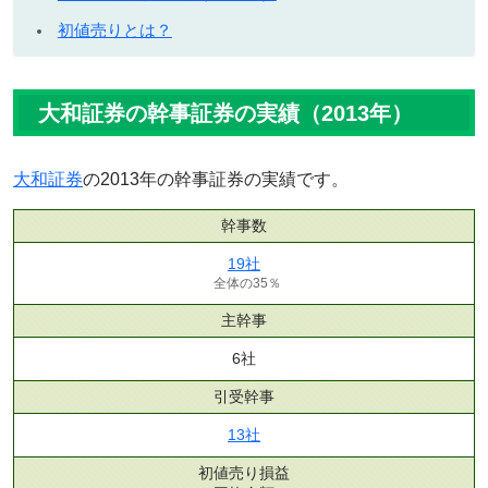
初値売りとは？
大和証券の幹事証券の実績（2013年）
大和証券
の2013年の幹事証券の実績です。
幹事数
19社
全体の35％
主幹事
6社
引受幹事
13社
初値売り損益