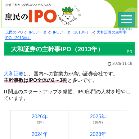
menu
庶民のIPO
IPOデータ
IPOデータ（2013年）
大和証券の主幹事
IPO（2013年）
大和証券の主幹事IPO（2013年）
2026-11-19
大和証券
は、国内への営業力が高い証券会社です。
主幹事数はIPO全体の2～3割
と多いです。
IT関連のスタートアップを発掘。IPO部門の人材を増やし
ています。
2026年
2025年
（2件）
（16件）
2024年
2023年