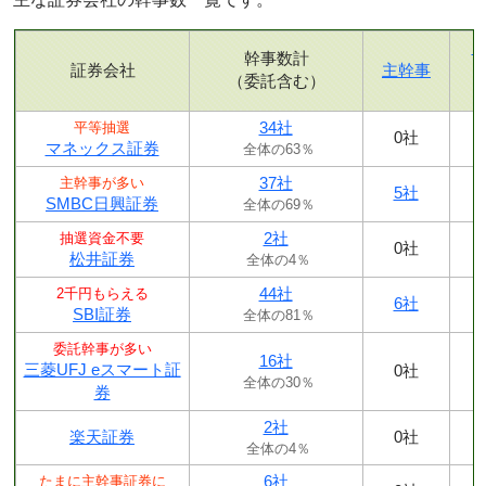
幹事数計
証券会社
主幹事
（委託含む）
34社
平等抽選
0社
マネックス証券
全体の63％
37社
主幹事が多い
5社
SMBC日興証券
全体の69％
2社
抽選資金不要
0社
松井証券
全体の4％
44社
2千円もらえる
6社
SBI証券
全体の81％
委託幹事が多い
16社
三菱UFJ eスマート証
0社
全体の30％
券
2社
楽天証券
0社
全体の4％
6社
たまに主幹事証券に