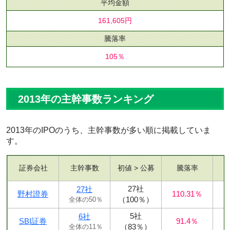
平均金額
161,605円
騰落率
105％
2013年の主幹事数ランキング
2013年のIPOのうち、主幹事数が多い順に掲載していま
す。
証券会社
主幹事数
初値 > 公募
騰落率
27社
27社
野村證券
110.31％
（100％）
全体の50％
5社
6社
SBI証券
91.4％
（83％）
全体の11％