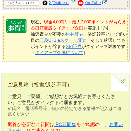
X(Twitter）
YouTube
2.4万人のフォロワー
現在、
現金4,000円＋最大7,000ポイントがもらえ
る口座開設タイアップ企画
を実施中です。
抽選資金が不要の
松井証券
、委託幹事として狙い
目の
三菱UFJ eスマート証券
、そして落選しても
ポイントが貯まる
SBI証券
がタイアップ対象です
（
タイアップ企画について
）
ご意見箱（投書/返答不可）
ご意見、ご要望、ご感想などお気軽にお寄せくださ
い。ご意見がダイレクトに届きます。
※氏名、電話番号等、個人の特定できる情報の記入はご遠
慮ください。
返答が必要なご質問は
IPO質問集
をご確認の上、
お問い
合わせ
よりご連絡ください。