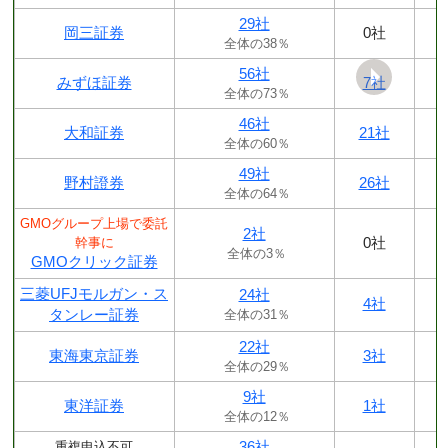
29社
岡三証券
0社
全体の38％
56社
みずほ証券
7社
全体の73％
46社
大和証券
21社
全体の60％
49社
野村證券
26社
全体の64％
GMOグループ上場で委託
2社
0社
幹事に
全体の3％
GMOクリック証券
三菱UFJモルガン・ス
24社
4社
タンレー証券
全体の31％
22社
東海東京証券
3社
全体の29％
9社
東洋証券
1社
全体の12％
36社
重複申込不可