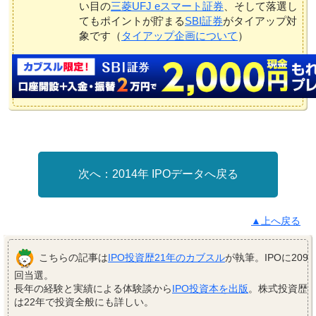
い目の
三菱UFJ eスマート証券
、そして落選し
てもポイントが貯まる
SBI証券
がタイアップ対
象です（
タイアップ企画について
）
2014年 IPOデータへ戻る
▲上へ戻る
こちらの記事は
IPO投資歴21年のカブスル
が執筆。IPOに209
回当選。
長年の経験と実績による体験談から
IPO投資本を出版
。株式投資歴
は22年で投資全般にも詳しい。