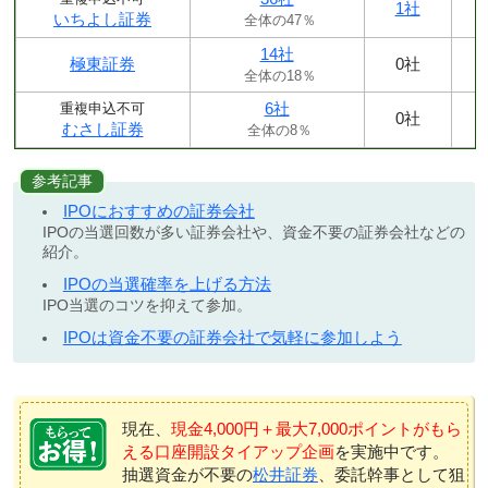
1社
いちよし証券
全体の47％
14社
極東証券
0社
全体の18％
6社
重複申込不可
0社
むさし証券
全体の8％
参考記事
IPOにおすすめの証券会社
IPOの当選回数が多い証券会社や、資金不要の証券会社などの
紹介。
IPOの当選確率を上げる方法
IPO当選のコツを抑えて参加。
IPOは資金不要の証券会社で気軽に参加しよう
現在、
現金4,000円＋最大7,000ポイントがもら
える口座開設タイアップ企画
を実施中です。
抽選資金が不要の
松井証券
、委託幹事として狙