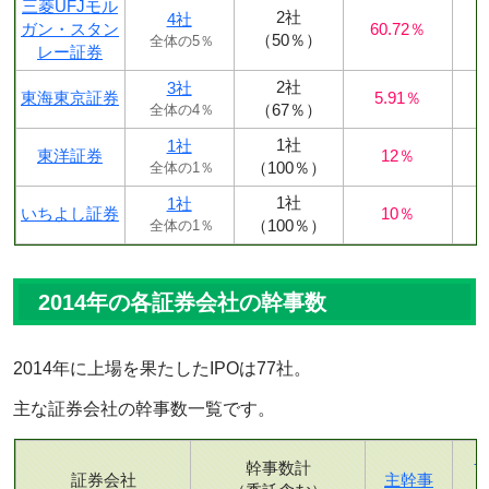
三菱UFJモル
2社
4社
ガン・スタン
60.72％
（50％）
全体の5％
レー証券
2社
3社
東海東京証券
5.91％
（67％）
全体の4％
1社
1社
東洋証券
12％
（100％）
全体の1％
1社
1社
いちよし証券
10％
（100％）
全体の1％
2014年の各証券会社の幹事数
2014年に上場を果たしたIPOは77社。
主な証券会社の幹事数一覧です。
幹事数計
証券会社
主幹事