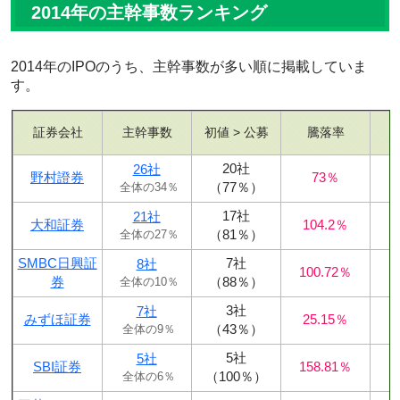
2014年の主幹事数ランキング
2014年のIPOのうち、主幹事数が多い順に掲載していま
す。
証券会社
主幹事数
初値 > 公募
騰落率
20社
26社
野村證券
73％
（77％）
全体の34％
17社
21社
大和証券
104.2％
（81％）
全体の27％
SMBC日興証
7社
8社
100.72％
券
（88％）
全体の10％
3社
7社
みずほ証券
25.15％
（43％）
全体の9％
5社
5社
SBI証券
158.81％
（100％）
全体の6％