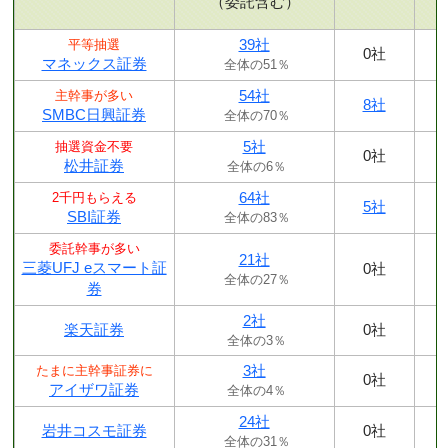
（委託含む）
39社
平等抽選
0社
マネックス証券
全体の51％
54社
主幹事が多い
8社
SMBC日興証券
全体の70％
5社
抽選資金不要
0社
松井証券
全体の6％
64社
2千円もらえる
5社
SBI証券
全体の83％
委託幹事が多い
21社
三菱UFJ eスマート証
0社
全体の27％
券
2社
楽天証券
0社
全体の3％
3社
たまに主幹事証券に
0社
アイザワ証券
全体の4％
24社
岩井コスモ証券
0社
全体の31％