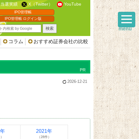
当選実績
X（Twitter）
YouTube
IPO管理帳
IPO管理帳 ログイン版
menu
コラム
おすすめ証券会社の比較
2026-12-21
2年
2021年
件）
（28件）