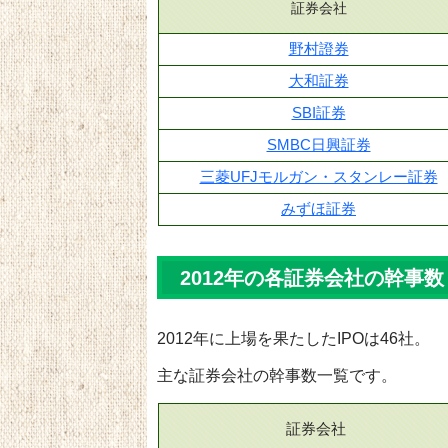
証券会社
野村證券
大和証券
SBI証券
SMBC日興証券
三菱UFJモルガン・スタンレー証券
みずほ証券
2012年の各証券会社の幹事数
2012年に上場を果たしたIPOは46社。
主な証券会社の幹事数一覧です。
証券会社