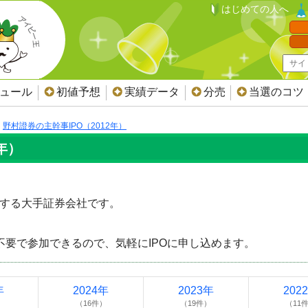
はじめての人へ
ジュール
初値予想
実績データ
分売
当選のコツ
野村證券の主幹事IPO（2012年）
年）
表する大手証券会社です。
。
不要で参加できるので、気軽にIPOに申し込めます。
年
2024年
2023年
202
）
（16件）
（19件）
（11