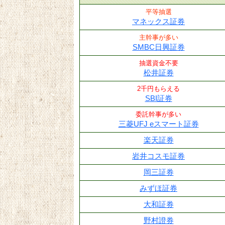
平等抽選
マネックス証券
主幹事が多い
SMBC日興証券
抽選資金不要
松井証券
2千円もらえる
SBI証券
委託幹事が多い
三菱UFJ eスマート証券
楽天証券
岩井コスモ証券
岡三証券
みずほ証券
大和証券
野村證券