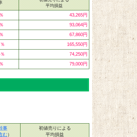
率
平均損益
1％
43,265円
3％
93,064円
2％
67,860円
7％
165,550円
6％
74,250円
5％
79,000円
幹事
初値売りによる
含む
）
平均損益