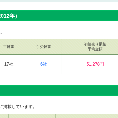
012年）
す。
初値売り損益
主幹事
引受幹事
平均金額
17社
6社
51,278円
順に掲載しています。