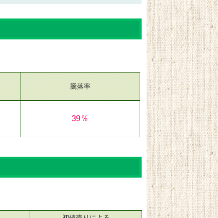
騰落率
39％
初値売りによる