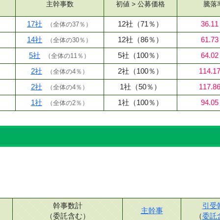
主幹事数
初値 > 公募
価格
騰落
17社
12社
（71％）
36.1
（
全体の37％
）
14社
12社
（86％）
61.7
（
全体の30％
）
5社
5社
（100％）
64.0
（
全体の11％
）
2社
2社
（100％）
114.1
（
全体の4％
）
2社
1社
（50％）
117.8
（
全体の4％
）
1社
1社
（100％）
94.0
（
全体の2％
）
幹事数計
引受
主幹事
（委託含む）
（
委託