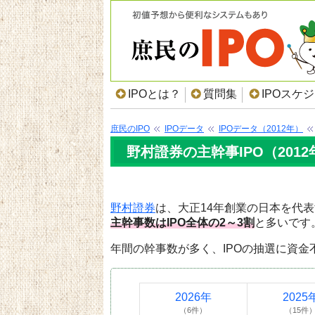
IPOとは？
質問集
IPOスケ
庶民のIPO
IPOデータ
IPOデータ（2012年）
野村證券の主幹事IPO（2012
野村證券
は、大正14年創業の日本を代
主幹事数はIPO全体の2～3割
と多いです
年間の幹事数が多く、IPOの抽選に資金
2026年
2025
（6件）
（15件