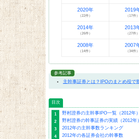
2020年
2019
（22件）
（17件
2014年
2013
（26件）
（27件
2008年
2007
（14件）
（34件
参考記事
主幹事証券とは？IPOのまとめ役で
目次
野村證券の主幹事IPO一覧（2012年
野村證券の幹事証券の実績（2012年
2012年の主幹事数ランキング
2012年の各証券会社の幹事数