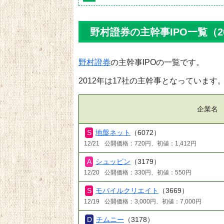
野村證券の主幹事IPO一覧（2
野村證券
の主幹事IPOの一覧です。
2012年は17社の主幹事となっています
企業名
地盤ネット
（6072）
12/21
公開価格：720円、初値：1,412円
シュッピン
（3179）
12/20
公開価格：330円、初値：550円
モバイルクリエイト
（3669）
12/19
公開価格：3,000円、初値：7,000円
チムニー
（3178）