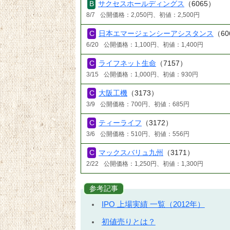
サクセスホールディングス
（6065）
8/7
公開価格：2,050円、初値：2,500円
日本エマージェンシーアシスタンス
（60
6/20
公開価格：1,100円、初値：1,400円
ライフネット生命
（7157）
3/15
公開価格：1,000円、初値：930円
大阪工機
（3173）
3/9
公開価格：700円、初値：685円
ティーライフ
（3172）
3/6
公開価格：510円、初値：556円
マックスバリュ九州
（3171）
2/22
公開価格：1,250円、初値：1,300円
参考記事
IPO 上場実績 一覧（2012年）
初値売りとは？