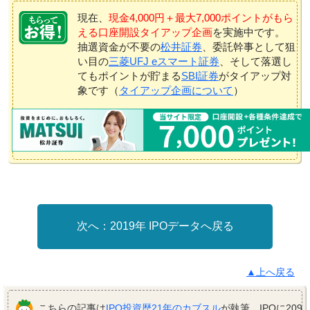
現在、
現金4,000円＋最大7,000ポイントがもら
える口座開設タイアップ企画
を実施中です。
抽選資金が不要の
松井証券
、委託幹事として狙
い目の
三菱UFJ eスマート証券
、そして落選し
てもポイントが貯まる
SBI証券
がタイアップ対
象です（
タイアップ企画について
）
2019年 IPOデータへ戻る
▲上へ戻る
こちらの記事は
IPO投資歴21年のカブスル
が執筆。IPOに209