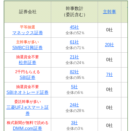
幹事数計
証券会社
主幹事
（委託含む）
45社
平等抽選
0社
マネックス証券
全体の52％
61社
主幹事が多い
20社
SMBC日興証券
全体の71％
21社
抽選資金不要
0社
松井証券
全体の24％
82社
2千円もらえる
7社
SBI証券
全体の95％
5社
抽選資金不要
0社
SBIネオトレード証券
全体の6％
委託幹事が多い
24社
三菱UFJ eスマート証
0社
全体の28％
券
3社
株式新聞が無料で読める
0社
DMM.com証券
全体の3％