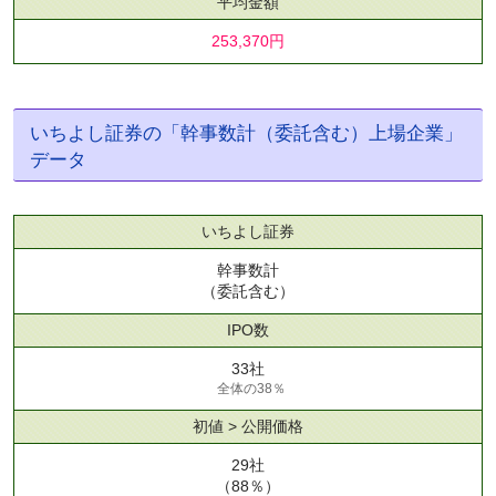
平均金額
253,370円
いちよし証券の「幹事数計（委託含む）上場企業」
データ
いちよし証券
幹事数計
（委託含む）
IPO数
33社
全体の38％
初値 > 公開価格
29社
（88％）