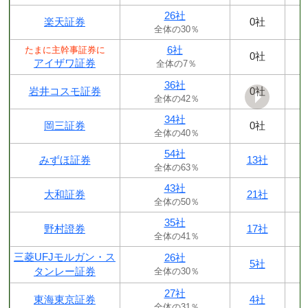
26社
楽天証券
0社
全体の30％
6社
たまに主幹事証券に
0社
アイザワ証券
全体の7％
36社
岩井コスモ証券
0社
全体の42％
34社
岡三証券
0社
全体の40％
54社
みずほ証券
13社
全体の63％
43社
大和証券
21社
全体の50％
35社
野村證券
17社
全体の41％
三菱UFJモルガン・ス
26社
5社
タンレー証券
全体の30％
27社
東海東京証券
4社
全体の31％