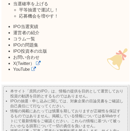
当選確率を上げる
平等抽選で運試し！
応募機会を増やす！
IPO当選実績
運営者の紹介
コラム一覧
IPOの問題集
IPO投資本の出版
お問い合わせ
X(Twitter）
YouTube
本サイト「庶民のIPO」は、情報の提供を目的として運営しており
投資の勧誘を目的とするものではありません。
IPOの抽選・申し込みに関しては、対象企業の目論見書をご確認し
自己責任にて行なってください。
情報の掲載にあたっては慎重を期しておりますが正確性を保証す
るものではありません。掲載している情報については各Webサイ
トにて最新情報をご確認ください。これらの情報に基づいて被っ
たいかなる損害について一切の責任を負いません。
掲載の記事・写真・図表など無断転載を禁止します。サイト内へ