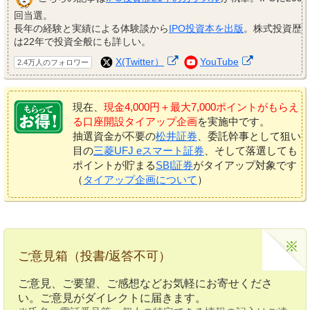
回当選。
長年の経験と実績による体験談から
IPO投資本を出版
。株式投資歴
は22年で投資全般にも詳しい。
X(Twitter）
YouTube
2.4万人のフォロワー
現在、
現金4,000円＋最大7,000ポイントがもらえ
る口座開設タイアップ企画
を実施中です。
抽選資金が不要の
松井証券
、委託幹事として狙い
目の
三菱UFJ eスマート証券
、そして落選しても
ポイントが貯まる
SBI証券
がタイアップ対象です
（
タイアップ企画について
）
ご意見箱（投書/返答不可）
ご意見、ご要望、ご感想などお気軽にお寄せくださ
い。ご意見がダイレクトに届きます。