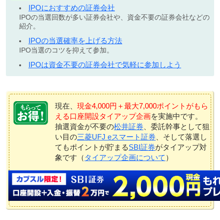
IPOにおすすめの証券会社
IPOの当選回数が多い証券会社や、資金不要の証券会社などの
紹介。
IPOの当選確率を上げる方法
IPO当選のコツを抑えて参加。
IPOは資金不要の証券会社で気軽に参加しよう
現在、
現金4,000円＋最大7,000ポイントがもら
える口座開設タイアップ企画
を実施中です。
抽選資金が不要の
松井証券
、委託幹事として狙
い目の
三菱UFJ eスマート証券
、そして落選し
てもポイントが貯まる
SBI証券
がタイアップ対
象です（
タイアップ企画について
）