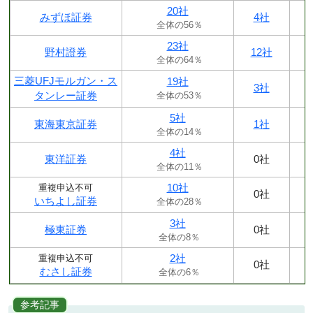
20社
みずほ証券
4社
全体の56％
23社
野村證券
12社
全体の64％
三菱UFJモルガン・ス
19社
3社
タンレー証券
全体の53％
5社
東海東京証券
1社
全体の14％
4社
東洋証券
0社
全体の11％
10社
重複申込不可
0社
いちよし証券
全体の28％
3社
極東証券
0社
全体の8％
2社
重複申込不可
0社
むさし証券
全体の6％
参考記事