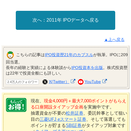
2011年 IPOデータへ戻る
▲上へ戻る
こちらの記事は
IPO投資歴21年のカブスル
が執筆。IPOに209
回当選。
長年の経験と実績による体験談から
IPO投資本を出版
。株式投資歴
は22年で投資全般にも詳しい。
X(Twitter）
YouTube
2.4万人のフォロワー
現在、
現金4,000円＋最大7,000ポイントがもらえ
る口座開設タイアップ企画
を実施中です。
抽選資金が不要の
松井証券
、委託幹事として狙い
目の
三菱UFJ eスマート証券
、そして落選しても
ポイントが貯まる
SBI証券
がタイアップ対象です