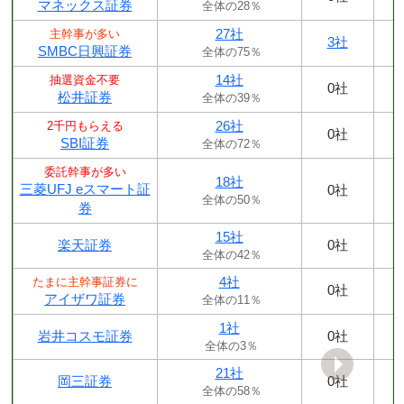
マネックス証券
全体の28％
27社
主幹事が多い
3社
SMBC日興証券
全体の75％
14社
抽選資金不要
0社
松井証券
全体の39％
26社
2千円もらえる
0社
SBI証券
全体の72％
委託幹事が多い
18社
三菱UFJ eスマート証
0社
全体の50％
券
15社
楽天証券
0社
全体の42％
4社
たまに主幹事証券に
0社
アイザワ証券
全体の11％
1社
岩井コスモ証券
0社
全体の3％
21社
岡三証券
0社
全体の58％