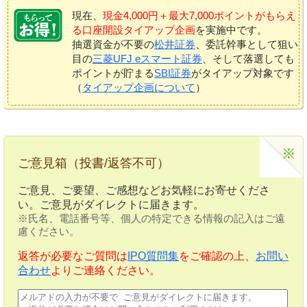
現在、
現金4,000円＋最大7,000ポイントがもらえ
る口座開設タイアップ企画
を実施中です。
抽選資金が不要の
松井証券
、委託幹事として狙い
目の
三菱UFJ eスマート証券
、そして落選しても
ポイントが貯まる
SBI証券
がタイアップ対象です
（
タイアップ企画について
）
ご意見箱（投書/返答不可）
ご意見、ご要望、ご感想などお気軽にお寄せくださ
い。ご意見がダイレクトに届きます。
※氏名、電話番号等、個人の特定できる情報の記入はご遠
慮ください。
返答が必要なご質問は
IPO質問集
をご確認の上、
お問い
合わせ
よりご連絡ください。