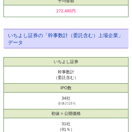
平均金額
272,485円
いちよし証券の「幹事数計（委託含む）上場企業」
データ
いちよし証券
幹事数計
（委託含む）
IPO数
34社
全体の18％
初値 > 公開価格
31社
（91％）