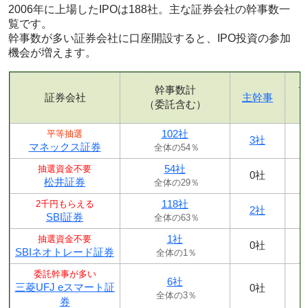
2006年に上場したIPOは188社。主な証券会社の幹事数一
覧です。
幹事数が多い証券会社に口座開設すると、IPO投資の参加
機会が増えます。
幹事数計
証券会社
主幹事
（委託含む）
102社
平等抽選
3社
マネックス証券
全体の54％
54社
抽選資金不要
0社
松井証券
全体の29％
118社
2千円もらえる
2社
SBI証券
全体の63％
1社
抽選資金不要
0社
SBIネオトレード証券
全体の1％
委託幹事が多い
6社
三菱UFJ eスマート証
0社
全体の3％
券