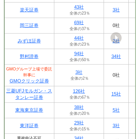
43社
楽天証券
3社
全体の23％
69社
岡三証券
0社
全体の37％
44社
みずほ証券
2社
全体の23％
94社
野村證券
34社
全体の50％
GMOグループ上場で委託
3社
0社
幹事に
全体の2％
GMOクリック証券
三菱UFJモルガン・ス
126社
15社
タンレー証券
全体の67％
38社
東海東京証券
5社
全体の20％
29社
東洋証券
3社
全体の15％
34社
重複申込不可