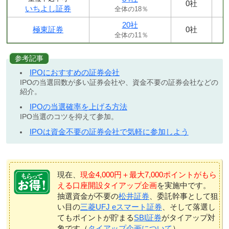
0社
いちよし証券
全体の18％
20社
極東証券
0社
全体の11％
参考記事
IPOにおすすめの証券会社
IPOの当選回数が多い証券会社や、資金不要の証券会社などの
紹介。
IPOの当選確率を上げる方法
IPO当選のコツを抑えて参加。
IPOは資金不要の証券会社で気軽に参加しよう
現在、
現金4,000円＋最大7,000ポイントがもら
える口座開設タイアップ企画
を実施中です。
抽選資金が不要の
松井証券
、委託幹事として狙
い目の
三菱UFJ eスマート証券
、そして落選し
てもポイントが貯まる
SBI証券
がタイアップ対
象です（
タイアップ企画について
）