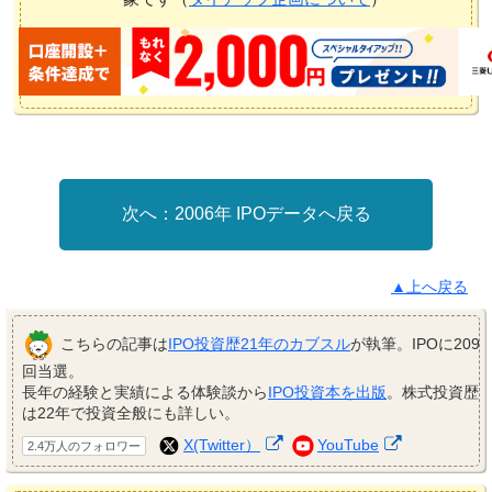
2006年 IPOデータへ戻る
▲上へ戻る
こちらの記事は
IPO投資歴21年のカブスル
が執筆。IPOに209
回当選。
長年の経験と実績による体験談から
IPO投資本を出版
。株式投資歴
は22年で投資全般にも詳しい。
X(Twitter）
YouTube
2.4万人のフォロワー