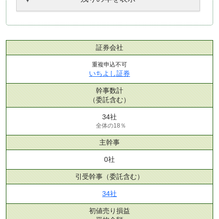
証券会社
重複申込不可
いちよし証券
幹事数計
（委託含む）
34社
全体の18％
主幹事
0社
引受幹事
（委託含む）
34社
初値売り損益