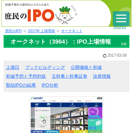
menu
庶民のIPO
2017年 上場実績
オークネット
オークネット（3964）：IPO上場情報
2017-03-29
上場日
ブックビルディング
公開価格と初値
初値予想と予想利益
主幹事と幹事証券
決算情報
類似IPOの結果
IPO分析