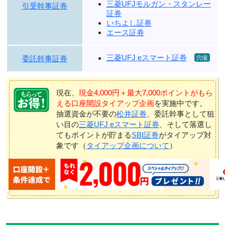
三菱UFJモルガン・スタンレー
引受幹事証券
証券
いちよし証券
エース証券
三菱UFJ eスマート証券
委託幹事証券
現在、
現金4,000円＋最大7,000ポイントがもら
える口座開設タイアップ企画
を実施中です。
抽選資金が不要の
松井証券
、委託幹事として狙
い目の
三菱UFJ eスマート証券
、そして落選し
てもポイントが貯まる
SBI証券
がタイアップ対
象です（
タイアップ企画について
）