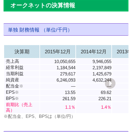
オークネットの決算情報
単独 財務情報 （単位/千円）
決算期
2015年12月
2014年12月
2013
売上高
10,050,655
9,946,055
9
経常利益
1,184,544
2,197,849
1
当期利益
279,617
1,425,679
純資産
6,246,093
4,632,244
3
配当金
※
―
―
EPS
※
13.55
69.62
BPS
※
261.59
226.21
3
前期比（売上
1.1％
1.4％
高）
※配当金、EPS、BPSは（単位/円）