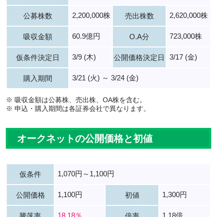
2,200,000株
2,620,000株
公募株数
売出株数
60.9億円
723,000株
吸収金額
O.A分
3/9 (木)
3/17 (金)
仮条件決定日
公開価格決定日
3/21 (火) ～ 3/24 (金)
購入期間
※ 吸収金額は公募株、売出株、OA株を含む。
※ 申込・購入期間は各証券会社で異なります。
オークネットの公開価格と初値
1,070円～1,100円
仮条件
1,100円
1,300円
公開価格
初値
18.18％
1.18倍
騰落率
倍率