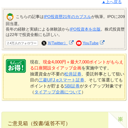
▲上へ戻る
こちらの記事は
IPO投資歴21年のカブスル
が執筆。IPOに209
回当選。
長年の経験と実績による体験談から
IPO投資本を出版
。株式投資歴
は22年で投資全般にも詳しい。
X(Twitter）
YouTube
2.4万人のフォロワー
現在、
現金4,000円＋最大7,000ポイントがもらえ
る口座開設タイアップ企画
を実施中です。
抽選資金が不要の
松井証券
、委託幹事として狙い
目の
三菱UFJ eスマート証券
、そして落選しても
ポイントが貯まる
SBI証券
がタイアップ対象です
（
タイアップ企画について
）
ご意見箱（投書/返答不可）