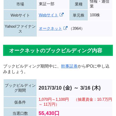
情報・通信
東証一部
市場
業種
業
Webサイト
100株
Webサイト
単元株
Yahoo!ファイナン
オークネット
（3964）
ス
オークネットのブックビルディング内容
ブックビルディング期間中に、
幹事証券
からIPOに申し込
みましょう。
ブックビルディン
2017/3/10 (金) ～ 3/16 (木)
グ期間
1,070円～1,100円
（抽選資金：10.7万円
仮条件
～ 11万円）
55,430口
当選口数