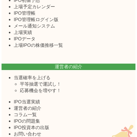
IPO初値予想
上場予定カレンダー
IPO管理帳
IPO管理帳ログイン版
メール通知システム
上場実績
IPOデータ
上場IPOの株価推移一覧
運営者の紹介
当選確率を上げる
平等抽選で運試し！
応募機会を増やす！
IPO当選実績
運営者の紹介
コラム一覧
IPOの問題集
IPO投資本の出版
お問い合わせ