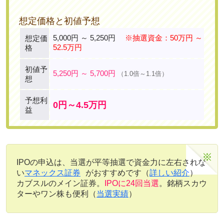
想定価格と初値予想
5,000円 ～ 5,250円
※抽選資金：50万円 ～
想定価
52.5万円
格
初値予
5,250円 ～ 5,700円
（1.0倍～1.1倍）
想
予想利
0円～4.5万円
益
IPOの申込は、当選が平等抽選で資金力に左右されな
い
マネックス証券
がおすすめです（
詳しい紹介
）
カブスルのメイン証券。
IPOに24回当選
。銘柄スカウ
ターやワン株も便利（
当選実績
）