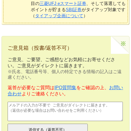
目の
三菱UFJ eスマート証券
、そして落選しても
ポイントが貯まる
SBI証券
がタイアップ対象です
（
タイアップ企画について
）
ご意見箱（投書/返答不可）
ご意見、ご要望、ご感想などお気軽にお寄せくださ
い。ご意見がダイレクトに届きます。
※氏名、電話番号等、個人の特定できる情報の記入はご遠
慮ください。
返答が必要なご質問は
IPO質問集
をご確認の上、
お問い
合わせ
よりご連絡ください。