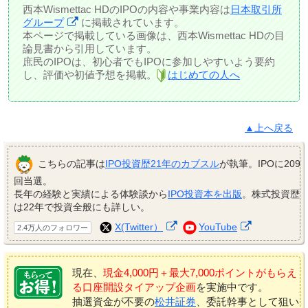
西本Wismettac HDのIPOの内容や事業内容は
日本取引所
グループ
に掲載されています。
本ページで掲載している画像は、西本Wismettac HDの目
論見書から引用しています。
庶民のIPOは、初心者でもIPOに参加しやすいよう要約
し、評価や初値予想を掲載。
はじめての人へ
▲上へ戻る
こちらの記事は
IPO投資歴21年のカブスル
が執筆。IPOに209
回当選。
長年の経験と実績による体験談から
IPO投資本を出版
。株式投資歴
は22年で投資全般にも詳しい。
X(Twitter）
YouTube
2.4万人のフォロワー
現在、
現金4,000円＋最大7,000ポイントがもらえ
る口座開設タイアップ企画
を実施中です。
抽選資金が不要の
松井証券
、委託幹事として狙い