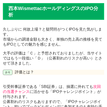
西本WismettacホールディングスのIPO分
析
久しぶりに
何故上場？と疑問符がつくIPO
を見た気がしま
す。
市場からの調達金額も大きく、単独の売上高の推移を見て
もIPOとしての魅力を感じません。
大手の評価は「Ｃ」と予想されておりましたが、
当サイト
ではもう一段低い「Ｄ」（公募割れのリスクが高い）
とさ
せて頂きました。
評価とは？
引受幹事証券である「SBI証券」は、抽選に外れても
次回
の当選チャンス
に活かせる「IPOチャレンジポイント」が
付与されます。
公募割れのリスクもありますので、
「IPOチャレンジポイ
ント」狙い
でブックビルディングに参加するのも有効な手