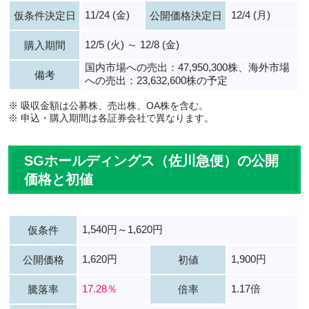
11/24 (金)
12/4 (月)
仮条件決定日
公開価格決定日
12/5 (火) ～ 12/8 (金)
購入期間
国内市場への売出：47,950,300株、海外市場
備考
への売出：23,632,600株の予定
※ 吸収金額は公募株、売出株、OA株を含む。
※ 申込・購入期間は各証券会社で異なります。
SGホールディングス（佐川急便）の公開
価格と初値
1,540円～1,620円
仮条件
1,620円
1,900円
公開価格
初値
17.28％
1.17倍
騰落率
倍率