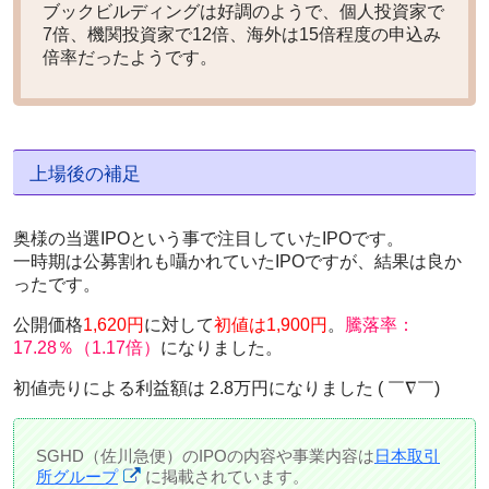
ブックビルディングは好調のようで、個人投資家で
7倍、機関投資家で12倍、海外は15倍程度の申込み
倍率だったようです。
上場後の補足
奥様の当選IPOという事で注目していたIPOです。
一時期は公募割れも囁かれていたIPOですが、結果は良か
ったです。
公開価格
1,620円
に対して
初値は1,900円
。
騰落率：
17.28％（1.17倍）
になりました。
初値売りによる利益額は 2.8万円
になりました ( ￣∇￣)
SGHD（佐川急便）のIPOの内容や事業内容は
日本取引
所グループ
に掲載されています。