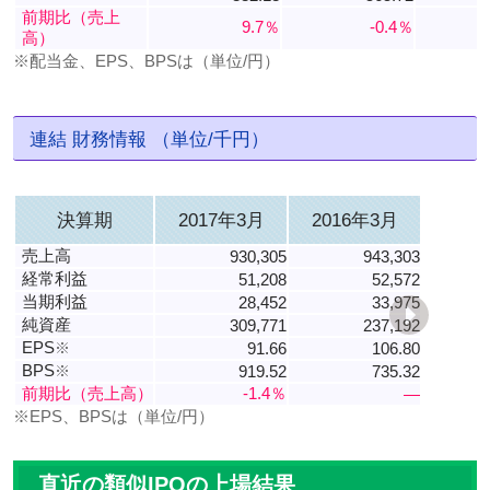
前期比（売上
9.7％
-0.4％
高）
※配当金、EPS、BPSは（単位/円）
連結 財務情報 （単位/千円）
決算期
2017年3月
2016年3月
売上高
930,305
943,303
経常利益
51,208
52,572
当期利益
28,452
33,975
純資産
309,771
237,192
EPS
※
91.66
106.80
BPS
※
919.52
735.32
前期比（売上高）
-1.4％
―
※EPS、BPSは（単位/円）
直近の類似IPOの上場結果