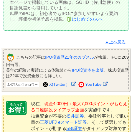
本ページで掲載している画像は、SGHD（佐川急便）の
目論見書から引用しています。
庶民のIPOは、初心者でもIPOに参加しやすいよう要約
し、評価や初値予想を掲載。
はじめての人へ
▲上へ戻る
こちらの記事は
IPO投資歴21年のカブスル
が執筆。IPOに209
回当選。
長年の経験と実績による体験談から
IPO投資本を出版
。株式投資歴
は22年で投資全般にも詳しい。
X(Twitter）
YouTube
2.4万人のフォロワー
現在、
現金4,000円＋最大7,000ポイントがもらえ
る口座開設タイアップ企画
を実施中です。
抽選資金が不要の
松井証券
、委託幹事として狙い
目の
三菱UFJ eスマート証券
、そして落選しても
ポイントが貯まる
SBI証券
がタイアップ対象です