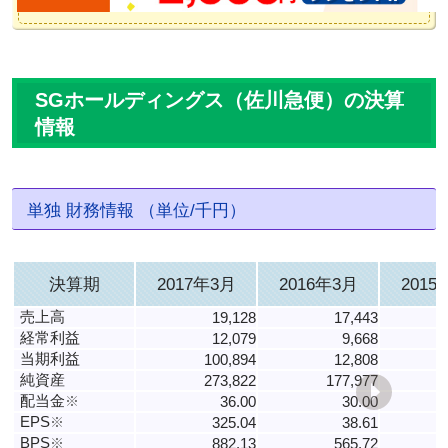
SGホールディングス（佐川急便）の決算
情報
単独 財務情報 （単位/千円）
決算期
2017年3月
2016年3月
2015
売上高
19,128
17,443
経常利益
12,079
9,668
当期利益
100,894
12,808
純資産
273,822
177,977
配当金
※
36.00
30.00
EPS
※
325.04
38.61
BPS
※
882.13
565.72