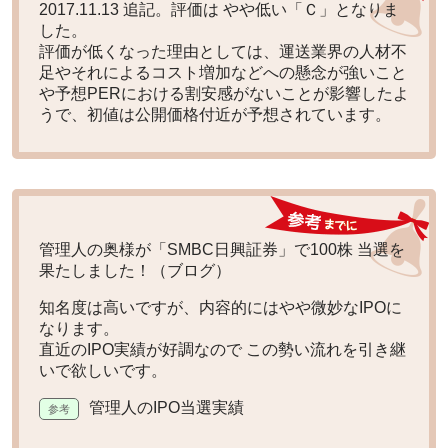
2017.11.13 追記。評価は
やや低い「Ｃ」
となりま
した。
評価が低くなった理由としては、運送業界の人材不
足やそれによるコスト増加などへの懸念が強いこと
や予想PERにおける割安感がないことが影響したよ
うで、初値は公開価格付近が予想されています。
管理人の奥様が「SMBC日興証券」で
100株 当選
を
果たしました！（ブログ）
知名度は高いですが、内容的にはやや微妙なIPOに
なります。
直近のIPO実績が好調なので この勢い流れを引き継
いで欲しいです。
管理人のIPO当選実績