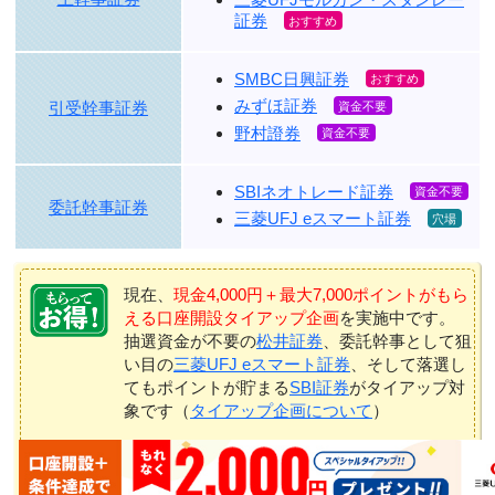
証券
SMBC日興証券
みずほ証券
引受幹事証券
野村證券
SBIネオトレード証券
委託幹事証券
三菱UFJ eスマート証券
現在、
現金4,000円＋最大7,000ポイントがもら
える口座開設タイアップ企画
を実施中です。
抽選資金が不要の
松井証券
、委託幹事として狙
い目の
三菱UFJ eスマート証券
、そして落選し
てもポイントが貯まる
SBI証券
がタイアップ対
象です（
タイアップ企画について
）