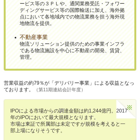
ービス等の３ＰＬや、通関業務受託・フォワー
ディングサービス等の国際輸送に加え、海外拠
点において各地域内での物流業務を担う海外現
地物流を提供。
不動産事業
物流ソリューション提供のための事業インフラ
である物流施設を中心に不動産の開発、賃貸、
管理。
営業収益の約79％が「デリバリー事業」
による収益となっ
ております。
（第11期連結会計年度）
IPOによる市場からの調達金額は約1,244億円。2017
年のIPOにおいて最大規模となります。
市場は東証で所属部は未定ですが規模を考えると一
部上場になりそうです。