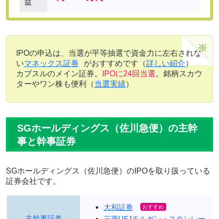
益
IPOの申込は、当選が平等抽選で資金力に左右されな
い
マネックス証券
がおすすめです（
詳しい紹介
）
カブスルのメイン証券。
IPOに24回当選
。銘柄スカウ
ターやワン株も便利（
当選実績
）
SGホールディングス（佐川急便）の主幹
事と幹事証券
SGホールディングス（佐川急便）のIPOを取り扱っている
証券会社です。
大和証券
主幹事証券
三菱UFJモルガン・スタンレー