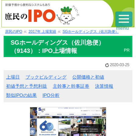
menu
庶民のIPO
2017年 上場実績
SGホールディングス（佐川急便）
SGホールディングス（佐川急便）
（9143）：IPO上場情報
2020-03-25
上場日
ブックビルディング
公開価格と初値
初値予想と予想利益
主幹事と幹事証券
決算情報
類似IPOの結果
IPO分析