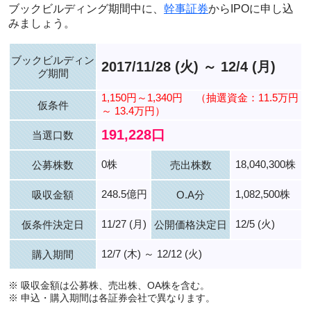
ブックビルディング期間中に、
幹事証券
からIPOに申し込
みましょう。
ブックビルディン
2017/11/28 (火) ～ 12/4 (月)
グ期間
1,150円～1,340円
（抽選資金：11.5万円
仮条件
～ 13.4万円）
191,228口
当選口数
0株
18,040,300株
公募株数
売出株数
248.5億円
1,082,500株
吸収金額
O.A分
11/27 (月)
12/5 (火)
仮条件決定日
公開価格決定日
12/7 (木) ～ 12/12 (火)
購入期間
※ 吸収金額は公募株、売出株、OA株を含む。
※ 申込・購入期間は各証券会社で異なります。