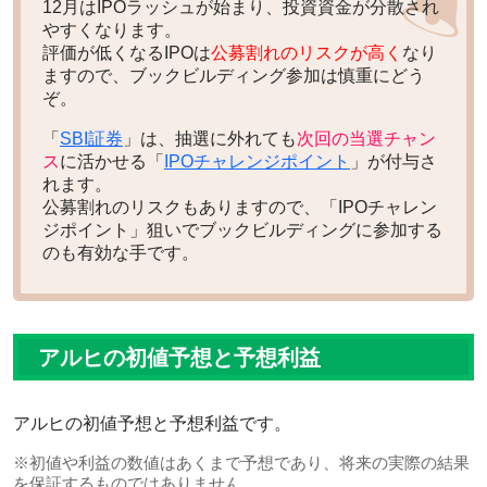
12月はIPOラッシュが始まり、投資資金が分散され
やすくなります。
評価が低くなるIPOは
公募割れのリスクが高く
なり
ますので、ブックビルディング参加は慎重にどう
ぞ。
「
SBI証券
」は、抽選に外れても
次回の当選チャン
ス
に活かせる「
IPOチャレンジポイント
」が付与さ
れます。
公募割れのリスクもありますので、
「IPOチャレン
ジポイント」狙い
でブックビルディングに参加する
のも有効な手です。
アルヒの初値予想と予想利益
アルヒの初値予想と予想利益です。
※初値や利益の数値はあくまで予想であり、将来の実際の結果
を保証するものではありません。