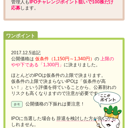
管理人も
IPOチャレンジポイント狙いで100株だけ
応募
します。
ワンポイント
2017.12.5追記
公開価格は
仮条件（1,150円～1,340円）
の
上限の
やや下である「1,300円」
に決まりました。
ほとんどのIPOは仮条件の上限で決まります。
仮条件の上限で決まらないIPOは
「仮条件が高
い！」という評価を得ていることから、公募割れの
リスクも高く
なりますので注意が必要です。
公開価格の下振れは要注意！
IPOに当選した場合も
辞退を検討した方が良いかも
しれません。