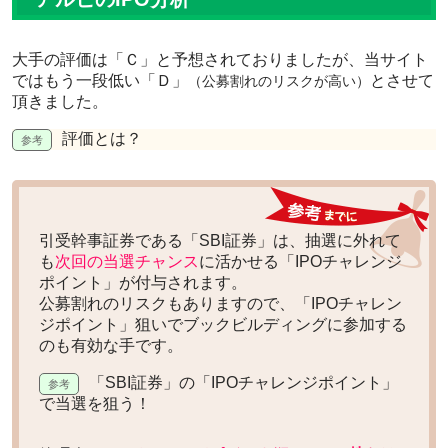
大手の評価は「Ｃ」と予想されておりましたが、
当サイト
ではもう一段低い「Ｄ」
とさせて
（公募割れのリスクが高い）
頂きました。
評価とは？
引受幹事証券である「SBI証券」は、抽選に外れて
も
次回の当選チャンス
に活かせる「IPOチャレンジ
ポイント」が付与されます。
公募割れのリスクもありますので、
「IPOチャレン
ジポイント」狙い
でブックビルディングに参加する
のも有効な手です。
「SBI証券」の「IPOチャレンジポイント」
で当選を狙う！