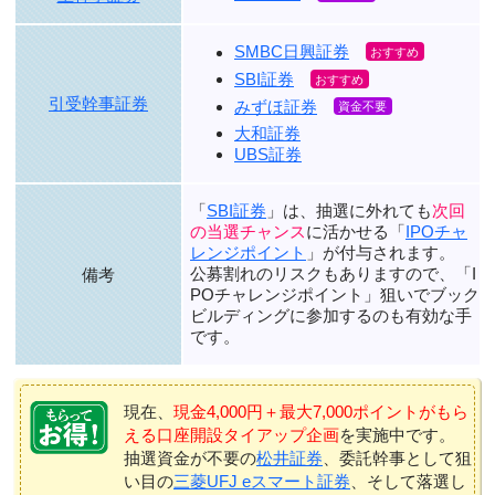
SMBC日興証券
SBI証券
引受幹事証券
みずほ証券
大和証券
UBS証券
「
SBI証券
」は、抽選に外れても
次回
の当選チャンス
に活かせる「
IPOチャ
レンジポイント
」が付与されます。
公募割れのリスクもありますので、
「I
備考
POチャレンジポイント」狙い
でブック
ビルディングに参加するのも有効な手
です。
現在、
現金4,000円＋最大7,000ポイントがもら
える口座開設タイアップ企画
を実施中です。
抽選資金が不要の
松井証券
、委託幹事として狙
い目の
三菱UFJ eスマート証券
、そして落選し