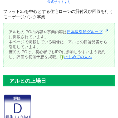
公式サイトより
フラット35を中心とする住宅ローンの貸付及び回収を行う
モーゲージバンク事業
アルヒのIPOの内容や事業内容は
日本取引所グループ
に掲載されています。
本ページで掲載している画像は、アルヒの目論見書から
引用しています。
庶民のIPOは、初心者でもIPOに参加しやすいよう要約
し、評価や初値予想を掲載。
はじめての人へ
アルヒの上場日