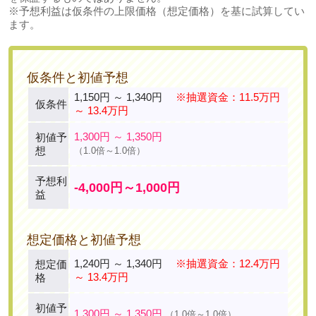
※予想利益は仮条件の上限価格（想定価格）を基に試算してい
ます。
仮条件と初値予想
1,150円 ～ 1,340円
※抽選資金：11.5万円
仮条件
～ 13.4万円
1,300円 ～ 1,350円
初値予
想
（1.0倍～1.0倍）
予想利
-4,000円～1,000円
益
想定価格と初値予想
1,240円 ～ 1,340円
※抽選資金：12.4万円
想定価
～ 13.4万円
格
初値予
1,300円 ～ 1,350円
（1.0倍～1.0倍）