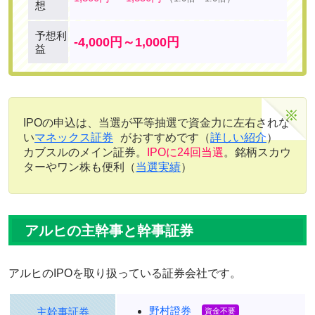
想
予想利
-4,000円～1,000円
益
IPOの申込は、当選が平等抽選で資金力に左右されな
い
マネックス証券
がおすすめです（
詳しい紹介
）
カブスルのメイン証券。
IPOに24回当選
。銘柄スカウ
ターやワン株も便利（
当選実績
）
アルヒの主幹事と幹事証券
アルヒのIPOを取り扱っている証券会社です。
野村證券
主幹事証券