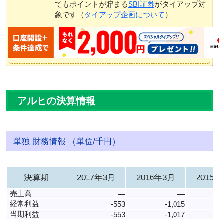
てもポイントが貯まる
SBI証券
がタイアップ対
象です（
タイアップ企画について
）
アルヒの決算情報
単独 財務情報 （単位/千円）
決算期
2017年3月
2016年3月
2015
売上高
―
―
経常利益
-553
-1,015
当期利益
-553
-1,017