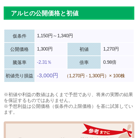
アルヒの公開価格と初値
1,150円～1,340円
仮条件
1,300円
1,270円
公開価格
初値
-2.31％
0.98倍
騰落率
倍率
-3,000円
初値売り損益
（1,270円 - 1,300円）× 100株
※初値や利益の数値はあくまで予想であり、将来の実際の結果
を保証するものではありません。
※予想利益は公開価格（仮条件の上限価格）を基に試算してい
ます。