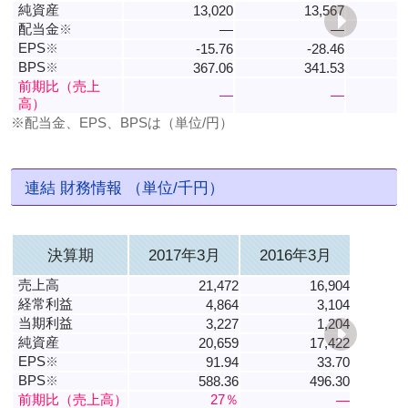
純資産
13,020
13,567
配当金
※
―
―
EPS
※
-15.76
-28.46
-
BPS
※
367.06
341.53
4
前期比（売上
―
―
高）
※配当金、EPS、BPSは（単位/円）
連結 財務情報 （単位/千円）
決算期
2017年3月
2016年3月
売上高
21,472
16,904
経常利益
4,864
3,104
当期利益
3,227
1,204
純資産
20,659
17,422
EPS
※
91.94
33.70
BPS
※
588.36
496.30
前期比（売上高）
27％
―