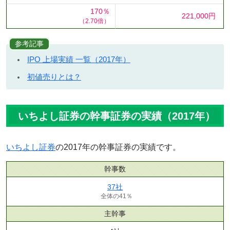
170％
221,000円
（2.70倍）
参考記事
IPO 上場実績 一覧（2017年）
初値売りとは？
いちよし証券の幹事証券の実績（2017年）
いちよし証券
の2017年の幹事証券の実績です。
幹事数
37社
全体の41％
主幹事