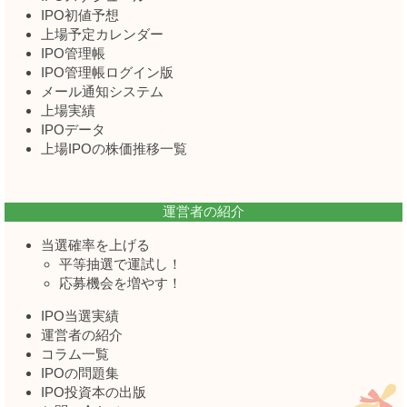
IPO初値予想
上場予定カレンダー
IPO管理帳
IPO管理帳ログイン版
メール通知システム
上場実績
IPOデータ
上場IPOの株価推移一覧
運営者の紹介
当選確率を上げる
平等抽選で運試し！
応募機会を増やす！
IPO当選実績
運営者の紹介
コラム一覧
IPOの問題集
IPO投資本の出版