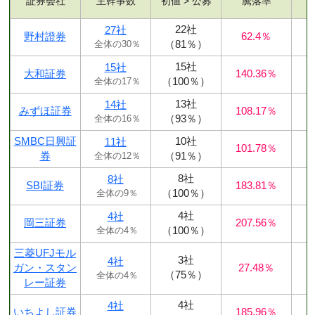
証券会社
主幹事数
初値 > 公募
騰落率
22社
27社
野村證券
62.4％
（81％）
全体の30％
15社
15社
大和証券
140.36％
（100％）
全体の17％
13社
14社
みずほ証券
108.17％
（93％）
全体の16％
SMBC日興証
10社
11社
101.78％
券
（91％）
全体の12％
8社
8社
SBI証券
183.81％
（100％）
全体の9％
4社
4社
岡三証券
207.56％
（100％）
全体の4％
三菱UFJモル
3社
4社
ガン・スタン
27.48％
（75％）
全体の4％
レー証券
4社
4社
いちよし証券
185.96％