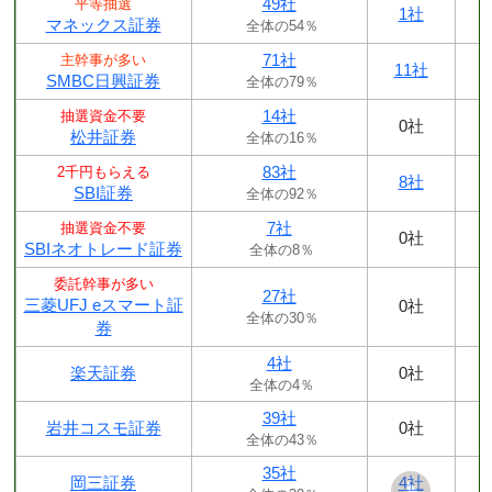
49社
平等抽選
1社
マネックス証券
全体の54％
71社
主幹事が多い
11社
SMBC日興証券
全体の79％
14社
抽選資金不要
0社
松井証券
全体の16％
83社
2千円もらえる
8社
SBI証券
全体の92％
7社
抽選資金不要
0社
SBIネオトレード証券
全体の8％
委託幹事が多い
27社
三菱UFJ eスマート証
0社
全体の30％
券
4社
楽天証券
0社
全体の4％
39社
岩井コスモ証券
0社
全体の43％
35社
岡三証券
4社