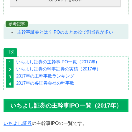
参考記事
主幹事証券とは？IPOのまとめ役で割当数が多い
目次
いちよし証券の主幹事IPO一覧（2017年）
いちよし証券の幹事証券の実績（2017年）
2017年の主幹事数ランキング
2017年の各証券会社の幹事数
いちよし証券の主幹事IPO一覧（2017年）
いちよし証券
の主幹事IPOの一覧です。