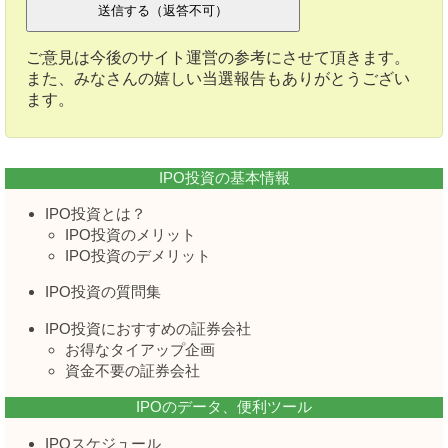
ご意見は今後のサイト運営の参考にさせて頂きます。
また、みなさんの嬉しい当選報告もありがとうござい
ます。
IPO投資の基本情報
IPO投資とは？
IPO投資のメリット
IPO投資のデメリット
IPO投資の質問集
IPO投資におすすめの証券会社
お得なタイアップ企画
資金不要の証券会社
IPOのデータ、便利ツール
IPOスケジュール