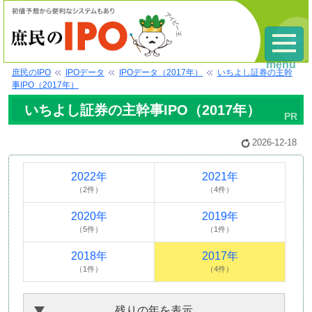
menu
庶民のIPO
IPOデータ
IPOデータ（2017年）
いちよし証券の主幹
事IPO（2017年）
いちよし証券の主幹事IPO（2017年）
2026-12-18
2022年
2021年
（2件）
（4件）
2020年
2019年
（5件）
（1件）
2018年
2017年
（1件）
（4件）
残りの年を表示