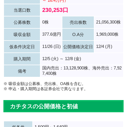
～ 16.4万円）
230,253口
当選口数
0株
21,056,300株
公募株数
売出株数
377.6億円
1,969,000株
吸収金額
O.A分
11/26 (日)
12/4 (月)
仮条件決定日
公開価格決定日
12/5 (火) ～ 12/8 (金)
購入期間
国内売出：13,128,900株、海外売出：7,92
備考
7,400株
※ 吸収金額は公募株、売出株、OA株を含む。
※ 申込・購入期間は各証券会社で異なります。
カチタスの公開価格と初値
1,500円～1,640円