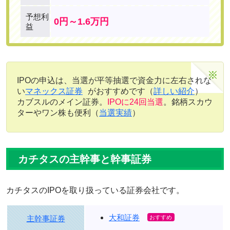
予想利
0円～1.6万円
益
IPOの申込は、当選が平等抽選で資金力に左右されな
い
マネックス証券
がおすすめです（
詳しい紹介
）
カブスルのメイン証券。
IPOに24回当選
。銘柄スカウ
ターやワン株も便利（
当選実績
）
カチタスの主幹事と幹事証券
カチタスのIPOを取り扱っている証券会社です。
大和証券
主幹事証券