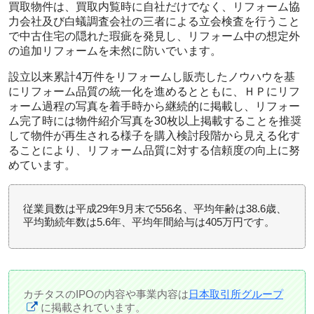
買取物件は、買取内覧時に自社だけでなく、リフォーム協
力会社及び白蟻調査会社の三者による立会検査を行うこと
で中古住宅の隠れた瑕疵を発見し、リフォーム中の想定外
の追加リフォームを未然に防いでいます。
設立以来累計4万件をリフォームし販売したノウハウを基
にリフォーム品質の統一化を進めるとともに、ＨＰにリフ
ォーム過程の写真を着手時から継続的に掲載し、リフォー
ム完了時には物件紹介写真を30枚以上掲載することを推奨
して物件が再生される様子を購入検討段階から見える化す
ることにより、リフォーム品質に対する信頼度の向上に努
めています。
従業員数は平成29年9月末で556名、平均年齢は38.6歳、
平均勤続年数は5.6年、平均年間給与は405万円です。
カチタスのIPOの内容や事業内容は
日本取引所グループ
に掲載されています。