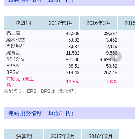
決算期
2017年3月
2016年3月
2015
売上高
45,206
39,337
経常利益
5,092
3,462
当期利益
3,587
2,119
純資産
11,582
9,552
配当金
※
821.00
4,698.00
EPS
※
98.51
53.52
BPS
※
314.43
262.49
1
前期比（売上
14.9％
1.8％
高）
※配当金、EPS、BPSは（単位/円）
連結 財務情報 （単位/千円）
決算期
2017年3月
2016年3月