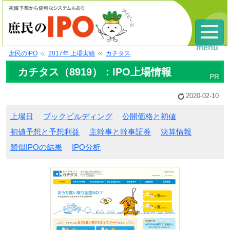
menu
庶民のIPO
2017年 上場実績
カチタス
カチタス（8919）：IPO上場情報
2020-02-10
上場日
ブックビルディング
公開価格と初値
初値予想と予想利益
主幹事と幹事証券
決算情報
類似IPOの結果
IPO分析