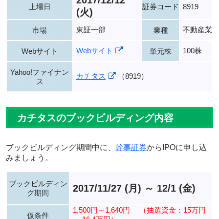
2017/12/12
上場日
証券コード
8919
(火)
東証一部
不動産業
市場
業種
Webサイト
100株
Webサイト
単元株
Yahoo!ファイナン
カチタス
（8919）
ス
カチタスのブックビルディング内容
ブックビルディング期間中に、
幹事証券
からIPOに申し込
みましょう。
ブックビルディン
2017/11/27 (月) ～ 12/1 (金)
グ期間
1,500円～1,640円
（抽選資金：15万円
仮条件