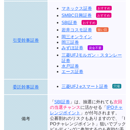
マネックス証券
SMBC日興証券
SBI証券
岩井コスモ証券
岡三オンライン
引受幹事証券
岡三証券
みずほ証券
三菱UFJモルガン・スタンレー
証券
水戸証券
エース証券
三菱UFJ eスマート証券
委託幹事証券
「
SBI証券
」は、抽選に外れても
次回
の当選チャンス
に活かせる「
IPOチャ
レンジポイント
」が付与されます。
公募割れのリスクもありますので、
「I
備考
POチャレンジポイント」狙い
でブック
ビルディングに参加するのも有効な手