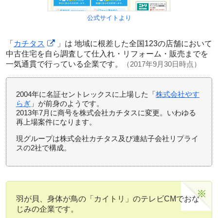
公式サイトより
「
カチタス
」は 地域に根差した全国123の店舗において
中古住宅を自ら調査して仕入れ・リフォーム・販売までを
一気通貫で行っている企業です。
（2017年9月30日時点）
2004年に名証セントレックスに上場した「
株式会社やす
らぎ
」が前身のようです。
2013年7月に商号を株式会社カチタスに変更。いわゆる
再上場案件になります。
現グループは株式会社カチタス及び連結子会社リプライ
スの2社で構成。
羽が貝、身体が鳥の「カイトリ」のテレビCMでおな
じみの企業です。