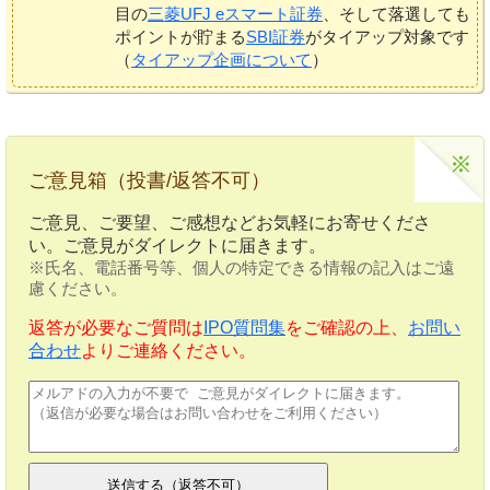
目の
三菱UFJ eスマート証券
、そして落選しても
ポイントが貯まる
SBI証券
がタイアップ対象です
（
タイアップ企画について
）
ご意見箱（投書/返答不可）
ご意見、ご要望、ご感想などお気軽にお寄せくださ
い。ご意見がダイレクトに届きます。
※氏名、電話番号等、個人の特定できる情報の記入はご遠
慮ください。
返答が必要なご質問は
IPO質問集
をご確認の上、
お問い
合わせ
よりご連絡ください。