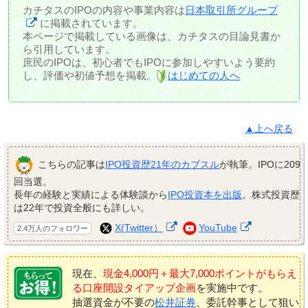
カチタスのIPOの内容や事業内容は
日本取引所グループ
に掲載されています。
本ページで掲載している画像は、カチタスの目論見書か
ら引用しています。
庶民のIPOは、初心者でもIPOに参加しやすいよう要約
し、評価や初値予想を掲載。
はじめての人へ
▲上へ戻る
こちらの記事は
IPO投資歴21年のカブスル
が執筆。IPOに209
回当選。
長年の経験と実績による体験談から
IPO投資本を出版
。株式投資歴
は22年で投資全般にも詳しい。
X(Twitter）
YouTube
2.4万人のフォロワー
現在、
現金4,000円＋最大7,000ポイントがもらえ
る口座開設タイアップ企画
を実施中です。
抽選資金が不要の
松井証券
、委託幹事として狙い