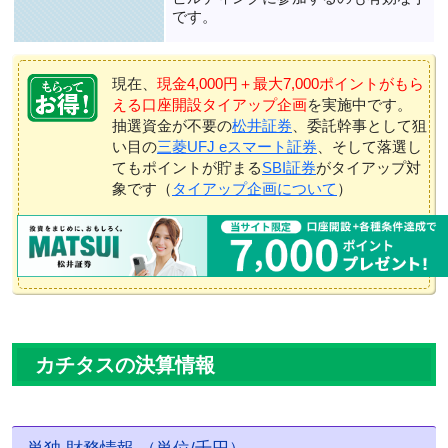
です。
現在、
現金4,000円＋最大7,000ポイントがもら
える口座開設タイアップ企画
を実施中です。
抽選資金が不要の
松井証券
、委託幹事として狙
い目の
三菱UFJ eスマート証券
、そして落選し
てもポイントが貯まる
SBI証券
がタイアップ対
象です（
タイアップ企画について
）
カチタスの決算情報
単独 財務情報 （単位/千円）