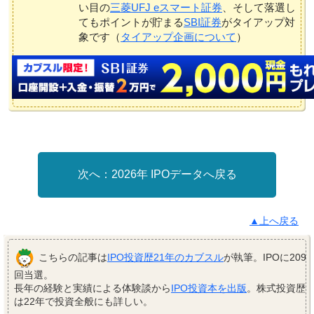
い目の
三菱UFJ eスマート証券
、そして落選し
てもポイントが貯まる
SBI証券
がタイアップ対
象です（
タイアップ企画について
）
2026年 IPOデータへ戻る
▲上へ戻る
こちらの記事は
IPO投資歴21年のカブスル
が執筆。IPOに209
回当選。
長年の経験と実績による体験談から
IPO投資本を出版
。株式投資歴
は22年で投資全般にも詳しい。