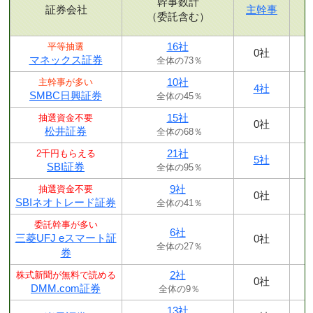
幹事数計
証券会社
主幹事
（委託含む）
16社
平等抽選
0社
マネックス証券
全体の73％
10社
主幹事が多い
4社
SMBC日興証券
全体の45％
15社
抽選資金不要
0社
松井証券
全体の68％
21社
2千円もらえる
5社
SBI証券
全体の95％
9社
抽選資金不要
0社
SBIネオトレード証券
全体の41％
委託幹事が多い
6社
三菱UFJ eスマート証
0社
全体の27％
券
2社
株式新聞が無料で読める
0社
DMM.com証券
全体の9％
13社