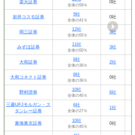
楽天証券
0社
全体の59％
9社
岩井コスモ証券
0社
全体の41％
12社
岡三証券
3社
全体の55％
11社
みずほ証券
3社
全体の50％
8社
大和証券
2社
全体の36％
8社
大和コネクト証券
0社
全体の36％
10社
野村證券
6社
全体の45％
三菱UFJモルガン・ス
6社
1社
タンレー証券
全体の27％
10社
東海東京証券
0社
全体の45％