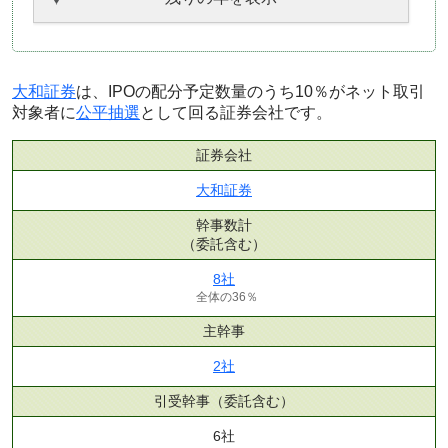
大和証券
は、IPOの配分予定数量のうち10％がネット取引
対象者に
公平抽選
として回る証券会社です。
証券会社
大和証券
幹事数計
（委託含む）
8社
全体の36％
主幹事
2社
引受幹事
（委託含む）
6社