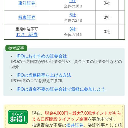
4社
東洋証券
0社
全体の18％
6社
極東証券
0社
全体の27％
3社
重複申込不可
0社
むさし証券
全体の14％
参考記事
IPOにおすすめの証券会社
IPOの当選回数が多い証券会社や、資金不要の証券会社などの
紹介。
IPOの当選確率を上げる方法
IPO当選のコツを抑えて参加。
IPOは資金不要の証券会社で気軽に参加しよう
現在、
現金4,000円＋最大7,000ポイントがもら
える口座開設タイアップ企画
を実施中です。
抽選資金が不要の
松井証券
、委託幹事として狙