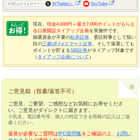
X(Twitter）
YouTube
2.4万人のフォロワー
現在、
現金4,000円＋最大7,000ポイントがもらえ
る口座開設タイアップ企画
を実施中です。
抽選資金が不要の
松井証券
、委託幹事として狙い
目の
三菱UFJ eスマート証券
、そして落選しても
ポイントが貯まる
SBI証券
がタイアップ対象です
（
タイアップ企画について
）
ご意見箱（投書/返答不可）
ご意見、ご要望、ご感想などお気軽にお寄せくださ
い。ご意見がダイレクトに届きます。
※氏名、電話番号等、個人の特定できる情報の記入はご遠
慮ください。
返答が必要なご質問は
IPO質問集
をご確認の上、
お問い