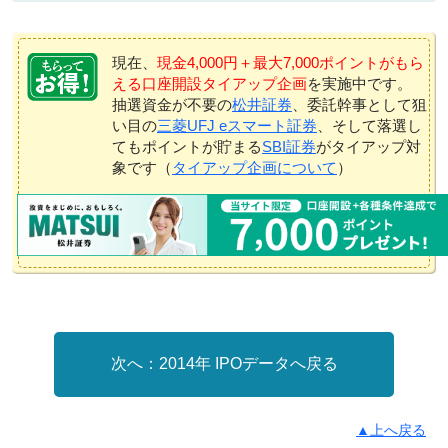
現在、
現金4,000円＋最大7,000ポイントがもら
える口座開設タイアップ企画
を実施中です。
抽選資金が不要の
松井証券
、委託幹事として狙
い目の
三菱UFJ eスマート証券
、そして落選し
てもポイントが貯まる
SBI証券
がタイアップ対
象です（
タイアップ企画について
）
2014年 IPOデータへ戻る
▲上へ戻る