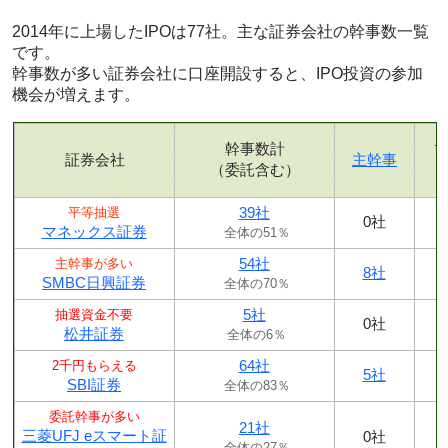
2014年に上場したIPOは77社。主な証券会社の幹事数一覧
です。
幹事数が多い証券会社に口座開設すると、IPO投資の参加
機会が増えます。
幹事数計
証券会社
主幹事
（委託含む）
39社
平等抽選
0社
マネックス証券
全体の51％
54社
主幹事が多い
8社
SMBC日興証券
全体の70％
5社
抽選資金不要
0社
松井証券
全体の6％
64社
2千円もらえる
5社
SBI証券
全体の83％
委託幹事が多い
21社
三菱UFJ eスマート証
0社
全体の27％