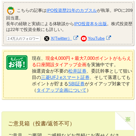
こちらの記事は
IPO投資歴21年のカブスル
が執筆。IPOに209
回当選。
長年の経験と実績による体験談から
IPO投資本を出版
。株式投資歴
は22年で投資全般にも詳しい。
X(Twitter）
YouTube
2.4万人のフォロワー
現在、
現金4,000円＋最大7,000ポイントがもらえ
る口座開設タイアップ企画
を実施中です。
抽選資金が不要の
松井証券
、委託幹事として狙い
目の
三菱UFJ eスマート証券
、そして落選しても
ポイントが貯まる
SBI証券
がタイアップ対象です
（
タイアップ企画について
）
ご意見箱（投書/返答不可）
ご意見、ご要望、ご感想などお気軽にお寄せくださ