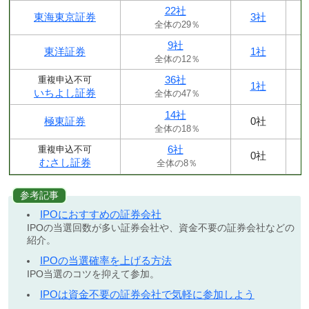
22社
東海東京証券
3社
全体の29％
9社
東洋証券
1社
全体の12％
36社
重複申込不可
1社
いちよし証券
全体の47％
14社
極東証券
0社
全体の18％
6社
重複申込不可
0社
むさし証券
全体の8％
参考記事
IPOにおすすめの証券会社
IPOの当選回数が多い証券会社や、資金不要の証券会社などの
紹介。
IPOの当選確率を上げる方法
IPO当選のコツを抑えて参加。
IPOは資金不要の証券会社で気軽に参加しよう