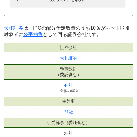
大和証券
は、IPOの配分予定数量のうち10％がネット取引
対象者に
公平抽選
として回る証券会社です。
証券会社
大和証券
幹事数計
（委託含む）
46社
全体の60％
主幹事
21社
引受幹事
（委託含む）
25社