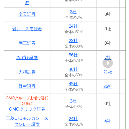
券
2社
楽天証券
0社
全体の3％
24社
岩井コスモ証券
0社
全体の31％
29社
岡三証券
0社
全体の38％
56社
みずほ証券
7社
全体の73％
46社
大和証券
21社
全体の60％
49社
野村證券
26社
全体の64％
GMOグループ上場で委託
2社
0社
幹事に
全体の3％
GMOクリック証券
三菱UFJモルガン・ス
24社
4社
タンレー証券
全体の31％