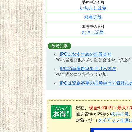
重複申込不可
いちよし証券
極東証券
重複申込不可
むさし証券
参考記事
IPOにおすすめの証券会社
IPOの当選回数が多い証券会社や、資金
IPOの当選確率を上げる方法
IPO当選のコツを抑えて参加。
IPOは資金不要の証券会社で気軽に
現在、
現金4,000円＋最大
抽選資金が不要の
松井証券
対象です（
タイアップ企画