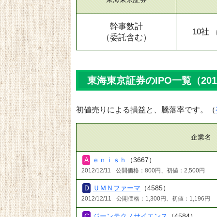
幹事数計
10社
（委託含む）
東海東京証券のIPO一覧（20
初値売りによる損益と、騰落率です。（
企業名
ｅｎｉｓｈ
（3667）
2012/12/11
公開価格：800円、初値：2,500円
ＵＭＮファーマ
（4585）
2012/12/11
公開価格：1,300円、初値：1,196円
ジーンテクノサイエンス
（4584）