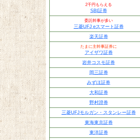
2千円もらえる
SBI証券
委託幹事が多い
三菱UFJ eスマート証券
楽天証券
たまに主幹事証券に
アイザワ証券
岩井コスモ証券
岡三証券
みずほ証券
大和証券
野村證券
三菱UFJモルガン・スタンレー証券
東海東京証券
東洋証券