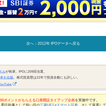
2012年 IPOデータへ戻る
スル
が執筆。IPOに209回当選。
資本を出版
。株式投資歴は22年で投資全般にも詳しい。
YouTube
7,000ポイントがもらえる口座開設タイアップ企画
を実施中です。
、委託幹事として狙い目の
三菱UFJ eスマート証券
、そして落選し