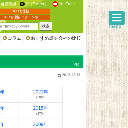
当選実績
X（Twitter）
YouTube
IPO管理帳
IPO管理帳 ログイン版
menu
コラム
おすすめ証券会社の比較
2012-12-11
2年
2021年
件）
（30件）
6年
2015年
件）
（27件）
0年
2009年