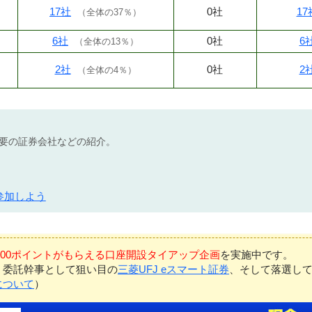
17社
0社
17
（
全体の37％
）
6社
0社
6
（
全体の13％
）
2社
0社
2
（
全体の4％
）
不要の証券会社などの紹介。
参加しよう
7,000ポイントがもらえる口座開設タイアップ企画
を実施中です。
、委託幹事として狙い目の
三菱UFJ eスマート証券
、そして落選し
について
）