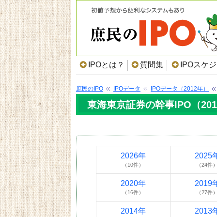
IPOとは？
質問集
IPOスケ
庶民のIPO
IPOデータ
IPOデータ（2012年）
東海東京証券の幹事IPO（20
2026年
2025
（10件）
（24件
2020年
2019
（16件）
（27件
2014年
2013