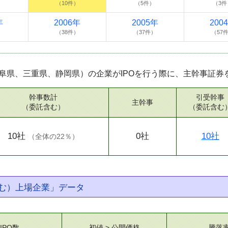
）
（10件）
（5件）
（3件
年
2006年
2005年
200
）
（38件）
（37件）
（57
阜県、三重県、静岡県）の企業がIPOを行う際に、主幹事証券
幹事数計
引受幹事
主幹事
（委託含む）
（委託含む
10社
0社
10社
（
全体の22％
）
む）上場企業」データ
IPO数
初値 > 公開価格
騰落