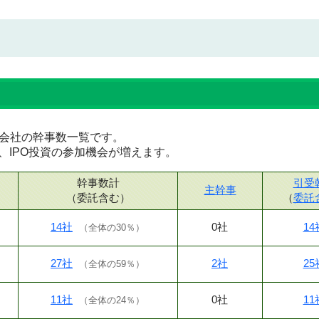
証券会社の幹事数一覧です。
、IPO投資の参加機会が増えます。
幹事数計
引受
主幹事
（委託含む）
（
委託
14社
0社
14
（
全体の30％
）
27社
2社
25
（
全体の59％
）
11社
0社
11
（
全体の24％
）