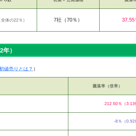
7社
（70％）
37.5
（
全体の22％
）
12年）
初値売りとは？
）
騰落率（倍率）
212.50％
（3.1
-8％
（0.9