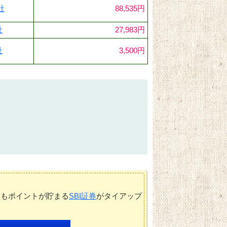
社
88,535円
社
27,983円
社
3,500円
てもポイントが貯まる
SBI証券
がタイアップ