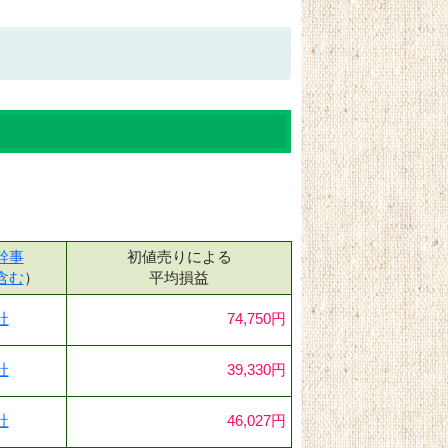
幹事
初値売りによる
含む
）
平均損益
社
74,750円
社
39,330円
社
46,027円