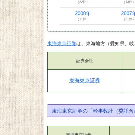
（22件）
（13件
2008年
2007
（11件）
（21件
東海東京証券
は、東海地方（愛知県、岐
証券会社
東海東京証券
東海東京証券の「幹事数計（委託含
東海東京証券