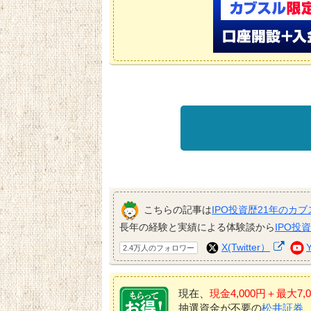
こちらの記事は
IPO投資歴21年のカブ
長年の経験と実績による体験談から
IPO投
X(Twitter）
2.4万人のフォロワー
現在、
現金4,000円＋最大
抽選資金が不要の
松井証券