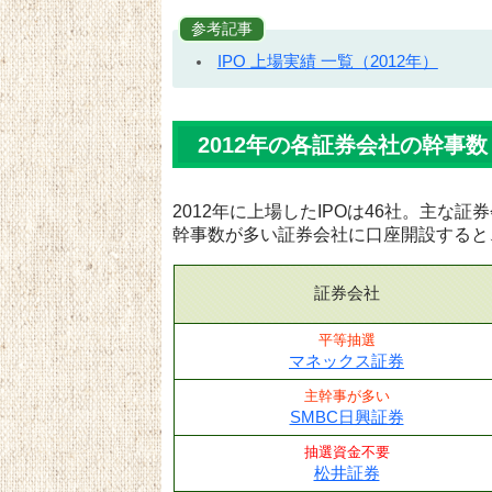
参考記事
IPO 上場実績 一覧（2012年）
2012年の各証券会社の幹事数
2012年に上場したIPOは46社。主な
幹事数が多い証券会社に口座開設すると
証券会社
平等抽選
マネックス証券
主幹事が多い
SMBC日興証券
抽選資金不要
松井証券