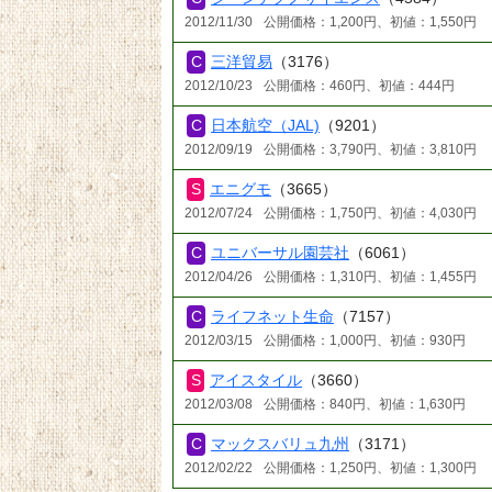
2012/11/30
公開価格：1,200円、初値：1,550円
三洋貿易
（3176）
2012/10/23
公開価格：460円、初値：444円
日本航空（JAL)
（9201）
2012/09/19
公開価格：3,790円、初値：3,810円
エニグモ
（3665）
2012/07/24
公開価格：1,750円、初値：4,030円
ユニバーサル園芸社
（6061）
2012/04/26
公開価格：1,310円、初値：1,455円
ライフネット生命
（7157）
2012/03/15
公開価格：1,000円、初値：930円
アイスタイル
（3660）
2012/03/08
公開価格：840円、初値：1,630円
マックスバリュ九州
（3171）
2012/02/22
公開価格：1,250円、初値：1,300円