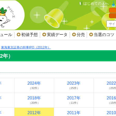
はじめての人へ
ジュール
初値予想
実績データ
分売
当選のコツ
東海東京証券の幹事IPO（2012年）
12年）
年
2024年
2023年
202
）
（32件）
（25件）
（25
年
2018年
2017年
201
）
（20件）
（11件）
（15
年
2012年
2011年
201