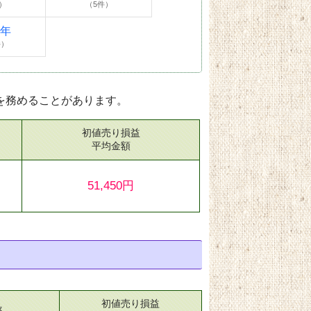
）
（5件）
4年
件）
を務めることがあります。
初値売り損益
）
平均金額
51,450円
初値売り損益
率