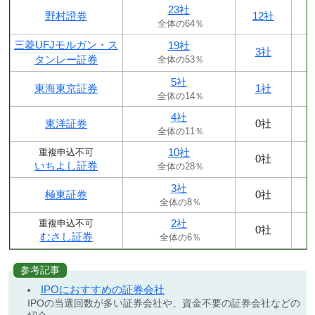
23社
野村證券
12社
全体の64％
三菱UFJモルガン・ス
19社
3社
タンレー証券
全体の53％
5社
東海東京証券
1社
全体の14％
4社
東洋証券
0社
全体の11％
10社
重複申込不可
0社
いちよし証券
全体の28％
3社
極東証券
0社
全体の8％
2社
重複申込不可
0社
むさし証券
全体の6％
参考記事
IPOにおすすめの証券会社
IPOの当選回数が多い証券会社や、資金不要の証券会社などの