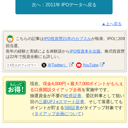
2011年 IPOデータへ戻る
▲上へ戻る
こちらの記事は
IPO投資歴21年のカブスル
が執筆。IPOに209
回当選。
長年の経験と実績による体験談から
IPO投資本を出版
。株式投資歴
は22年で投資全般にも詳しい。
X(Twitter）
YouTube
2.4万人のフォロワー
現在、
現金4,000円＋最大7,000ポイントがもらえ
る口座開設タイアップ企画
を実施中です。
抽選資金が不要の
松井証券
、委託幹事として狙い
目の
三菱UFJ eスマート証券
、そして落選しても
ポイントが貯まる
SBI証券
がタイアップ対象です
（
タイアップ企画について
）