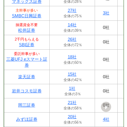
マネックス証券
全体の28％
27社
主幹事が多い
3社
SMBC日興証券
全体の75％
14社
抽選資金不要
0社
松井証券
全体の39％
26社
2千円もらえる
0社
SBI証券
全体の72％
委託幹事が多い
18社
三菱UFJ eスマート証
0社
全体の50％
券
15社
楽天証券
0社
全体の42％
1社
岩井コスモ証券
0社
全体の3％
21社
岡三証券
0社
全体の58％
20社
みずほ証券
4社
全体の56％