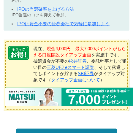
紹介。
IPOの当選確率を上げる方法
IPO当選のコツを抑えて参加。
IPOは資金不要の証券会社で気軽に参加しよう
現在、
現金4,000円＋最大7,000ポイントがもら
える口座開設タイアップ企画
を実施中です。
抽選資金が不要の
松井証券
、委託幹事として狙
い目の
三菱UFJ eスマート証券
、そして落選し
てもポイントが貯まる
SBI証券
がタイアップ対
象です（
タイアップ企画について
）