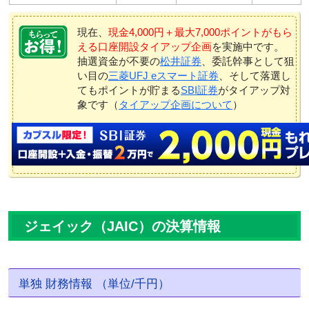
現在、
現金4,000円＋最大7,000ポイントがもら
える口座開設タイアップ企画
を実施中です。
抽選資金が不要の
松井証券
、委託幹事として狙
い目の
三菱UFJ eスマート証券
、そして落選し
てもポイントが貯まる
SBI証券
がタイアップ対
象です（
タイアップ企画について
）
ジェイック（JAIC）の決算情報
単独 財務情報 （単位/千円）