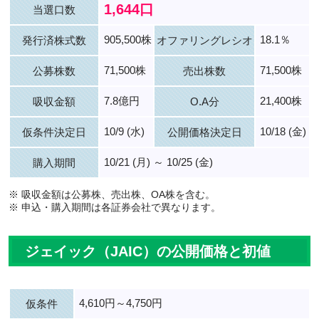
1,644口
当選口数
905,500株
18.1％
発行済株式数
オファリングレシオ
71,500株
71,500株
公募株数
売出株数
7.8億円
21,400株
吸収金額
O.A分
10/9 (水)
10/18 (金)
仮条件決定日
公開価格決定日
10/21 (月) ～ 10/25 (金)
購入期間
※ 吸収金額は公募株、売出株、OA株を含む。
※ 申込・購入期間は各証券会社で異なります。
ジェイック（JAIC）の公開価格と初値
4,610円～4,750円
仮条件