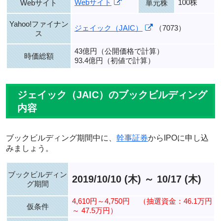
Webサイト
100株
Webサイト
単元株
Yahoo!ファイナン
ジェイック（JAIC）
（7073）
ス
43億円（公開価格で計算）
時価総額
93.4億円（初値で計算）
ジェイック（JAIC）のブックビルディング
内容
ブックビルディング期間中に、
幹事証券
からIPOに申し込
みましょう。
ブックビルディン
2019/10/10 (木) ～ 10/17 (木)
グ期間
4,610円～4,750円
（抽選資金：46.1万円
仮条件
～ 47.5万円）