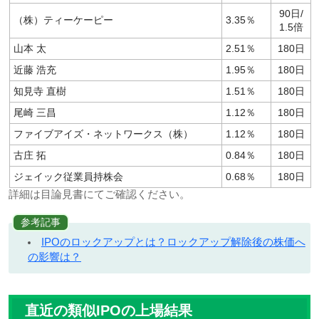
90日/
（株）ティーケーピー
3.35％
1.5倍
山本 太
2.51％
180日
近藤 浩充
1.95％
180日
知見寺 直樹
1.51％
180日
尾崎 三昌
1.12％
180日
ファイブアイズ・ネットワークス（株）
1.12％
180日
古庄 拓
0.84％
180日
ジェイック従業員持株会
0.68％
180日
詳細は目論見書にてご確認ください。
参考記事
IPOのロックアップとは？ロックアップ解除後の株価へ
の影響は？
直近の類似IPOの上場結果