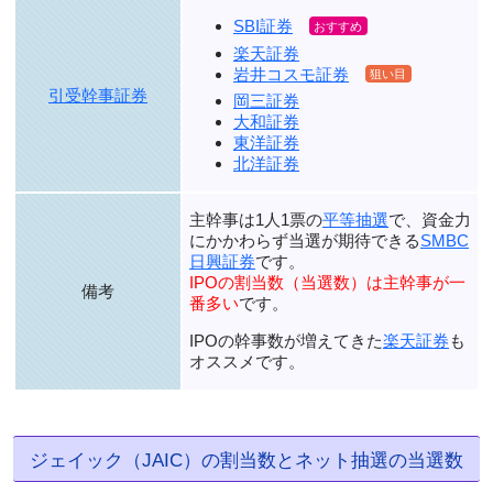
SBI証券
楽天証券
岩井コスモ証券
引受幹事証券
岡三証券
大和証券
東洋証券
北洋証券
主幹事は1人1票の
平等抽選
で、資金力
にかかわらず当選が期待できる
SMBC
日興証券
です。
IPOの割当数（当選数）は主幹事が一
備考
番多い
です。
IPOの幹事数が増えてきた
楽天証券
も
オススメです。
ジェイック（JAIC）の割当数とネット抽選の当選数