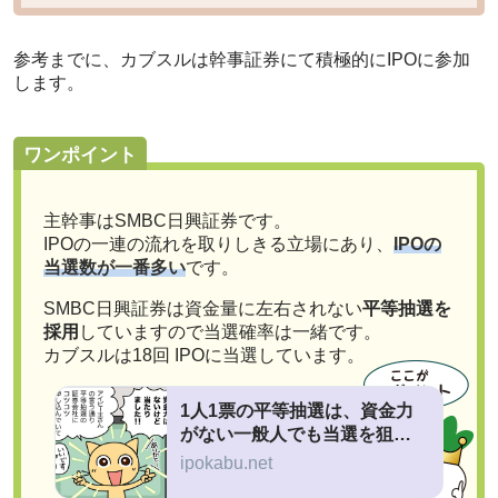
参考までに、カブスルは幹事証券にて積極的にIPOに参加
します。
ワンポイント
主幹事はSMBC日興証券です。
IPOの一連の流れを取りしきる立場にあり、
IPOの
当選数が一番多い
です。
SMBC日興証券は資金量に左右されない
平等抽選を
採用
していますので当選確率は一緒です。
カブスルは18回 IPOに当選しています。
1人1票の平等抽選は、資金力
がない一般人でも当選を狙え
る！
ipokabu.net