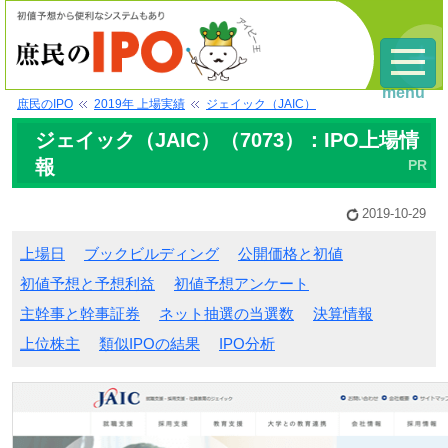
menu
庶民のIPO
2019年 上場実績
ジェイック（JAIC）
ジェイック（JAIC）（7073）：IPO上場情
報
2019-10-29
上場日
ブックビルディング
公開価格と初値
初値予想と予想利益
初値予想アンケート
主幹事と幹事証券
ネット抽選の当選数
決算情報
上位株主
類似IPOの結果
IPO分析