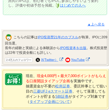
庶民のIPOは、初心者でもIPOに参加しやすいよう要約
し、評価や初値予想を掲載。
はじめての人へ
▲上へ戻る
こちらの記事は
IPO投資歴21年のカブスル
が執筆。IPOに209
回当選。
長年の経験と実績による体験談から
IPO投資本を出版
。株式投資歴
は22年で投資全般にも詳しい。
X(Twitter）
YouTube
2.4万人のフォロワー
現在、
現金4,000円＋最大7,000ポイントがもらえ
る口座開設タイアップ企画
を実施中です。
抽選資金が不要の
松井証券
、委託幹事として狙い
目の
三菱UFJ eスマート証券
、そして落選しても
ポイントが貯まる
SBI証券
がタイアップ対象です
（
タイアップ企画について
）