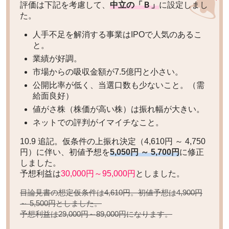
評価は下記を考慮して、
中立の「Ｂ」
に設定しまし
た。
人手不足を解消する事業はIPOで人気のあるこ
と。
業績が好調。
市場からの吸収金額が7.5億円と小さい。
公開比率が低く、当選口数も少ないこと。（需
給面良好）
値がさ株（株価が高い株）は振れ幅が大きい。
ネットでの評判がイマイチなこと。
10.9 追記。仮条件の上振れ決定（4,610円 ～ 4,750
円）に伴い、初値予想を
5,050円 ～ 5,700円
に修正
しました。
予想利益は
30,000円～95,000円
としました。
目論見書の想定仮条件は4,610円。初値予想は
4,900円
としました。
～ 5,500円
予想利益は
になります。
29,000円～89,000円