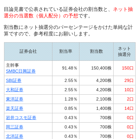
目論見書で公表されている証券会社の割当数と、
ネット抽
選分の当選数（個人配分）の予想
です。
割当数にネット抽選分のパーセンテージをかけた単純な計
算ですので、参考程度にお願いします。
ネット
証券会社
割当率
割当数
抽選分
主幹事
91.48％
150,400株
150口
SMBC日興証券
SBI証券
2.55％
4,200株
29口
大和証券
2.55％
4,200株
10口
東洋証券
1.28％
2,100株
2口
楽天証券
0.85％
1,400株
14口
岩井コスモ証券
0.43％
700株
0口
岡三証券
0.43％
700株
0口
北洋証券
0.43％
700株
0口