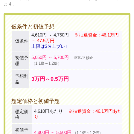
ます。
仮条件と初値予想
4,610円 ～ 4,750円
※抽選資金：46.1万円
～ 47.5万円
仮条件
上限は3％上ブレ↑
5,050円 ～ 5,700円
初値予
※10/9 修正
想
（1.1倍～1.2倍）
予想利
3万円～9.5万円
益
想定価格と初値予想
4,610円あたり
※抽選資金：46.1万円あた
想定価
り
格
初値予
4,900円 ～ 5,500円
（1.1倍～1.2倍）