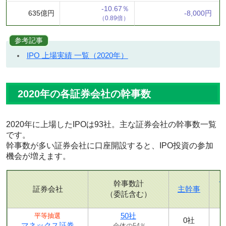
-10.67％
635億円
-8,000円
（0.89倍）
参考記事
IPO 上場実績 一覧（2020年）
2020年の各証券会社の幹事数
2020年に上場したIPOは93社。主な証券会社の幹事数一覧
です。
幹事数が多い証券会社に口座開設すると、IPO投資の参加
機会が増えます。
幹事数計
証券会社
主幹事
（委託含む）
50社
平等抽選
0社
マネックス証券
全体の54％