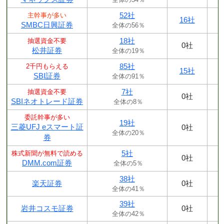
52社
主幹事が多い
16社
SMBC日興証券
全体の56％
18社
抽選資金不要
0社
松井証券
全体の19％
85社
2千円もらえる
15社
SBI証券
全体の91％
7社
抽選資金不要
0社
SBIネオトレード証券
全体の8％
委託幹事が多い
19社
三菱UFJ eスマート証
0社
全体の20％
券
5社
株式新聞が無料で読める
0社
DMM.com証券
全体の5％
38社
楽天証券
0社
全体の41％
39社
岩井コスモ証券
0社
全体の42％