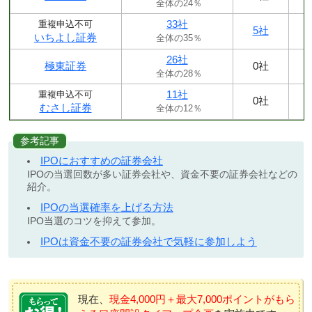
全体の24％
33社
重複申込不可
5社
いちよし証券
全体の35％
26社
極東証券
0社
全体の28％
11社
重複申込不可
0社
むさし証券
全体の12％
参考記事
IPOにおすすめの証券会社
IPOの当選回数が多い証券会社や、資金不要の証券会社などの
紹介。
IPOの当選確率を上げる方法
IPO当選のコツを抑えて参加。
IPOは資金不要の証券会社で気軽に参加しよう
現在、
現金4,000円＋最大7,000ポイントがもら