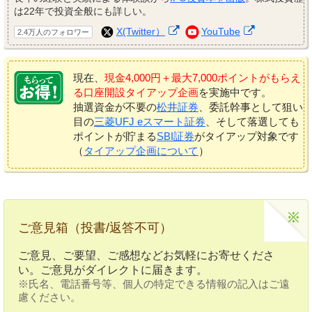
は22年で投資全般にも詳しい。
X(Twitter）
YouTube
2.4万人のフォロワー
現在、
現金4,000円＋最大7,000ポイントがもらえ
る口座開設タイアップ企画
を実施中です。
抽選資金が不要の
松井証券
、委託幹事として狙い
目の
三菱UFJ eスマート証券
、そして落選しても
ポイントが貯まる
SBI証券
がタイアップ対象です
（
タイアップ企画について
）
ご意見箱（投書/返答不可）
ご意見、ご要望、ご感想などお気軽にお寄せくださ
い。ご意見がダイレクトに届きます。
※氏名、電話番号等、個人の特定できる情報の記入はご遠
慮ください。