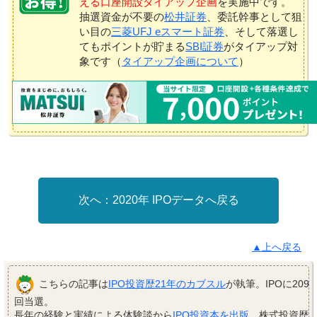
える口座開設タイアップ企画
を実施中です。
抽選資金が不要の
松井証券
、委託幹事として狙
い目の
三菱UFJ eスマート証券
、そして落選し
てもポイントが貯まる
SBI証券
がタイアップ対
象です（
タイアップ企画について
）
2020年 IPOデータへ戻る
▲上へ戻る
こちらの記事は
IPO投資歴21年のカブスル
が執筆。IPOに209
回当選。
長年の経験と実績による体験談から
IPO投資本を出版
。株式投資歴