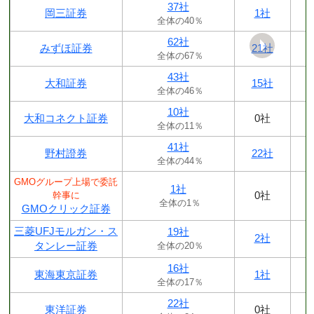
37社
岡三証券
1社
全体の40％
62社
みずほ証券
21社
全体の67％
43社
大和証券
15社
全体の46％
10社
大和コネクト証券
0社
全体の11％
41社
野村證券
22社
全体の44％
GMOグループ上場で委託
1社
0社
幹事に
全体の1％
GMOクリック証券
三菱UFJモルガン・ス
19社
2社
タンレー証券
全体の20％
16社
東海東京証券
1社
全体の17％
22社
東洋証券
0社