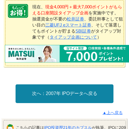
現在、
現金4,000円＋最大7,000ポイントがもら
える口座開設タイアップ企画
を実施中です。
抽選資金が不要の
松井証券
、委託幹事として狙
い目の
三菱UFJ eスマート証券
、そして落選し
てもポイントが貯まる
SBI証券
がタイアップ対
象です（
タイアップ企画について
）
2007年 IPOデータへ戻る
▲上へ戻る
こちらの記事は
IPO投資歴21年のカブスル
が執筆。IPOに209