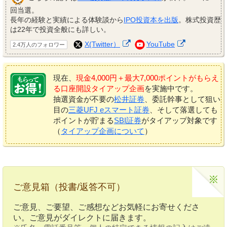
回当選。
長年の経験と実績による体験談から
IPO投資本を出版
。株式投資歴
は22年で投資全般にも詳しい。
X(Twitter）
YouTube
2.4万人のフォロワー
現在、
現金4,000円＋最大7,000ポイントがもらえ
る口座開設タイアップ企画
を実施中です。
抽選資金が不要の
松井証券
、委託幹事として狙い
目の
三菱UFJ eスマート証券
、そして落選しても
ポイントが貯まる
SBI証券
がタイアップ対象です
（
タイアップ企画について
）
ご意見箱（投書/返答不可）
ご意見、ご要望、ご感想などお気軽にお寄せくださ
い。ご意見がダイレクトに届きます。