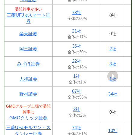
委託幹事が多い
73社
三菱UFJ eスマート証
0社
全体の60％
券
21社
楽天証券
0社
全体の17％
36社
岡三証券
2社
全体の30％
22社
みずほ証券
3社
全体の18％
1社
大和証券
1社
全体の1％
67社
野村證券
34社
全体の55％
GMOグループ上場で委託
2社
0社
幹事に
全体の2％
GMOクリック証券
三菱UFJモルガン・ス
74社
10社
タンレー証券
全体の61％