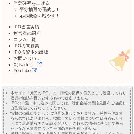
当選確率を上げる
平等抽選で運試し！
応募機会を増やす！
IPO当選実績
運営者の紹介
コラム一覧
IPOの問題集
IPO投資本の出版
お問い合わせ
X(Twitter）
YouTube
本サイト「庶民のIPO」は、情報の提供を目的として運営しており
投資の勧誘を目的とするものではありません。
IPOの抽選・申し込みに関しては、対象企業の目論見書をご確認し
自己責任にて行なってください。
情報の掲載にあたっては慎重を期しておりますが正確性を保証す
るものではありません。掲載している情報については各Webサイ
トにて最新情報をご確認ください。これらの情報に基づいて被っ
たいかなる損害について一切の責任を負いません。
掲載の記事・写真・図表など無断転載を禁止します。サイト内へ