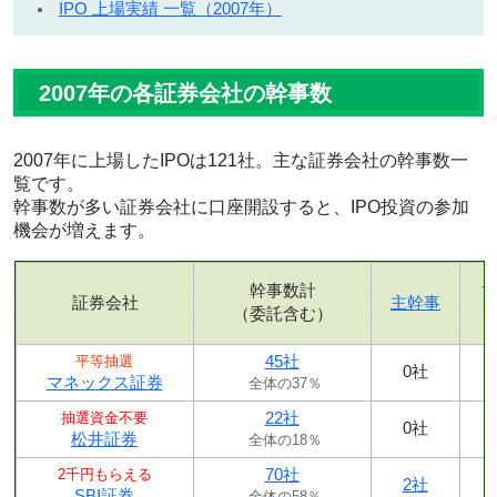
IPO 上場実績 一覧（2007年）
2007年の各証券会社の幹事数
2007年に上場したIPOは121社。主な証券会社の幹事数一
覧です。
幹事数が多い証券会社に口座開設すると、IPO投資の参加
機会が増えます。
幹事数計
証券会社
主幹事
（委託含む）
45社
平等抽選
0社
マネックス証券
全体の37％
22社
抽選資金不要
0社
松井証券
全体の18％
70社
2千円もらえる
2社
SBI証券
全体の58％