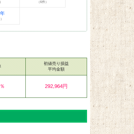
）
（6件）
4年
件）
初値売り損益
率
平均金額
6％
292,964円