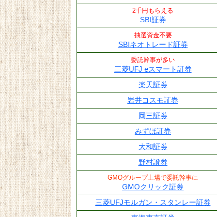
2千円もらえる
SBI証券
抽選資金不要
SBIネオトレード証券
委託幹事が多い
三菱UFJ eスマート証券
楽天証券
岩井コスモ証券
岡三証券
みずほ証券
大和証券
野村證券
GMOグループ上場で委託幹事に
GMOクリック証券
三菱UFJモルガン・スタンレー証券