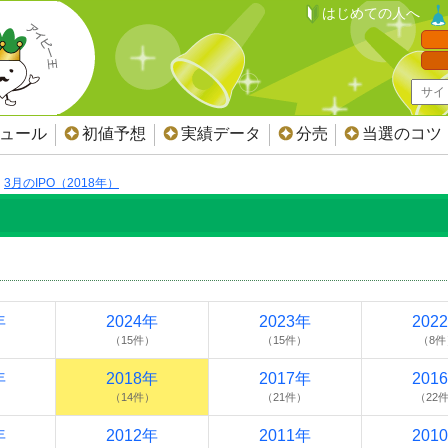
はじめての人へ
ジュール
初値予想
実績データ
分売
当選のコツ
3月のIPO（2018年）
年
2024年
2023年
202
）
（15件）
（15件）
（8件
年
2018年
2017年
201
）
（14件）
（21件）
（22
年
2012年
2011年
201