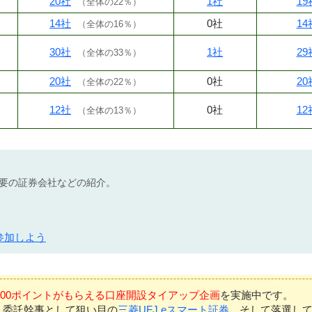
20社
1社
19
（
全体の22％
）
14社
0社
14
（
全体の16％
）
30社
1社
29
（
全体の33％
）
20社
0社
20
（
全体の22％
）
12社
0社
12
（
全体の13％
）
不要の証券会社などの紹介。
参加しよう
7,000ポイントがもらえる口座開設タイアップ企画
を実施中です。
、委託幹事として狙い目の
三菱UFJ eスマート証券
、そして落選し