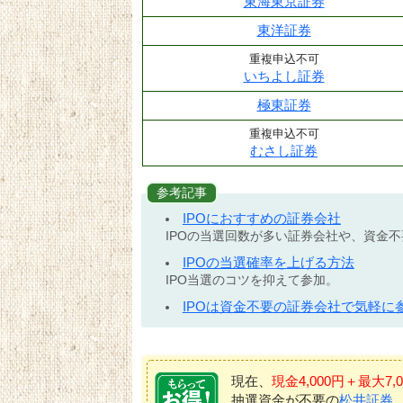
東海東京証券
東洋証券
重複申込不可
いちよし証券
極東証券
重複申込不可
むさし証券
参考記事
IPOにおすすめの証券会社
IPOの当選回数が多い証券会社や、資金
IPOの当選確率を上げる方法
IPO当選のコツを抑えて参加。
IPOは資金不要の証券会社で気軽に
現在、
現金4,000円＋最大
抽選資金が不要の
松井証券