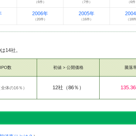
（6件）
（7件）
（6件
年
2006年
2005年
200
）
（20件）
（16件）
（18
Oは14社。
IPO数
初値 > 公開価格
騰落
12社
（86％）
135.3
（
全体の16％
）