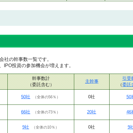
証券会社の幹事数一覧です。
、IPO投資の参加機会が増えます。
幹事数計
引受
主幹事
（委託含む）
（
委託
50社
0社
50
（
全体の56％
）
66社
20社
46
（
全体の73％
）
9社
0社
9
（
全体の10％
）