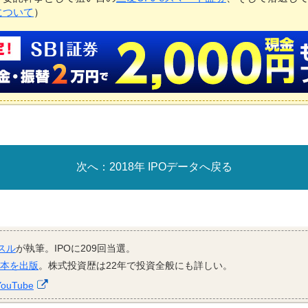
について
）
2018年 IPOデータへ戻る
スル
が執筆。IPOに209回当選。
資本を出版
。株式投資歴は22年で投資全般にも詳しい。
YouTube