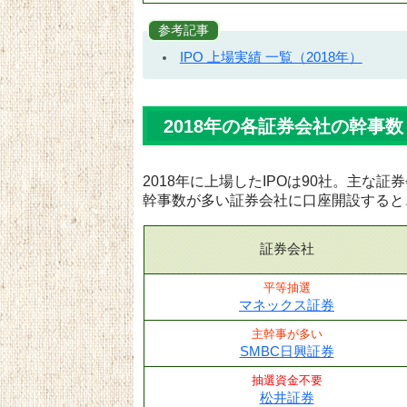
参考記事
IPO 上場実績 一覧（2018年）
2018年の各証券会社の幹事数
2018年に上場したIPOは90社。主な
幹事数が多い証券会社に口座開設すると
証券会社
平等抽選
マネックス証券
主幹事が多い
SMBC日興証券
抽選資金不要
松井証券