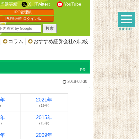
当選実績
X（Twitter）
YouTube
IPO管理帳
IPO管理帳 ログイン版
menu
コラム
おすすめ証券会社の比較
2018-03-30
2年
2021年
）
（13件）
6年
2015年
件）
（15件）
0年
2009年