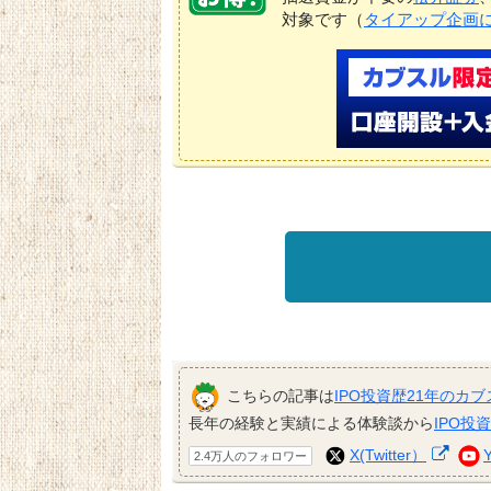
対象です（
タイアップ企画
こちらの記事は
IPO投資歴21年のカブ
長年の経験と実績による体験談から
IPO投
X(Twitter）
2.4万人のフォロワー