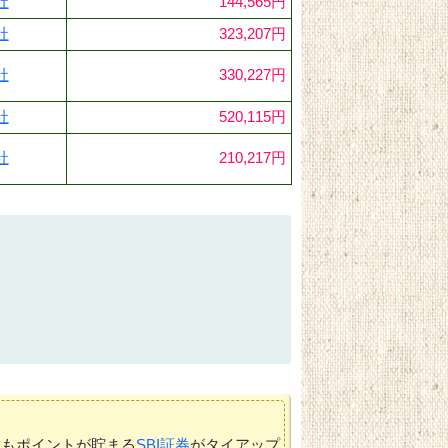
社
144,565円
社
323,207円
社
330,227円
社
520,115円
社
210,217円
てもポイントが貯まる
SBI証券
がタイアップ