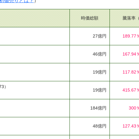
初値売りとは？
）
時価総額
騰落率
27億円
189.77
46億円
167.94
19億円
117.82
73）
19億円
415.67
184億円
300
48億円
127.43