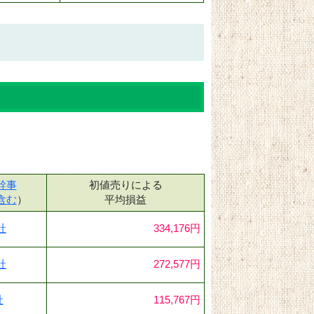
幹事
初値売りによる
含む
）
平均損益
社
334,176円
社
272,577円
社
115,767円