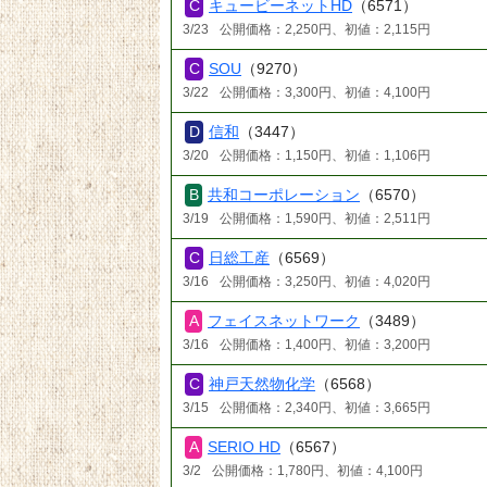
キュービーネットHD
（6571）
3/23
公開価格：2,250円、初値：2,115円
SOU
（9270）
3/22
公開価格：3,300円、初値：4,100円
信和
（3447）
3/20
公開価格：1,150円、初値：1,106円
共和コーポレーション
（6570）
3/19
公開価格：1,590円、初値：2,511円
日総工産
（6569）
3/16
公開価格：3,250円、初値：4,020円
フェイスネットワーク
（3489）
3/16
公開価格：1,400円、初値：3,200円
神戸天然物化学
（6568）
3/15
公開価格：2,340円、初値：3,665円
SERIO HD
（6567）
3/2
公開価格：1,780円、初値：4,100円