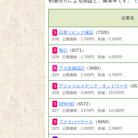
初値売りによる損益と、騰落率です。（
企業名
日本リビング保証
（7320）
3/30
公開価格：1,760円、初値：5,100円
和心
（9271）
3/29
公開価格：1,700円、初値：4,555円
アズ企画設計
（3490）
3/29
公開価格：2,160円、初値：4,705円
アジャイルメディア・ネットワーク
（65
3/28
公開価格：3,000円、初値：15,470円
RPA HD
（6572）
3/27
公開価格：3,570円、初値：14,280円
ファイバーゲート
（9450）
3/23
公開価格：1,050円、初値：2,388円