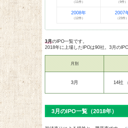
（11件）
（9件）
2008年
2007
（12件）
（23件
3月
のIPO一覧です。
2018年に上場したIPOは90社。3月のIP
月別
3月
14社
3月のIPO一覧（2018年）