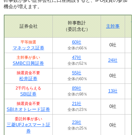
幹事数が多い証券会社に口座開設すると、IPO投資の参加
機会が増えます。
幹事数計
証券会社
主幹事
（委託含む）
60社
平等抽選
0社
マネックス証券
全体の66％
47社
主幹事が多い
24社
SMBC日興証券
全体の52％
55社
抽選資金不要
0社
松井証券
全体の60％
89社
2千円もらえる
13社
SBI証券
全体の98％
21社
抽選資金不要
0社
SBIネオトレード証券
全体の23％
委託幹事が多い
23社
三菱UFJ eスマート証
0社
全体の25％
券