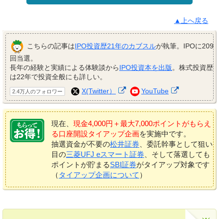
▲上へ戻る
こちらの記事は
IPO投資歴21年のカブスル
が執筆。IPOに209
回当選。
長年の経験と実績による体験談から
IPO投資本を出版
。株式投資歴
は22年で投資全般にも詳しい。
X(Twitter）
YouTube
2.4万人のフォロワー
現在、
現金4,000円＋最大7,000ポイントがもらえ
る口座開設タイアップ企画
を実施中です。
抽選資金が不要の
松井証券
、委託幹事として狙い
目の
三菱UFJ eスマート証券
、そして落選しても
ポイントが貯まる
SBI証券
がタイアップ対象です
（
タイアップ企画について
）