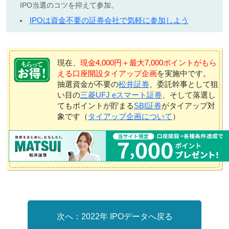
IPO当選のコツを抑えて参加。
IPOは資金不要の証券会社で気軽に参加しよう
現在、
現金4,000円＋最大7,000ポイントがもら
える口座開設タイアップ企画
を実施中です。
抽選資金が不要の
松井証券
、委託幹事として狙
い目の
三菱UFJ eスマート証券
、そして落選し
てもポイントが貯まる
SBI証券
がタイアップ対
象です（
タイアップ企画について
）
2022年 IPOデータへ戻る