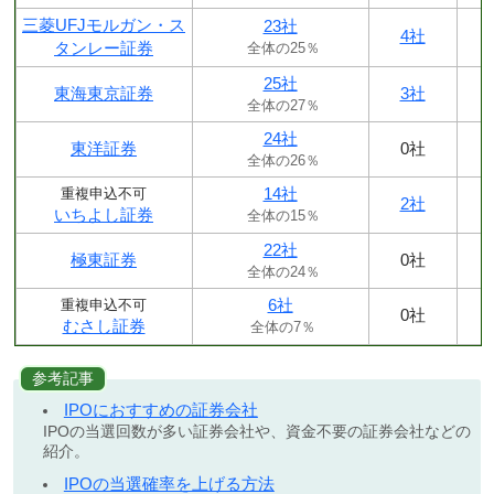
三菱UFJモルガン・ス
23社
4社
タンレー証券
全体の25％
25社
東海東京証券
3社
全体の27％
24社
東洋証券
0社
全体の26％
14社
重複申込不可
2社
いちよし証券
全体の15％
22社
極東証券
0社
全体の24％
6社
重複申込不可
0社
むさし証券
全体の7％
参考記事
IPOにおすすめの証券会社
IPOの当選回数が多い証券会社や、資金不要の証券会社などの
紹介。
IPOの当選確率を上げる方法