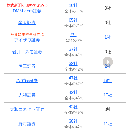
10社
株式新聞が無料で読める
0社
DMM.com証券
全体の11％
65社
楽天証券
0社
全体の71％
7社
たまに主幹事証券に
1社
アイザワ証券
全体の8％
37社
岩井コスモ証券
0社
全体の41％
38社
岡三証券
2社
全体の42％
47社
みずほ証券
19社
全体の52％
42社
大和証券
17社
全体の46％
42社
大和コネクト証券
0社
全体の46％
38社
野村證券
11社
全体の42％