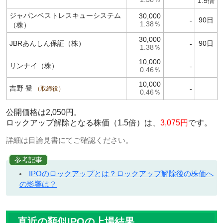
1.5倍
ジャパンベストレスキューシステム
30,000
90日
-
1.38％
（株）
30,000
JBRあんしん保証（株）
90日
-
1.38％
10,000
リンナイ（株）
-
0.46％
10,000
吉野 登
-
取締役
0.46％
公開価格は2,050円。
ロックアップ解除となる株価（1.5倍）は、
3,075円
です。
詳細は目論見書にてご確認ください。
参考記事
IPOのロックアップとは？ロックアップ解除後の株価へ
の影響は？
直近の類似IPOの上場結果