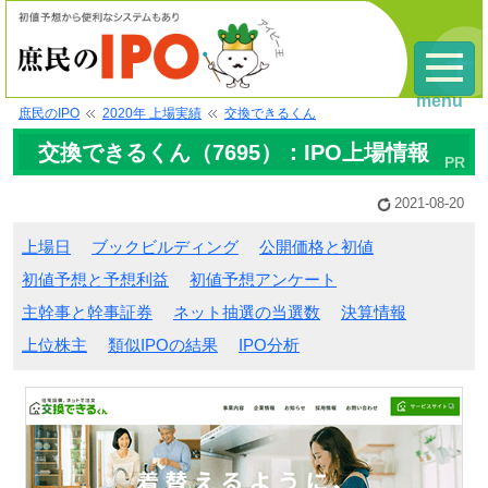
menu
庶民のIPO
2020年 上場実績
交換できるくん
交換できるくん（7695）：IPO上場情報
2021-08-20
上場日
ブックビルディング
公開価格と初値
初値予想と予想利益
初値予想アンケート
主幹事と幹事証券
ネット抽選の当選数
決算情報
上位株主
類似IPOの結果
IPO分析