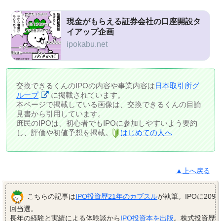
現金がもらえる証券会社の口座開設タ
イアップ企画
ipokabu.net
交換できるくんのIPOの内容や事業内容は
日本取引所グ
ループ
に掲載されています。
本ページで掲載している画像は、交換できるくんの目論
見書から引用しています。
庶民のIPOは、初心者でもIPOに参加しやすいよう要約
し、評価や初値予想を掲載。
はじめての人へ
▲上へ戻る
こちらの記事は
IPO投資歴21年のカブスル
が執筆。IPOに209
回当選。
長年の経験と実績による体験談から
IPO投資本を出版
。株式投資歴