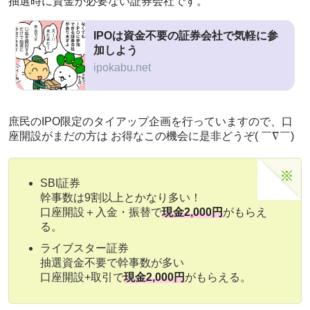
抽選時に資金が必要ない証券会社です。
IPOは資金不要の証券会社で気軽に参
加しよう
ipokabu.net
庶民のIPO限定のタイアップ企画を行っていますので、口
座開設がまだの方は お得なこの機会に是非どうぞ( ￣∇￣)
SBI証券
幹事数は9割以上とかなり多い！
口座開設＋入金・振替で
現金2,000円
がもらえ
る。
ライブスター証券
抽選資金不要で幹事数が多い
口座開設+取引で
現金2,000円
がもらえる。