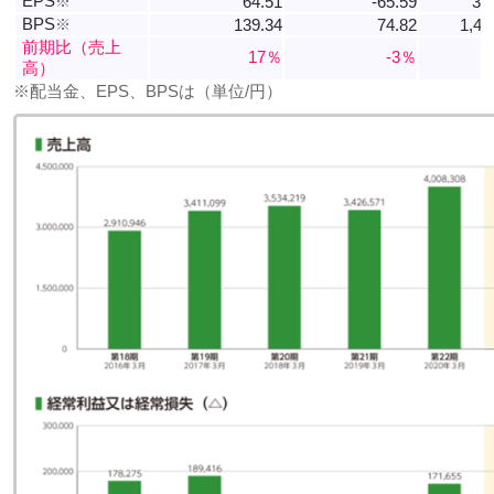
EPS
※
64.51
-65.59
33
BPS
※
139.34
74.82
1,40
前期比（売上
17％
-3％
高）
※配当金、EPS、BPSは（単位/円）