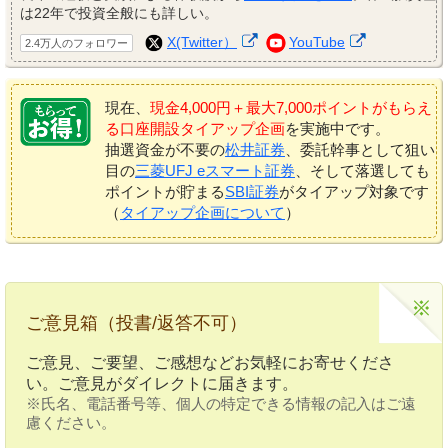
は22年で投資全般にも詳しい。
X(Twitter）
YouTube
2.4万人のフォロワー
現在、
現金4,000円＋最大7,000ポイントがもらえ
る口座開設タイアップ企画
を実施中です。
抽選資金が不要の
松井証券
、委託幹事として狙い
目の
三菱UFJ eスマート証券
、そして落選しても
ポイントが貯まる
SBI証券
がタイアップ対象です
（
タイアップ企画について
）
ご意見箱（投書/返答不可）
ご意見、ご要望、ご感想などお気軽にお寄せくださ
い。ご意見がダイレクトに届きます。
※氏名、電話番号等、個人の特定できる情報の記入はご遠
慮ください。