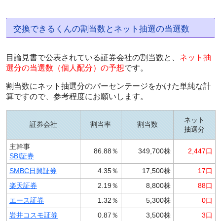
交換できるくんの割当数とネット抽選の当選数
目論見書で公表されている証券会社の割当数と、
ネット抽
選分の当選数（個人配分）の予想
です。
割当数にネット抽選分のパーセンテージをかけた単純な計
算ですので、参考程度にお願いします。
ネット
証券会社
割当率
割当数
抽選分
主幹事
86.88％
349,700株
2,447口
SBI証券
SMBC日興証券
4.35％
17,500株
17口
楽天証券
2.19％
8,800株
88口
エース証券
1.32％
5,300株
0口
岩井コスモ証券
0.87％
3,500株
3口