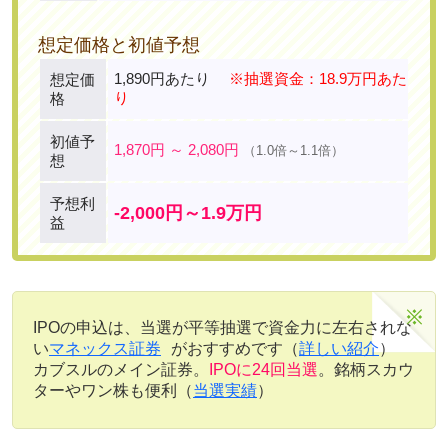
想定価格と初値予想
1,890円あたり
※抽選資金：18.9万円あた
想定価
り
格
初値予
1,870円 ～ 2,080円
（1.0倍～1.1倍）
想
予想利
-2,000円～1.9万円
益
IPOの申込は、当選が平等抽選で資金力に左右されな
い
マネックス証券
がおすすめです（
詳しい紹介
）
カブスルのメイン証券。
IPOに24回当選
。銘柄スカウ
ターやワン株も便利（
当選実績
）