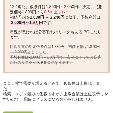
12.4追記。仮条件は1,890円～2,050円に決定。（想
定価格1,890円より
8.5％上ブレ↑
）
初値予想を
2,030円 ～ 2,240円
に修正。予想利益は
-2,000円～1.9万円
です。
市況が悪ければ公募割れのリスクもあるIPOになり
ます。
目論見書の想定仮条件は1,890円。初値予想は
1,870円
としました。
～ 2,080円
予想利益は
で、市況によっては公募
-2,000円～1.9万円
割れのリスクがあるIPOになります。
コロナ禍で需要が増えるとみて、仮条件は上振れしまし
た。
検索エンジン頼みの集客ですが、上場企業は上位表示しや
すいので、業績にプラスになるのかもしれません。