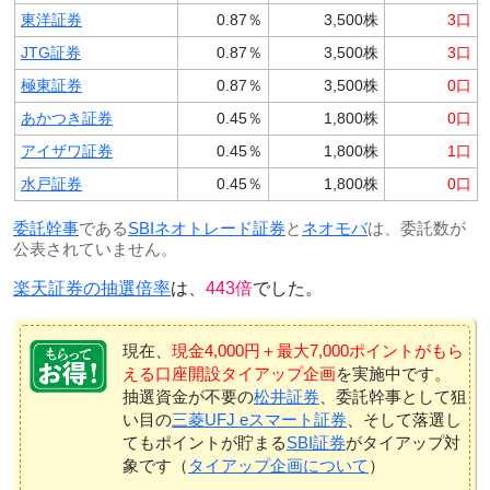
東洋証券
0.87％
3,500株
3口
JTG証券
0.87％
3,500株
3口
極東証券
0.87％
3,500株
0口
あかつき証券
0.45％
1,800株
0口
アイザワ証券
0.45％
1,800株
1口
水戸証券
0.45％
1,800株
0口
委託幹事
である
SBIネオトレード証券
と
ネオモバ
は、委託数が
公表されていません。
楽天証券の抽選倍率
は、
443倍
でした。
現在、
現金4,000円＋最大7,000ポイントがもら
える口座開設タイアップ企画
を実施中です。
抽選資金が不要の
松井証券
、委託幹事として狙
い目の
三菱UFJ eスマート証券
、そして落選し
てもポイントが貯まる
SBI証券
がタイアップ対
象です（
タイアップ企画について
）