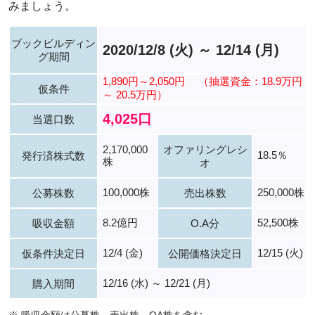
みましょう。
ブックビルディン
2020/12/8 (火) ～ 12/14 (月)
グ期間
1,890円～2,050円
（抽選資金：18.9万円
仮条件
～ 20.5万円）
4,025口
当選口数
2,170,000
オファリングレシ
18.5％
発行済株式数
株
オ
100,000株
250,000株
公募株数
売出株数
8.2億円
52,500株
吸収金額
O.A分
12/4 (金)
12/15 (火)
仮条件決定日
公開価格決定日
12/16 (水) ～ 12/21 (月)
購入期間