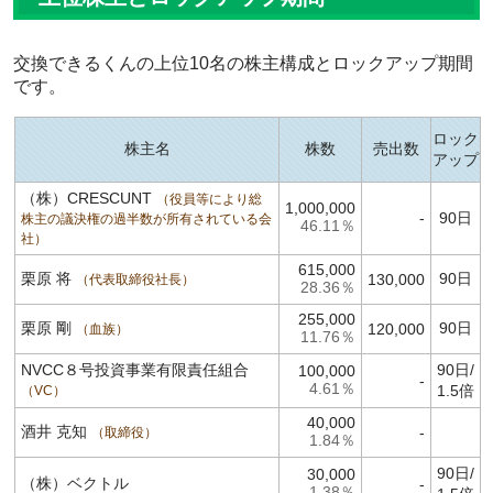
交換できるくんの上位10名の株主構成とロックアップ期間
です。
ロック
株主名
株数
売出数
アップ
（株）CRESCUNT
役員等により総
1,000,000
-
90日
株主の議決権の過半数が所有されている会
46.11％
社
615,000
栗原 将
90日
130,000
代表取締役社長
28.36％
255,000
栗原 剛
90日
120,000
血族
11.76％
NVCC８号投資事業有限責任組合
90日/
100,000
-
4.61％
1.5倍
VC
40,000
酒井 克知
-
取締役
1.84％
90日/
30,000
（株）ベクトル
-
1.38％