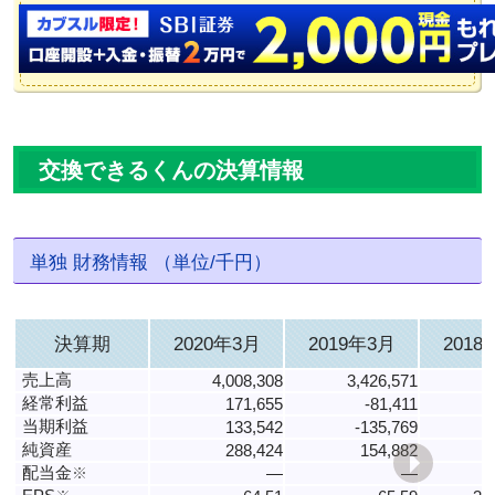
交換できるくんの決算情報
単独 財務情報 （単位/千円）
決算期
2020年3月
2019年3月
2018
売上高
4,008,308
3,426,571
3
経常利益
171,655
-81,411
当期利益
133,542
-135,769
純資産
288,424
154,882
配当金
※
―
―