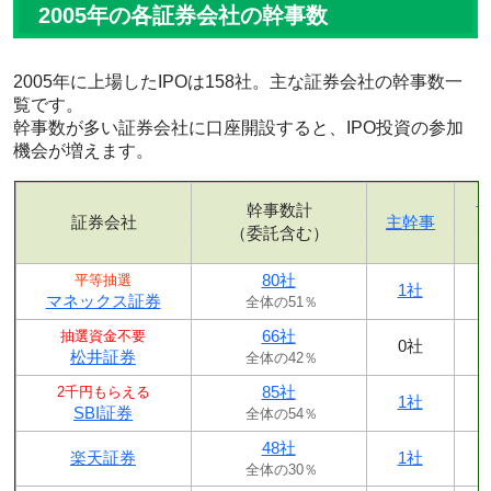
2005年の各証券会社の幹事数
2005年に上場したIPOは158社。主な証券会社の幹事数一
覧です。
幹事数が多い証券会社に口座開設すると、IPO投資の参加
機会が増えます。
幹事数計
証券会社
主幹事
（委託含む）
80社
平等抽選
1社
マネックス証券
全体の51％
66社
抽選資金不要
0社
松井証券
全体の42％
85社
2千円もらえる
1社
SBI証券
全体の54％
48社
楽天証券
1社
全体の30％