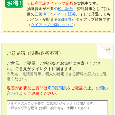
る口座開設タイアップ企画
を実施中です。
抽選資金が不要の
松井証券
、委託幹事として狙い
目の
三菱UFJ eスマート証券
、そして落選しても
ポイントが貯まる
SBI証券
がタイアップ対象です
（
タイアップ企画について
）
ご意見箱（投書/返答不可）
ご意見、ご要望、ご感想などお気軽にお寄せくださ
い。ご意見がダイレクトに届きます。
※氏名、電話番号等、個人の特定できる情報の記入はご遠
慮ください。
返答が必要なご質問は
IPO質問集
をご確認の上、
お問い
合わせ
よりご連絡ください。