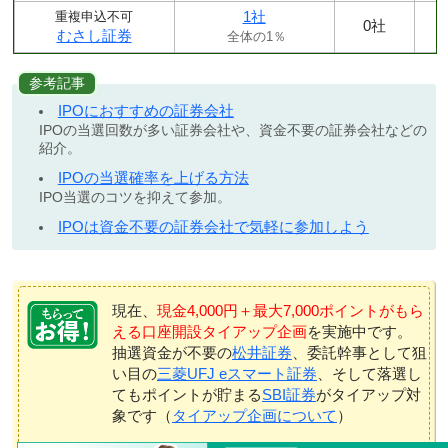
1社
重複申込不可
0社
むさし証券
全体の1％
参考記事
IPOにおすすめの証券会社
IPOの当選回数が多い証券会社や、資金不要の証券会社などの
紹介。
IPOの当選確率を上げる方法
IPO当選のコツを抑えて参加。
IPOは資金不要の証券会社で気軽に参加しよう
現在、
現金4,000円＋最大7,000ポイントがもら
える口座開設タイアップ企画
を実施中です。
抽選資金が不要の
松井証券
、委託幹事として狙
い目の
三菱UFJ eスマート証券
、そして落選し
てもポイントが貯まる
SBI証券
がタイアップ対
象です（
タイアップ企画について
）