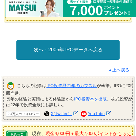
2005年 IPOデータへ戻る
▲上へ戻る
こちらの記事は
IPO投資歴21年のカブスル
が執筆。IPOに209
回当選。
長年の経験と実績による体験談から
IPO投資本を出版
。株式投資歴
は22年で投資全般にも詳しい。
X(Twitter）
YouTube
2.4万人のフォロワー
現在、
現金4,000円＋最大7,000ポイントがもらえ