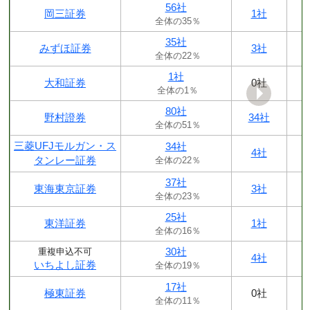
56社
岡三証券
1社
全体の35％
35社
みずほ証券
3社
全体の22％
1社
大和証券
0社
全体の1％
80社
野村證券
34社
全体の51％
三菱UFJモルガン・ス
34社
4社
タンレー証券
全体の22％
37社
東海東京証券
3社
全体の23％
25社
東洋証券
1社
全体の16％
30社
重複申込不可
4社
いちよし証券
全体の19％
17社
極東証券
0社
全体の11％