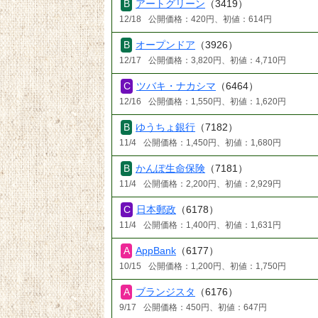
アートグリーン
（3419）
12/18
公開価格：420円、初値：614円
オープンドア
（3926）
12/17
公開価格：3,820円、初値：4,710円
ツバキ・ナカシマ
（6464）
12/16
公開価格：1,550円、初値：1,620円
ゆうちょ銀行
（7182）
11/4
公開価格：1,450円、初値：1,680円
かんぽ生命保険
（7181）
11/4
公開価格：2,200円、初値：2,929円
日本郵政
（6178）
11/4
公開価格：1,400円、初値：1,631円
AppBank
（6177）
10/15
公開価格：1,200円、初値：1,750円
ブランジスタ
（6176）
9/17
公開価格：450円、初値：647円