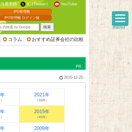
当選実績
X（Twitter）
YouTube
IPO管理帳
IPO管理帳 ログイン版
menu
コラム
おすすめ証券会社の比較
2015-12-25
2年
2021年
件）
（59件）
6年
2015年
件）
（45件）
0年
2009年