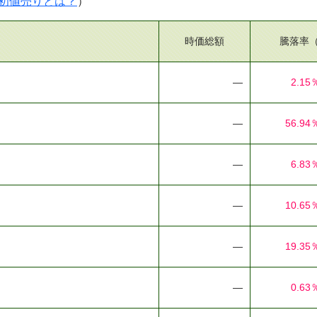
初値売りとは？
）
時価総額
騰落率
―
2.15
―
56.94
―
6.83
―
10.65
―
19.35
―
0.63