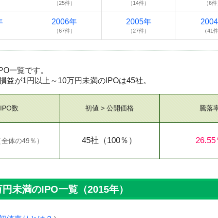
）
（25件）
（14件）
（6件
年
2006年
2005年
200
）
（67件）
（27件）
（41
IPO一覧です。
り損益が1円以上～10万円未満のIPOは45社。
IPO数
初値 > 公開価格
騰落
45社
（100％）
26.5
（
全体の49％
）
円未満のIPO一覧（2015年）