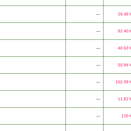
―
29.48
―
82.40
―
40.63
―
50.94
―
102.09
―
11.82
―
120