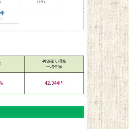
）
（7件）
4年
件）
初値売り損益
率
平均金額
5％
42,344円