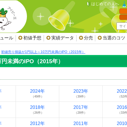
はじめての人へ
ジュール
初値予想
実績データ
分売
当選のコツ
初値売り損益が1円以上～10万円未満のIPO（2015年）
円未満のIPO（2015年）
年
2024年
2023年
202
）
（49件）
（39件）
（52
年
2018年
2017年
201
）
（26件）
（28件）
（33
年
2012年
2011年
201