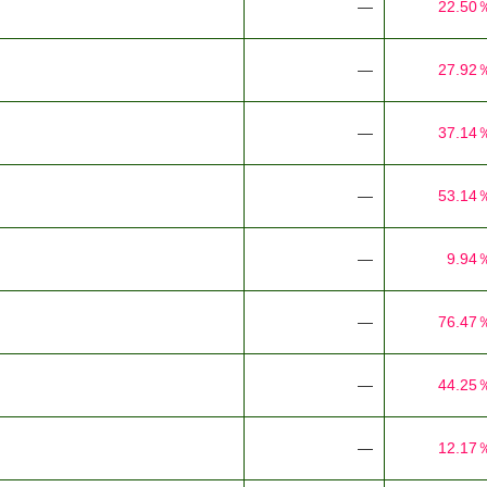
―
22.50
―
27.92
―
37.14
―
53.14
―
9.94
―
76.47
―
44.25
―
12.17