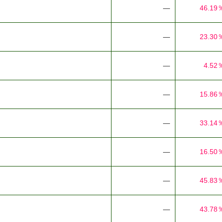
―
46.19
―
23.30
―
4.52
―
15.86
―
33.14
―
16.50
―
45.83
―
43.78