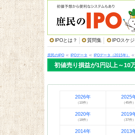
IPOとは？
質問集
IPOスケ
庶民のIPO
IPOデータ
IPOデータ（2015年）
初値売り損益が1円以上～10万
2026年
2025
（10件）
（45件
2020年
2019
（18件）
（37件
2014年
2013