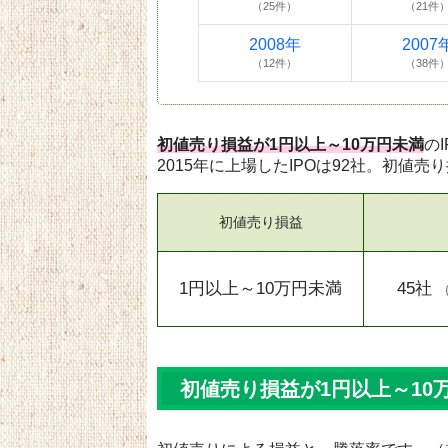
（25件）
（21件
2008年
2007
（12件）
（38件
初値売り損益が1円以上～10万円未満
の
2015年に上場したIPOは92社。初値売
初値売り損益
1円以上～10万円未満
45社
初値売り損益が1円以上～10万