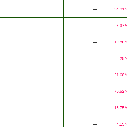
―
34.81
―
5.37
―
19.86
―
25
―
21.68
―
70.52
―
13.75
―
4.15