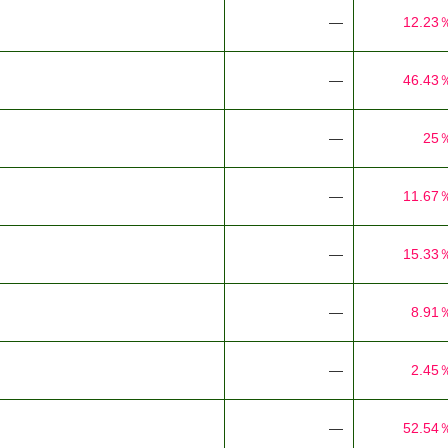
―
12.23
―
46.43
―
25
―
11.67
―
15.33
―
8.91
―
2.45
―
52.54