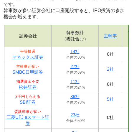
です。
幹事数が多い証券会社に口座開設すると、IPO投資の参加
機会が増えます。
幹事数計
証券会社
主幹事
（委託含む）
14社
平等抽選
0社
マネックス証券
全体の30％
27社
主幹事が多い
2社
SMBC日興証券
全体の59％
11社
抽選資金不要
0社
松井証券
全体の24％
36社
2千円もらえる
5社
SBI証券
全体の78％
委託幹事が多い
23社
三菱UFJ eスマート証
0社
全体の50％
券