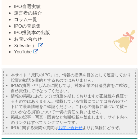
IPO当選実績
運営者の紹介
コラム一覧
IPOの問題集
IPO投資本の出版
お問い合わせ
X(Twitter）
YouTube
本サイト「庶民のIPO」は、情報の提供を目的として運営しており
投資の勧誘を目的とするものではありません。
IPOの抽選・申し込みに関しては、対象企業の目論見書をご確認し
自己責任にて行なってください。
情報の掲載にあたっては慎重を期しておりますが正確性を保証す
るものではありません。掲載している情報については各Webサイ
トにて最新情報をご確認ください。これらの情報に基づいて被っ
たいかなる損害について一切の責任を負いません。
掲載の記事・写真・図表など無断転載を禁止します。サイト内へ
のリンクはすべてリンクフリーです。
IPOに関する疑問や質問は
お問い合わせ
よりお気軽にどうぞ。