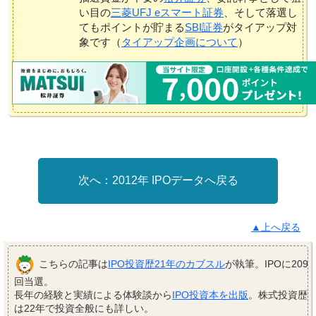
い目の
三菱UFJ eスマート証券
、そして落選し
てもポイントが貯まる
SBI証券
がタイアップ対
象です（
タイアップ企画について
）
2012年 IPOデータへ戻る
▲上へ戻る
こちらの記事は
IPO投資歴21年のカブスル
が執筆。IPOに209
回当選。
長年の経験と実績による体験談から
IPO投資本を出版
。株式投資歴
は22年で投資全般にも詳しい。