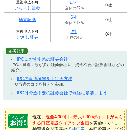
17社
重複申込不可
0社
いちよし証券
全体の37％
6社
極東証券
0社
全体の13％
2社
重複申込不可
0社
むさし証券
全体の4％
参考記事
IPOにおすすめの証券会社
IPOの当選回数が多い証券会社や、資金不要の証券会社などの
紹介。
IPOの当選確率を上げる方法
IPO当選のコツを抑えて参加。
IPOは資金不要の証券会社で気軽に参加しよう
現在、
現金4,000円＋最大7,000ポイントがもら
える口座開設タイアップ企画
を実施中です。
抽選資金が不要の
松井証券
、委託幹事として狙