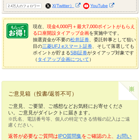
X(Twitter）
YouTube
2.4万人のフォロワー
現在、
現金4,000円＋最大7,000ポイントがもらえ
る口座開設タイアップ企画
を実施中です。
抽選資金が不要の
松井証券
、委託幹事として狙い
目の
三菱UFJ eスマート証券
、そして落選しても
ポイントが貯まる
SBI証券
がタイアップ対象です
（
タイアップ企画について
）
ご意見箱（投書/返答不可）
ご意見、ご要望、ご感想などお気軽にお寄せくださ
い。ご意見がダイレクトに届きます。
※氏名、電話番号等、個人の特定できる情報の記入はご遠
慮ください。
返答が必要なご質問は
IPO質問集
をご確認の上、
お問い