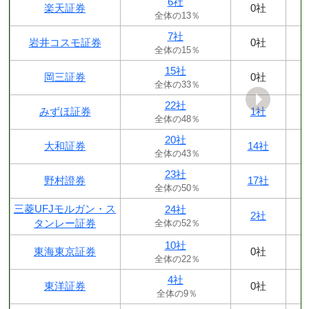
6社
楽天証券
0社
全体の13％
7社
岩井コスモ証券
0社
全体の15％
15社
岡三証券
0社
全体の33％
22社
みずほ証券
1社
全体の48％
20社
大和証券
14社
全体の43％
23社
野村證券
17社
全体の50％
三菱UFJモルガン・ス
24社
2社
タンレー証券
全体の52％
10社
東海東京証券
0社
全体の22％
4社
東洋証券
0社
全体の9％