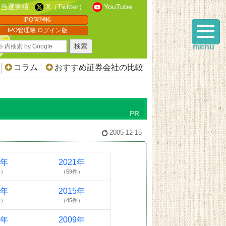
当選実績
X（Twitter）
YouTube
IPO管理帳
IPO管理帳 ログイン版
menu
コラム
おすすめ証券会社の比較
2005-12-15
2年
2021年
件）
（59件）
6年
2015年
件）
（45件）
0年
2009年