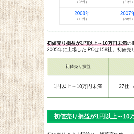
（25件）
（21件
2008年
2007
（12件）
（38件
初値売り損益が1円以上～10万円未満
の
2005年に上場したIPOは158社。初値
初値売り損益
1円以上～10万円未満
27社
初値売り損益が1円以上～10万