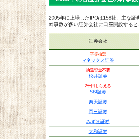
2005年に上場したIPOは158社。主
幹事数が多い証券会社に口座開設すると
証券会社
平等抽選
マネックス証券
抽選資金不要
松井証券
2千円もらえる
SBI証券
楽天証券
岡三証券
みずほ証券
大和証券