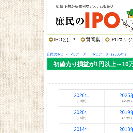
IPOとは？
質問集
IPOスケ
庶民のIPO
IPOデータ
IPOデータ（2005年）
初値売り損益が1円以上～10万
2026年
2025
（10件）
（45件
2020年
2019
（18件）
（37件
2014年
2013