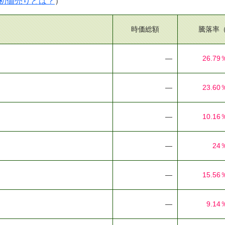
初値売りとは？
）
時価総額
騰落率
―
26.79
―
23.60
―
10.16
―
24
―
15.56
―
9.14