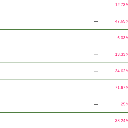
―
12.73
―
47.65
―
6.03
―
13.33
―
34.62
―
71.67
―
25
―
38.24