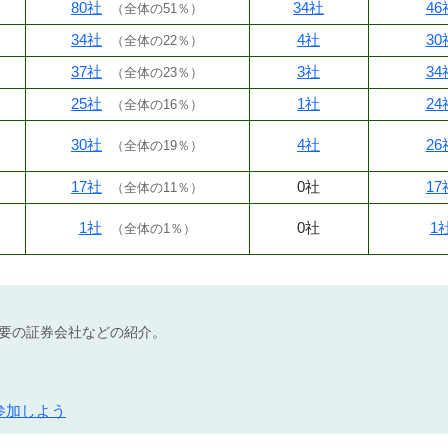
80社
34社
46
（
全体の51％
）
34社
4社
30
（
全体の22％
）
37社
3社
34
（
全体の23％
）
25社
1社
24
（
全体の16％
）
30社
4社
26
（
全体の19％
）
17社
0社
17
（
全体の11％
）
1社
0社
1
（
全体の1％
）
不要の証券会社などの紹介。
参加しよう