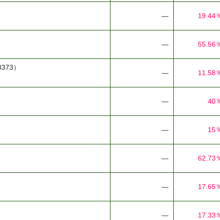
―
19.44
―
55.56
3373）
―
11.58
―
40
―
15
―
62.73
―
17.65
―
17.33