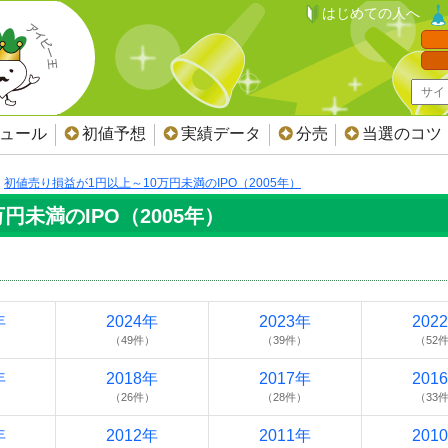
はじめての人へ
ジュール
初値予想
実績データ
分売
当選のコツ
初値売り損益が1円以上～10万円未満のIPO（2005年）
円未満のIPO（2005年）
年
2024年
2023年
202
）
（49件）
（39件）
（52
年
2018年
2017年
201
）
（26件）
（28件）
（33
年
2012年
2011年
201