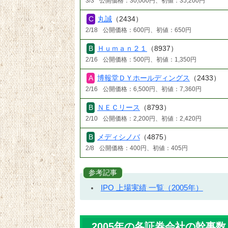
3/3
公開価格：30,000円、初値：35,200円
丸誠
（2434）
2/18
公開価格：600円、初値：650円
Ｈｕｍａｎ２１
（8937）
2/16
公開価格：500円、初値：1,350円
博報堂ＤＹホールディングス
（2433）
2/16
公開価格：6,500円、初値：7,360円
ＮＥＣリース
（8793）
2/10
公開価格：2,200円、初値：2,420円
メディシノバ
（4875）
2/8
公開価格：400円、初値：405円
参考記事
IPO 上場実績 一覧（2005年）
2005年の各証券会社の幹事数