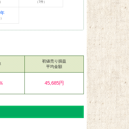
）
（7件）
4年
件）
初値売り損益
率
平均金額
4％
45,685円