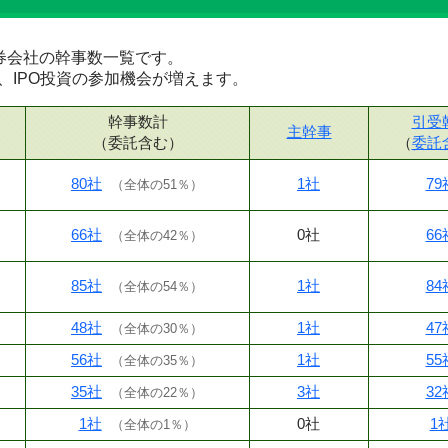
な証券会社の幹事数一覧です。
、IPO投資の参加機会が増えます。
幹事数計
引受
主幹事
（委託含む）
（
委託
80社
1社
79
（
全体の51％
）
66社
0社
66
（
全体の42％
）
85社
1社
84
（
全体の54％
）
48社
1社
47
（
全体の30％
）
56社
1社
55
（
全体の35％
）
35社
3社
32
（
全体の22％
）
1社
0社
1
（
全体の1％
）