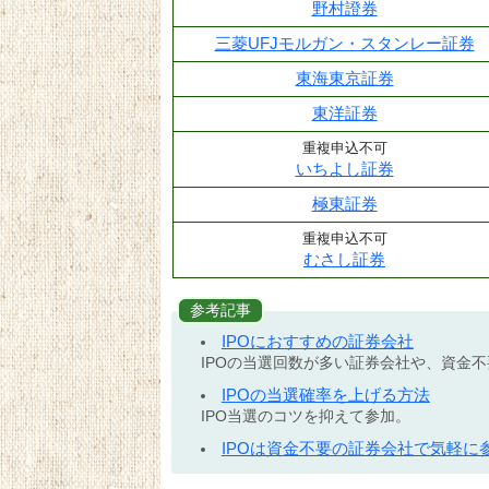
野村證券
三菱UFJモルガン・スタンレー証券
東海東京証券
東洋証券
重複申込不可
いちよし証券
極東証券
重複申込不可
むさし証券
参考記事
IPOにおすすめの証券会社
IPOの当選回数が多い証券会社や、資金
IPOの当選確率を上げる方法
IPO当選のコツを抑えて参加。
IPOは資金不要の証券会社で気軽に