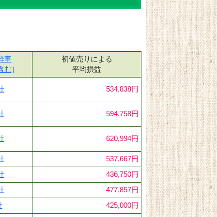
幹事
初値売りによる
含む
）
平均損益
社
534,838円
社
594,758円
社
620,994円
社
537,667円
社
436,750円
社
477,857円
社
425,000円