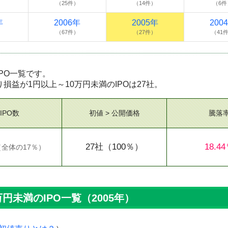
）
（25件）
（14件）
（6件
年
2006年
2005年
200
）
（67件）
（27件）
（41
IPO一覧です。
売り損益が1円以上～10万円未満のIPOは27社。
IPO数
初値 > 公開価格
騰落
27社
（100％）
18.4
（
全体の17％
）
円未満のIPO一覧（2005年）