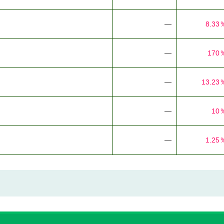
―
8.33
―
170
―
13.23
―
10
―
1.25