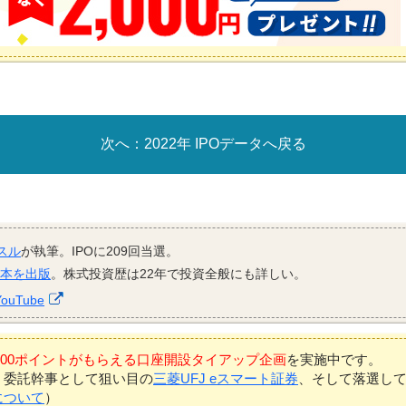
2022年 IPOデータへ戻る
スル
が執筆。IPOに209回当選。
資本を出版
。株式投資歴は22年で投資全般にも詳しい。
YouTube
7,000ポイントがもらえる口座開設タイアップ企画
を実施中です。
、委託幹事として狙い目の
三菱UFJ eスマート証券
、そして落選し
について
）