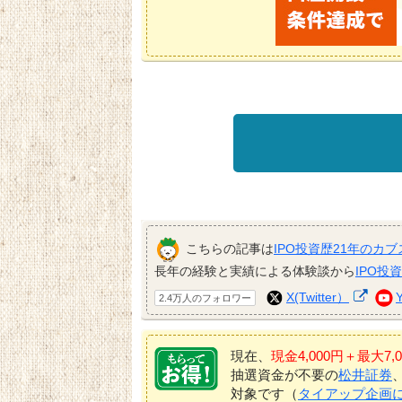
こちらの記事は
IPO投資歴21年のカブ
長年の経験と実績による体験談から
IPO投
X(Twitter）
2.4万人のフォロワー
現在、
現金4,000円＋最大
抽選資金が不要の
松井証券
対象です（
タイアップ企画