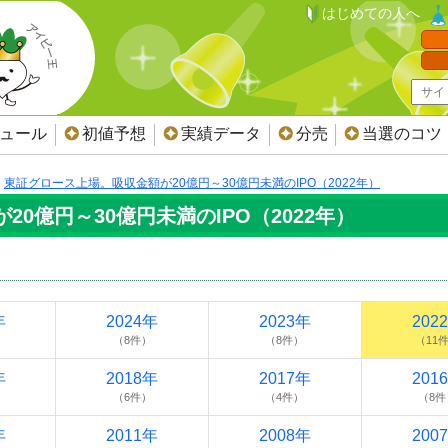
はじめての人へ
ジュール
初値予想
実績データ
分売
当選のコツ
東証グロース上場。吸収金額が20億円～30億円未満のIPO（2022年）
0億円～30億円未満のIPO（2022年）
年
2024年
2023年
202
（8件）
（8件）
（11
年
2018年
2017年
201
（6件）
（4件）
（8件
年
2011年
2008年
200