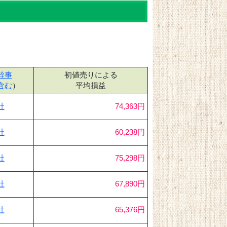
幹事
初値売りによる
含む
）
平均損益
社
74,363円
社
60,238円
社
75,298円
社
67,890円
社
65,376円