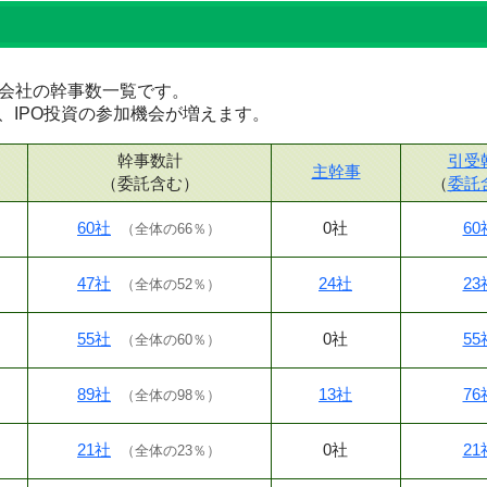
証券会社の幹事数一覧です。
、IPO投資の参加機会が増えます。
幹事数計
引受
主幹事
（委託含む）
（
委託
60社
0社
60
（
全体の66％
）
47社
24社
23
（
全体の52％
）
55社
0社
55
（
全体の60％
）
89社
13社
76
（
全体の98％
）
21社
0社
21
（
全体の23％
）