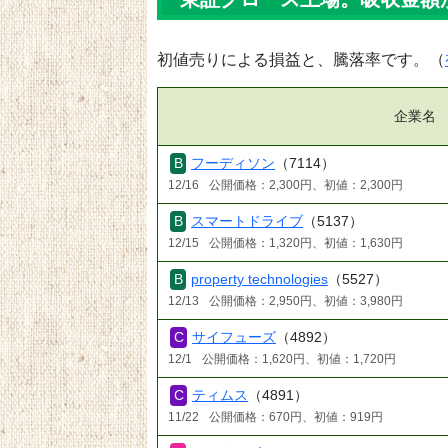
初値売りによる損益と、騰落率です。（
企業名
フーディソン
（7114）
12/16
公開価格：2,300円、初値：2,300円
スマートドライブ
（5137）
12/15
公開価格：1,320円、初値：1,630円
property technologies
（5527）
12/13
公開価格：2,950円、初値：3,980円
サイフューズ
（4892）
12/1
公開価格：1,620円、初値：1,720円
ティムス
（4891）
11/22
公開価格：670円、初値：919円