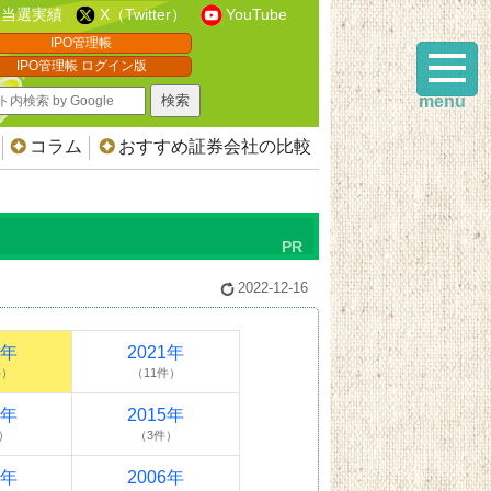
当選実績
X（Twitter）
YouTube
IPO管理帳
IPO管理帳 ログイン版
menu
コラム
おすすめ証券会社の比較
2022-12-16
2年
2021年
件）
（11件）
6年
2015年
）
（3件）
7年
2006年