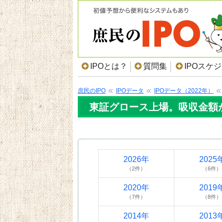
IPOとは？
質問集
IPOスケ
庶民のIPO
IPOデータ
IPOデータ（2022年）
東証グロース上場。吸収金額が2
2026年
2025
（2件）
（6件）
2020年
2019
（7件）
（8件）
2014年
2013