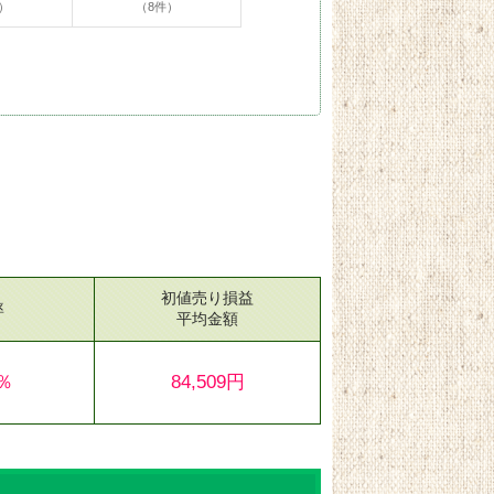
）
（8件）
初値売り損益
率
平均金額
5％
84,509円