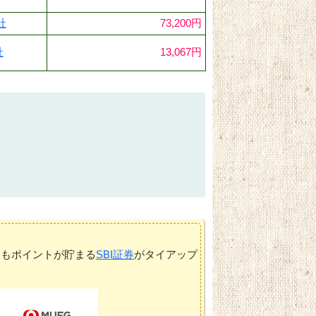
社
73,200円
社
13,067円
てもポイントが貯まる
SBI証券
がタイアップ