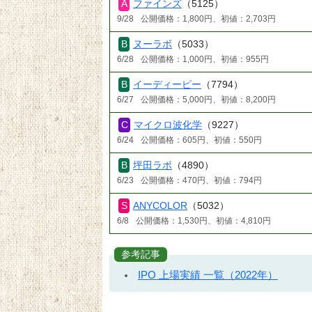
ファインズ
（5125）
9/28
公開価格：1,800円、初値：2,703円
ヌーラボ
（5033）
6/28
公開価格：1,000円、初値：955円
イーディーピー
（7794）
6/27
公開価格：5,000円、初値：8,200円
マイクロ波化学
（9227）
6/24
公開価格：605円、初値：550円
坪田ラボ
（4890）
6/23
公開価格：470円、初値：794円
ANYCOLOR
（5032）
6/8
公開価格：1,530円、初値：4,810円
参考記事
IPO 上場実績 一覧（2022年）