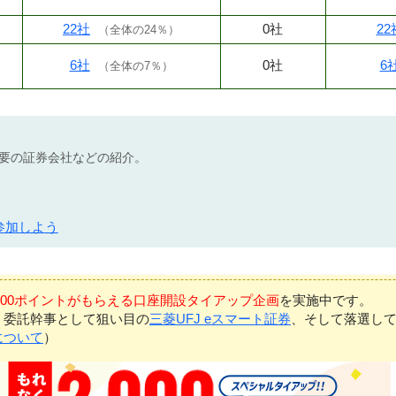
22社
0社
22
（
全体の24％
）
6社
0社
6
（
全体の7％
）
不要の証券会社などの紹介。
参加しよう
7,000ポイントがもらえる口座開設タイアップ企画
を実施中です。
、委託幹事として狙い目の
三菱UFJ eスマート証券
、そして落選し
について
）