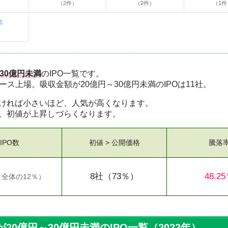
（2件）
（2件）
（1件
年
30億円未満
のIPO一覧です。
ロース上場。吸収金額が20億円～30億円未満のIPOは11社。
ければ小さいほど、人気が高くなります。
、初値が上昇しづらくなります。
IPO数
初値 > 公開価格
騰落
8社
（73％）
48.2
（
全体の12％
）
0億円～30億円未満のIPO一覧（2022年）