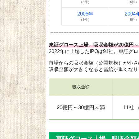
（3件）
（6件）
2005年
2004
（3件）
（8件）
東証グロース上場。吸収金額が20億円～
2022年に上場したIPOは91社。東証グ
市場からの吸収金額（公開規模）が小さ
吸収金額が大きくなると需給が重くなり
吸収金額
20億円～30億円未満
11社
東証グロース上場。吸収金額が2