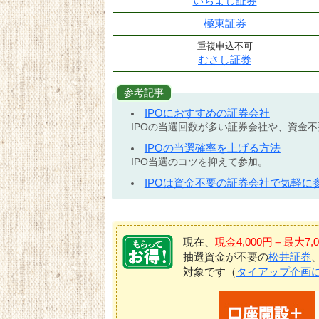
いちよし証券
極東証券
重複申込不可
むさし証券
参考記事
IPOにおすすめの証券会社
IPOの当選回数が多い証券会社や、資金
IPOの当選確率を上げる方法
IPO当選のコツを抑えて参加。
IPOは資金不要の証券会社で気軽に
現在、
現金4,000円＋最大
抽選資金が不要の
松井証券
対象です（
タイアップ企画