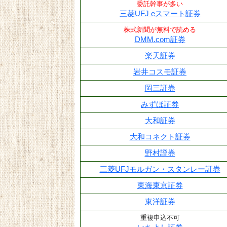
委託幹事が多い
三菱UFJ eスマート証券
株式新聞が無料で読める
DMM.com証券
楽天証券
岩井コスモ証券
岡三証券
みずほ証券
大和証券
大和コネクト証券
野村證券
三菱UFJモルガン・スタンレー証券
東海東京証券
東洋証券
重複申込不可