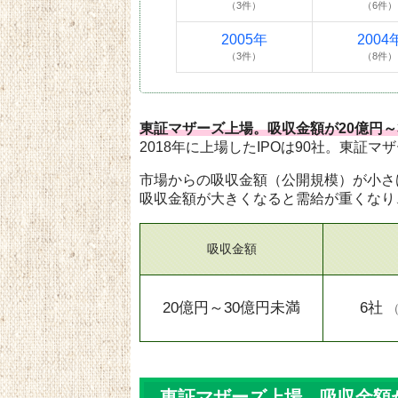
（3件）
（6件）
2005年
2004
（3件）
（8件）
東証マザーズ上場。吸収金額が20億円～
2018年に上場したIPOは90社。東証マ
市場からの吸収金額（公開規模）が小さ
吸収金額が大きくなると需給が重くなり
吸収金額
20億円～30億円未満
6社
東証マザーズ上場。吸収金額が2