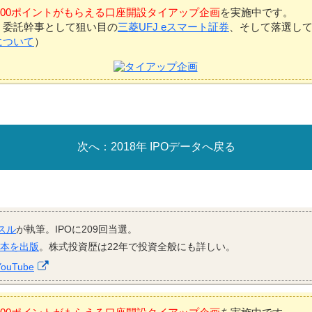
7,000ポイントがもらえる口座開設タイアップ企画
を実施中です。
、委託幹事として狙い目の
三菱UFJ eスマート証券
、そして落選し
について
）
2018年 IPOデータへ戻る
スル
が執筆。IPOに209回当選。
資本を出版
。株式投資歴は22年で投資全般にも詳しい。
YouTube