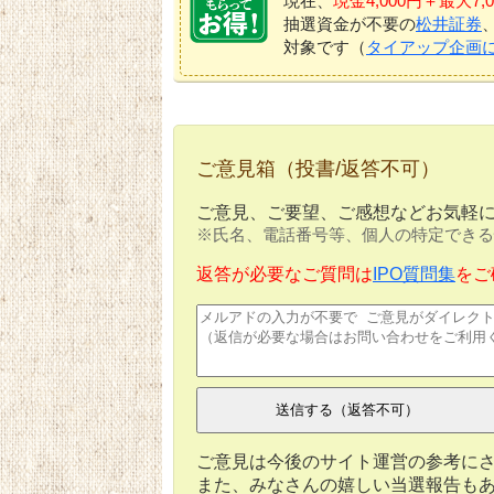
現在、
現金4,000円＋最大
抽選資金が不要の
松井証券
対象です（
タイアップ企画
ご意見箱（投書/返答不可）
ご意見、ご要望、ご感想などお気軽
※氏名、電話番号等、個人の特定できる
返答が必要なご質問は
IPO質問集
をご
ご意見は今後のサイト運営の参考に
また、みなさんの嬉しい当選報告も