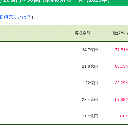
初値売りとは？
）
吸収金額
騰落率
24.7億円
77.51
21.8億円
56.03
22億円
32.09
22.4億円
57.89
21.4億円
300