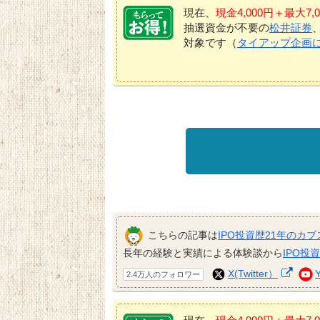
現在、
現金4,000円＋最大
抽選資金が不要の
松井証券
対象です（
タイアップ企画
こちらの記事は
IPO投資歴21年のカブ
長年の経験と実績による体験談から
IPO投
X(Twitter）
2.4万人のフォロワー