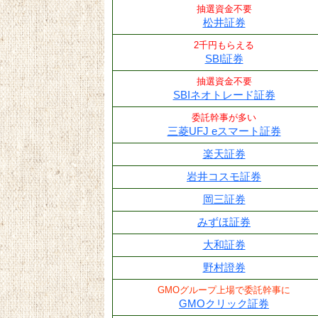
抽選資金不要
松井証券
2千円もらえる
SBI証券
抽選資金不要
SBIネオトレード証券
委託幹事が多い
三菱UFJ eスマート証券
楽天証券
岩井コスモ証券
岡三証券
みずほ証券
大和証券
野村證券
GMOグループ上場で委託幹事に
GMOクリック証券