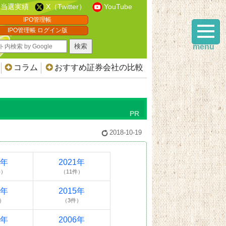
当選実績
X（Twitter）
YouTube
IPO管理帳
IPO管理帳 ログイン版
menu
コラム
おすすめ証券会社の比較
2018-10-19
2年
2021年
件）
（11件）
6年
2015年
）
（3件）
7年
2006年