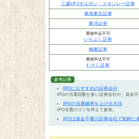
三菱UFJモルガン・スタンレー証券
東海東京証券
東洋証券
重複申込不可
いちよし証券
極東証券
重複申込不可
むさし証券
参考記事
IPOにおすすめの証券会社
IPOの当選回数が多い証券会社や、資金
IPOの当選確率を上げる方法
IPO当選のコツを抑えて参加。
IPOは資金不要の証券会社で気軽に