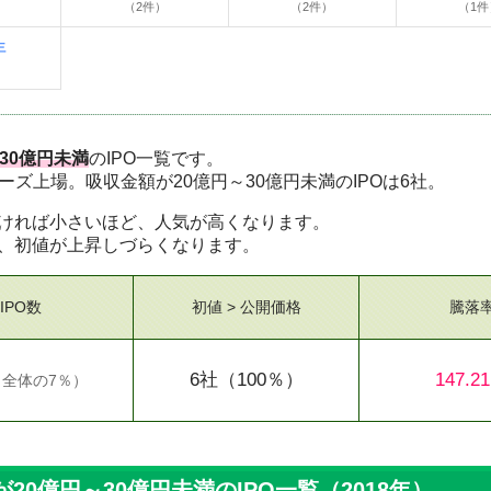
（2件）
（2件）
（1件
年
30億円未満
のIPO一覧です。
ザーズ上場。吸収金額が20億円～30億円未満のIPOは6社。
ければ小さいほど、人気が高くなります。
、初値が上昇しづらくなります。
IPO数
初値 > 公開価格
騰落
6社
（100％）
147.2
（
全体の7％
）
0億円～30億円未満のIPO一覧（2018年）