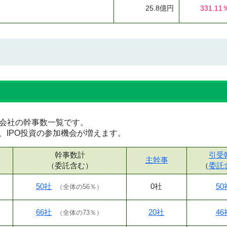
25.8億円
331.11
証券会社の幹事数一覧です。
、IPO投資の参加機会が増えます。
幹事数計
引受
主幹事
（委託含む）
（
委託
50社
0社
50
（
全体の56％
）
66社
20社
46
（
全体の73％
）