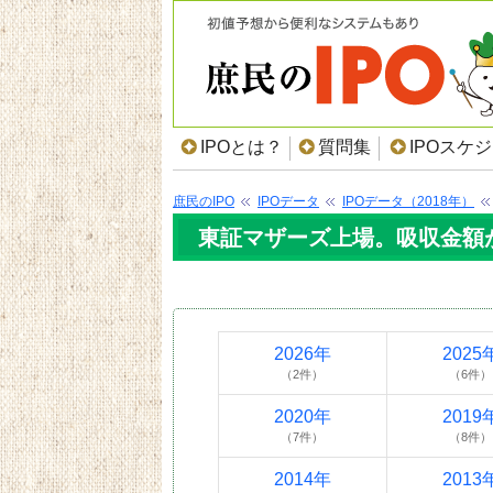
IPOとは？
質問集
IPOスケ
庶民のIPO
IPOデータ
IPOデータ（2018年）
東証マザーズ上場。吸収金額が2
2026年
2025
（2件）
（6件）
2020年
2019
（7件）
（8件）
2014年
2013