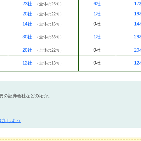
23社
6社
17
（
全体の26％
）
20社
1社
19
（
全体の22％
）
14社
0社
14
（
全体の16％
）
30社
1社
29
（
全体の33％
）
20社
0社
20
（
全体の22％
）
12社
0社
12
（
全体の13％
）
不要の証券会社などの紹介。
参加しよう