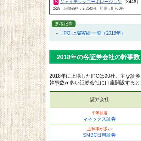
ジェイテックコーポレーション
（3446）
2/28
公開価格：2,250円、初値：9,700円
参考記事
IPO 上場実績 一覧（2018年）
2018年の各証券会社の幹事数
2018年に上場したIPOは90社。主な
幹事数が多い証券会社に口座開設すると
証券会社
平等抽選
マネックス証券
主幹事が多い
SMBC日興証券