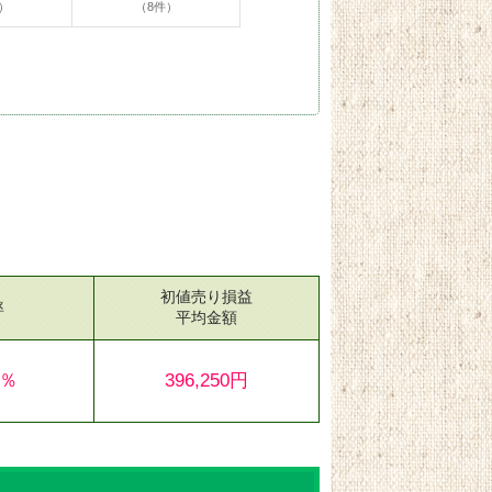
）
（8件）
初値売り損益
率
平均金額
1％
396,250円