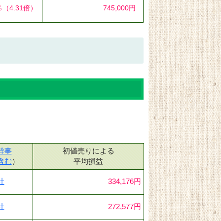
％
（4.31倍）
745,000円
幹事
初値売りによる
含む
）
平均損益
社
334,176円
社
272,577円