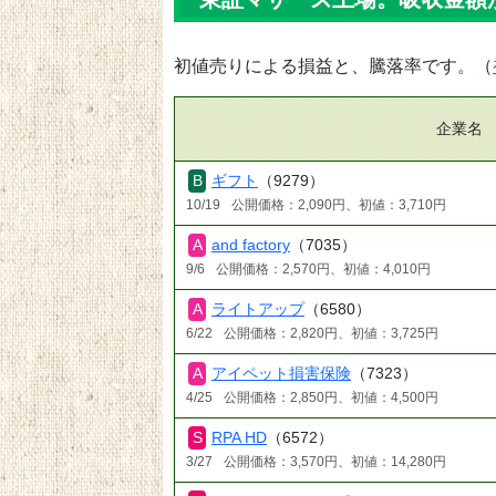
初値売りによる損益と、騰落率です。（
企業名
ギフト
（9279）
10/19
公開価格：2,090円、初値：3,710円
and factory
（7035）
9/6
公開価格：2,570円、初値：4,010円
ライトアップ
（6580）
6/22
公開価格：2,820円、初値：3,725円
アイペット損害保険
（7323）
4/25
公開価格：2,850円、初値：4,500円
RPA HD
（6572）
3/27
公開価格：3,570円、初値：14,280円