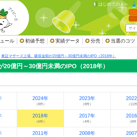
はじめての人へ
ジュール
初値予想
実績データ
分売
当選のコツ
東証マザーズ上場。吸収金額が20億円～30億円未満のIPO（2018年）
0億円～30億円未満のIPO（2018年）
年
2024年
2023年
202
（8件）
（8件）
（11
年
2018年
2017年
201
（6件）
（4件）
（8件
年
2011年
2008年
200