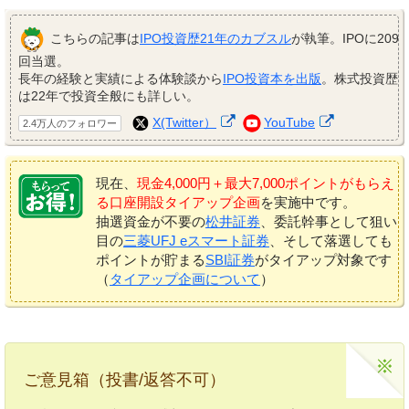
こちらの記事は
IPO投資歴21年のカブスル
が執筆。IPOに209
回当選。
長年の経験と実績による体験談から
IPO投資本を出版
。株式投資歴
は22年で投資全般にも詳しい。
X(Twitter）
YouTube
2.4万人のフォロワー
現在、
現金4,000円＋最大7,000ポイントがもらえ
る口座開設タイアップ企画
を実施中です。
抽選資金が不要の
松井証券
、委託幹事として狙い
目の
三菱UFJ eスマート証券
、そして落選しても
ポイントが貯まる
SBI証券
がタイアップ対象です
（
タイアップ企画について
）
ご意見箱（投書/返答不可）