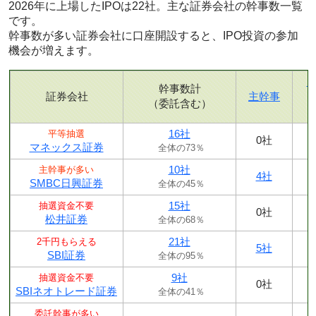
2026年に上場したIPOは22社。主な証券会社の幹事数一覧
です。
幹事数が多い証券会社に口座開設すると、IPO投資の参加
機会が増えます。
幹事数計
証券会社
主幹事
（委託含む）
16社
平等抽選
0社
マネックス証券
全体の73％
10社
主幹事が多い
4社
SMBC日興証券
全体の45％
15社
抽選資金不要
0社
松井証券
全体の68％
21社
2千円もらえる
5社
SBI証券
全体の95％
9社
抽選資金不要
0社
SBIネオトレード証券
全体の41％
委託幹事が多い