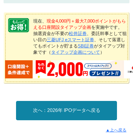
現在、
現金4,000円＋最大7,000ポイントがもら
える口座開設タイアップ企画
を実施中です。
抽選資金が不要の
松井証券
、委託幹事として狙
い目の
三菱UFJ eスマート証券
、そして落選し
てもポイントが貯まる
SBI証券
がタイアップ対
象です（
タイアップ企画について
）
2026年 IPOデータへ戻る
▲上へ戻る