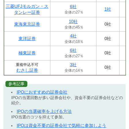
三菱UFJモルガン・ス
6社
1社
タンレー証券
全体の27％
10社
東海東京証券
0社
全体の45％
4社
東洋証券
0社
全体の18％
6社
極東証券
0社
全体の27％
3社
重複申込不可
0社
むさし証券
全体の14％
参考記事
IPOにおすすめの証券会社
IPOの当選回数が多い証券会社や、資金不要の証券会社などの
紹介。
IPOの当選確率を上げる方法
IPO当選のコツを抑えて参加。
IPOは資金不要の証券会社で気軽に参加しよう