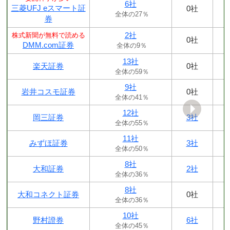
6社
三菱UFJ eスマート証
0社
全体の27％
券
2社
株式新聞が無料で読める
0社
DMM.com証券
全体の9％
13社
楽天証券
0社
全体の59％
9社
岩井コスモ証券
0社
全体の41％
12社
岡三証券
3社
全体の55％
11社
みずほ証券
3社
全体の50％
8社
大和証券
2社
全体の36％
8社
大和コネクト証券
0社
全体の36％
10社
野村證券
6社
全体の45％