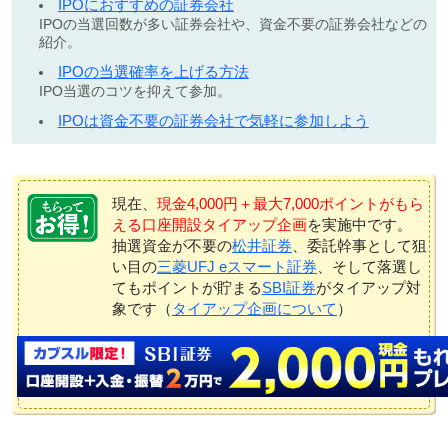
IPOにおすすめの証券会社
IPOの当選回数が多い証券会社や、資金不要の証券会社などの
紹介。
IPOの当選確率を上げる方法
IPO当選のコツを抑えて参加。
IPOは資金不要の証券会社で気軽に参加しよう
現在、
現金4,000円＋最大7,000ポイントがもら
える口座開設タイアップ企画
を実施中です。
抽選資金が不要の
松井証券
、委託幹事として狙
い目の
三菱UFJ eスマート証券
、そして落選し
てもポイントが貯まる
SBI証券
がタイアップ対
象です（
タイアップ企画について
）