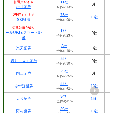
11社
抽選資金不要
0社
松井証券
全体の13％
75社
2千円もらえる
13社
SBI証券
全体の90％
委託幹事が多い
19社
三菱UFJ eスマート証
0社
全体の23％
券
8社
楽天証券
0社
全体の10％
25社
岩井コスモ証券
0社
全体の30％
29社
岡三証券
0社
全体の35％
52社
みずほ証券
18社
全体の63％
34社
大和証券
15社
全体の41％
30社
野村證券
18社