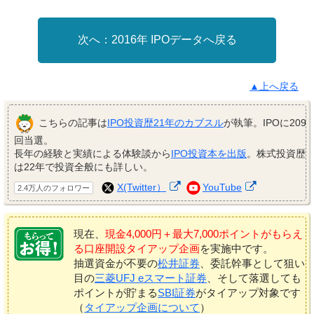
2016年 IPOデータへ戻る
▲上へ戻る
こちらの記事は
IPO投資歴21年のカブスル
が執筆。IPOに209
回当選。
長年の経験と実績による体験談から
IPO投資本を出版
。株式投資歴
は22年で投資全般にも詳しい。
X(Twitter）
YouTube
2.4万人のフォロワー
現在、
現金4,000円＋最大7,000ポイントがもらえ
る口座開設タイアップ企画
を実施中です。
抽選資金が不要の
松井証券
、委託幹事として狙い
目の
三菱UFJ eスマート証券
、そして落選しても
ポイントが貯まる
SBI証券
がタイアップ対象です
（
タイアップ企画について
）