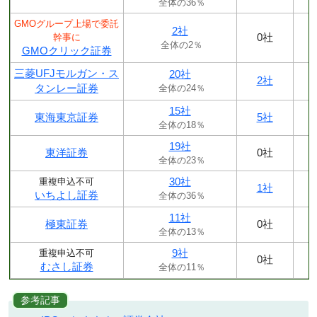
全体の36％
GMOグループ上場で委託
2社
0社
幹事に
全体の2％
GMOクリック証券
三菱UFJモルガン・ス
20社
2社
タンレー証券
全体の24％
15社
東海東京証券
5社
全体の18％
19社
東洋証券
0社
全体の23％
30社
重複申込不可
1社
いちよし証券
全体の36％
11社
極東証券
0社
全体の13％
9社
重複申込不可
0社
むさし証券
全体の11％
参考記事