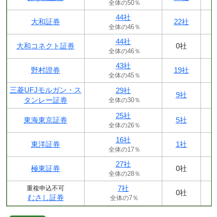
全体の50％
44社
大和証券
22社
全体の46％
44社
大和コネクト証券
0社
全体の46％
43社
野村證券
19社
全体の45％
三菱UFJモルガン・ス
29社
9社
タンレー証券
全体の30％
25社
東海東京証券
5社
全体の26％
16社
東洋証券
1社
全体の17％
27社
極東証券
0社
全体の28％
7社
重複申込不可
0社
むさし証券
全体の7％