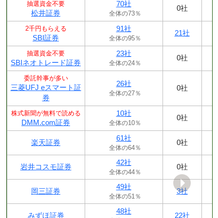
70社
抽選資金不要
0社
松井証券
全体の73％
91社
2千円もらえる
21社
SBI証券
全体の95％
23社
抽選資金不要
0社
SBIネオトレード証券
全体の24％
委託幹事が多い
26社
三菱UFJ eスマート証
0社
全体の27％
券
10社
株式新聞が無料で読める
0社
DMM.com証券
全体の10％
61社
楽天証券
0社
全体の64％
42社
岩井コスモ証券
0社
全体の44％
49社
岡三証券
3社
全体の51％
48社
みずほ証券
22社