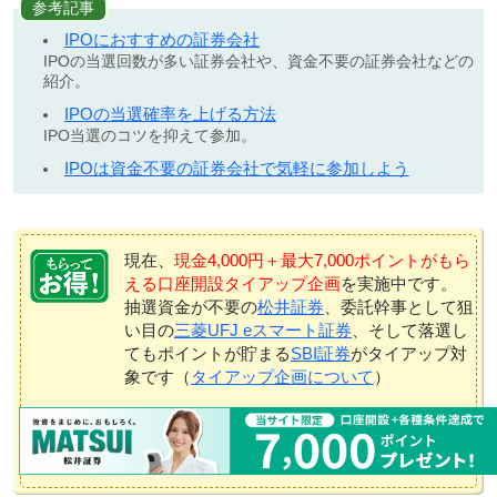
参考記事
IPOにおすすめの証券会社
IPOの当選回数が多い証券会社や、資金不要の証券会社などの
紹介。
IPOの当選確率を上げる方法
IPO当選のコツを抑えて参加。
IPOは資金不要の証券会社で気軽に参加しよう
現在、
現金4,000円＋最大7,000ポイントがもら
える口座開設タイアップ企画
を実施中です。
抽選資金が不要の
松井証券
、委託幹事として狙
い目の
三菱UFJ eスマート証券
、そして落選し
てもポイントが貯まる
SBI証券
がタイアップ対
象です（
タイアップ企画について
）