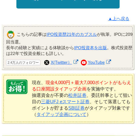
▲上へ戻る
こちらの記事は
IPO投資歴21年のカブスル
が執筆。IPOに209
回当選。
長年の経験と実績による体験談から
IPO投資本を出版
。株式投資歴
は22年で投資全般にも詳しい。
X(Twitter）
YouTube
2.4万人のフォロワー
現在、
現金4,000円＋最大7,000ポイントがもらえ
る口座開設タイアップ企画
を実施中です。
抽選資金が不要の
松井証券
、委託幹事として狙い
目の
三菱UFJ eスマート証券
、そして落選しても
ポイントが貯まる
SBI証券
がタイアップ対象です
（
タイアップ企画について
）