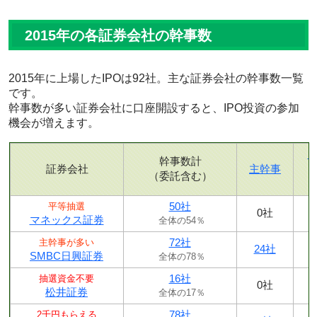
2015年の各証券会社の幹事数
2015年に上場したIPOは92社。主な証券会社の幹事数一覧
です。
幹事数が多い証券会社に口座開設すると、IPO投資の参加
機会が増えます。
幹事数計
証券会社
主幹事
（委託含む）
50社
平等抽選
0社
マネックス証券
全体の54％
72社
主幹事が多い
24社
SMBC日興証券
全体の78％
16社
抽選資金不要
0社
松井証券
全体の17％
78社
2千円もらえる