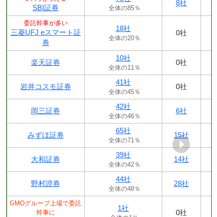
8社
SBI証券
全体の85％
委託幹事が多い
18社
三菱UFJ eスマート証
0社
全体の20％
券
10社
楽天証券
0社
全体の11％
41社
岩井コスモ証券
0社
全体の45％
42社
岡三証券
6社
全体の46％
65社
みずほ証券
15社
全体の71％
39社
大和証券
14社
全体の42％
44社
野村證券
28社
全体の48％
GMOグループ上場で委託
1社
0社
幹事に