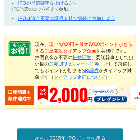
IPOの当選確率を上げる方法
IPO当選のコツを抑えて参加。
IPOは資金不要の証券会社で気軽に参加しよう
現在、
現金4,000円＋最大7,000ポイントがもら
える口座開設タイアップ企画
を実施中です。
抽選資金が不要の
松井証券
、委託幹事として狙
い目の
三菱UFJ eスマート証券
、そして落選し
てもポイントが貯まる
SBI証券
がタイアップ対
象です（
タイアップ企画について
）
2015年 IPOデータへ戻る