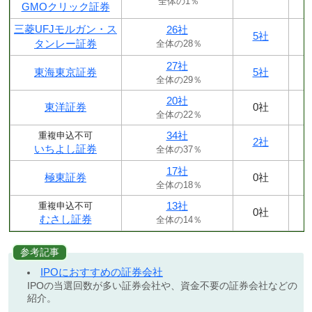
全体の1％
GMOクリック証券
三菱UFJモルガン・ス
26社
5社
タンレー証券
全体の28％
27社
東海東京証券
5社
全体の29％
20社
東洋証券
0社
全体の22％
34社
重複申込不可
2社
いちよし証券
全体の37％
17社
極東証券
0社
全体の18％
13社
重複申込不可
0社
むさし証券
全体の14％
参考記事
IPOにおすすめの証券会社
IPOの当選回数が多い証券会社や、資金不要の証券会社などの
紹介。