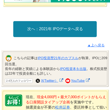
2021年 IPOデータへ戻る
▲上へ戻る
こちらの記事は
IPO投資歴21年のカブスル
が執筆。IPOに209
回当選。
長年の経験と実績による体験談から
IPO投資本を出版
。株式投資歴
は22年で投資全般にも詳しい。
X(Twitter）
YouTube
2.4万人のフォロワー
現在、
現金4,000円＋最大7,000ポイントがもらえ
る口座開設タイアップ企画
を実施中です。
抽選資金が不要の
松井証券
、委託幹事として狙い