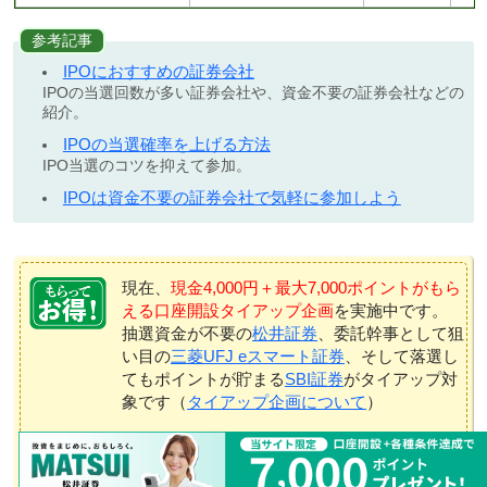
参考記事
IPOにおすすめの証券会社
IPOの当選回数が多い証券会社や、資金不要の証券会社などの
紹介。
IPOの当選確率を上げる方法
IPO当選のコツを抑えて参加。
IPOは資金不要の証券会社で気軽に参加しよう
現在、
現金4,000円＋最大7,000ポイントがもら
える口座開設タイアップ企画
を実施中です。
抽選資金が不要の
松井証券
、委託幹事として狙
い目の
三菱UFJ eスマート証券
、そして落選し
てもポイントが貯まる
SBI証券
がタイアップ対
象です（
タイアップ企画について
）