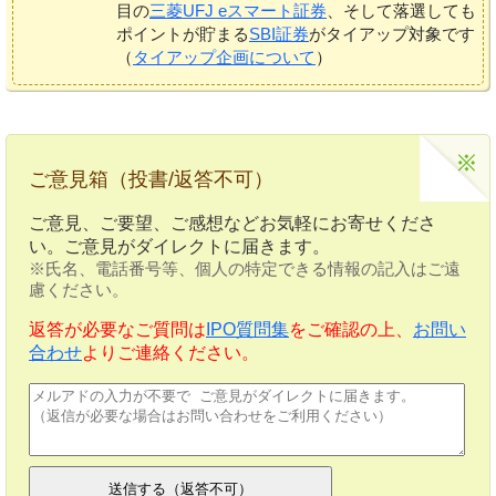
目の
三菱UFJ eスマート証券
、そして落選しても
ポイントが貯まる
SBI証券
がタイアップ対象です
（
タイアップ企画について
）
ご意見箱（投書/返答不可）
ご意見、ご要望、ご感想などお気軽にお寄せくださ
い。ご意見がダイレクトに届きます。
※氏名、電話番号等、個人の特定できる情報の記入はご遠
慮ください。
返答が必要なご質問は
IPO質問集
をご確認の上、
お問い
合わせ
よりご連絡ください。