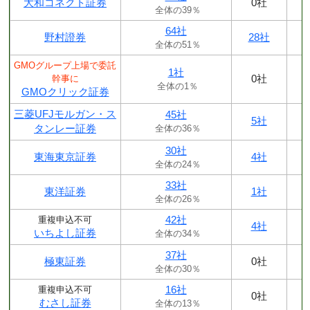
大和コネクト証券
0社
全体の39％
64社
野村證券
28社
全体の51％
GMOグループ上場で委託
1社
0社
幹事に
全体の1％
GMOクリック証券
三菱UFJモルガン・ス
45社
5社
タンレー証券
全体の36％
30社
東海東京証券
4社
全体の24％
33社
東洋証券
1社
全体の26％
42社
重複申込不可
4社
いちよし証券
全体の34％
37社
極東証券
0社
全体の30％
16社
重複申込不可
0社
むさし証券
全体の13％