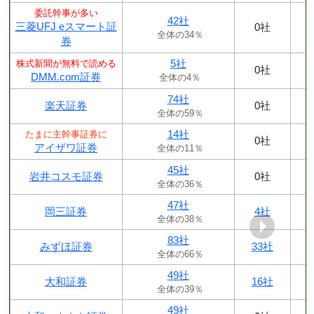
委託幹事が多い
42社
三菱UFJ eスマート証
0社
全体の34％
券
5社
株式新聞が無料で読める
0社
DMM.com証券
全体の4％
74社
楽天証券
0社
全体の59％
14社
たまに主幹事証券に
0社
アイザワ証券
全体の11％
45社
岩井コスモ証券
0社
全体の36％
47社
岡三証券
4社
全体の38％
83社
みずほ証券
33社
全体の66％
49社
大和証券
16社
全体の39％
49社