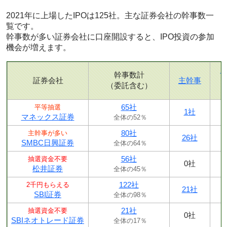
2021年に上場したIPOは125社。主な証券会社の幹事数一
覧です。
幹事数が多い証券会社に口座開設すると、IPO投資の参加
機会が増えます。
幹事数計
証券会社
主幹事
（委託含む）
65社
平等抽選
1社
マネックス証券
全体の52％
80社
主幹事が多い
26社
SMBC日興証券
全体の64％
56社
抽選資金不要
0社
松井証券
全体の45％
122社
2千円もらえる
21社
SBI証券
全体の98％
21社
抽選資金不要
0社
SBIネオトレード証券
全体の17％