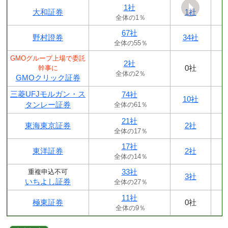
1社
大和証券
1社
全体の1％
67社
野村證券
34社
全体の55％
GMOグループ上場で委託
2社
0社
幹事に
全体の2％
GMOクリック証券
三菱UFJモルガン・ス
74社
10社
タンレー証券
全体の61％
21社
東海東京証券
2社
全体の17％
17社
東洋証券
2社
全体の14％
33社
重複申込不可
3社
いちよし証券
全体の27％
11社
極東証券
0社
全体の9％