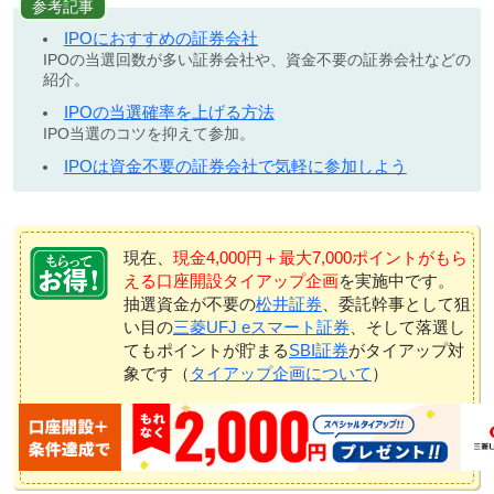
参考記事
IPOにおすすめの証券会社
IPOの当選回数が多い証券会社や、資金不要の証券会社などの
紹介。
IPOの当選確率を上げる方法
IPO当選のコツを抑えて参加。
IPOは資金不要の証券会社で気軽に参加しよう
現在、
現金4,000円＋最大7,000ポイントがもら
える口座開設タイアップ企画
を実施中です。
抽選資金が不要の
松井証券
、委託幹事として狙
い目の
三菱UFJ eスマート証券
、そして落選し
てもポイントが貯まる
SBI証券
がタイアップ対
象です（
タイアップ企画について
）