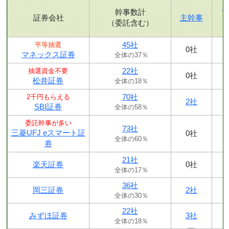
幹事数計
証券会社
主幹事
（委託含む）
45社
平等抽選
0社
マネックス証券
全体の37％
22社
抽選資金不要
0社
松井証券
全体の18％
70社
2千円もらえる
2社
SBI証券
全体の58％
委託幹事が多い
73社
三菱UFJ eスマート証
0社
全体の60％
券
21社
楽天証券
0社
全体の17％
36社
岡三証券
2社
全体の30％
22社
みずほ証券
3社
全体の18％