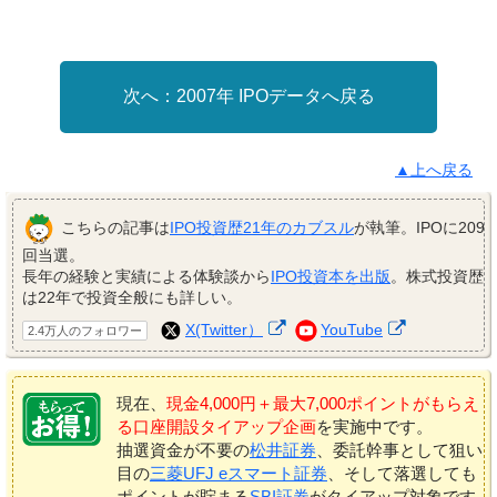
2007年 IPOデータへ戻る
▲上へ戻る
こちらの記事は
IPO投資歴21年のカブスル
が執筆。IPOに209
回当選。
長年の経験と実績による体験談から
IPO投資本を出版
。株式投資歴
は22年で投資全般にも詳しい。
X(Twitter）
YouTube
2.4万人のフォロワー
現在、
現金4,000円＋最大7,000ポイントがもらえ
る口座開設タイアップ企画
を実施中です。
抽選資金が不要の
松井証券
、委託幹事として狙い
目の
三菱UFJ eスマート証券
、そして落選しても
ポイントが貯まる
SBI証券
がタイアップ対象です