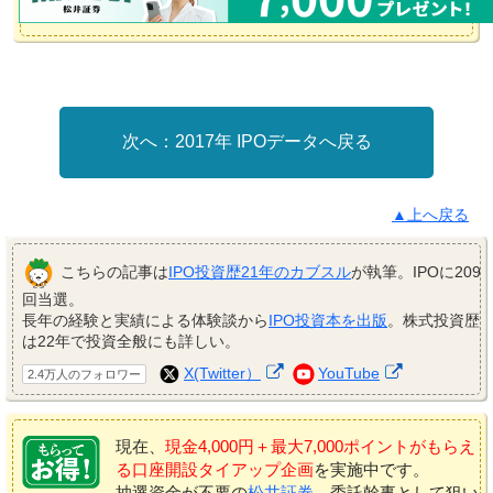
2017年 IPOデータへ戻る
▲上へ戻る
こちらの記事は
IPO投資歴21年のカブスル
が執筆。IPOに209
回当選。
長年の経験と実績による体験談から
IPO投資本を出版
。株式投資歴
は22年で投資全般にも詳しい。
X(Twitter）
YouTube
2.4万人のフォロワー
現在、
現金4,000円＋最大7,000ポイントがもらえ
る口座開設タイアップ企画
を実施中です。
抽選資金が不要の
松井証券
、委託幹事として狙い