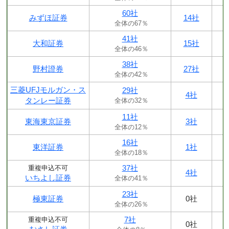
60社
みずほ証券
14社
全体の67％
41社
大和証券
15社
全体の46％
38社
野村證券
27社
全体の42％
三菱UFJモルガン・ス
29社
4社
タンレー証券
全体の32％
11社
東海東京証券
3社
全体の12％
16社
東洋証券
1社
全体の18％
37社
重複申込不可
4社
いちよし証券
全体の41％
23社
極東証券
0社
全体の26％
7社
重複申込不可
0社