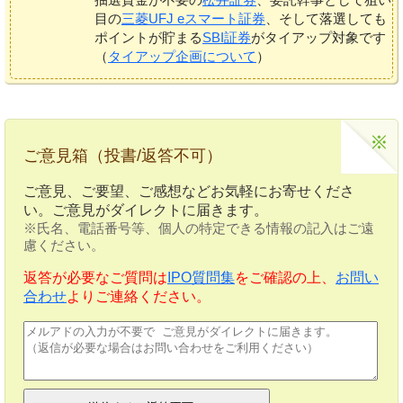
目の
三菱UFJ eスマート証券
、そして落選しても
ポイントが貯まる
SBI証券
がタイアップ対象です
（
タイアップ企画について
）
ご意見箱（投書/返答不可）
ご意見、ご要望、ご感想などお気軽にお寄せくださ
い。ご意見がダイレクトに届きます。
※氏名、電話番号等、個人の特定できる情報の記入はご遠
慮ください。
返答が必要なご質問は
IPO質問集
をご確認の上、
お問い
合わせ
よりご連絡ください。