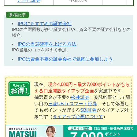
むさし証券
全体の8％
参考記事
IPOにおすすめの証券会社
IPOの当選回数が多い証券会社や、資金不要の証券会社などの
紹介。
IPOの当選確率を上げる方法
IPO当選のコツを抑えて参加。
IPOは資金不要の証券会社で気軽に参加しよう
現在、
現金4,000円＋最大7,000ポイントがもら
える口座開設タイアップ企画
を実施中です。
抽選資金が不要の
松井証券
、委託幹事として狙
い目の
三菱UFJ eスマート証券
、そして落選し
てもポイントが貯まる
SBI証券
がタイアップ対
象です（
タイアップ企画について
）