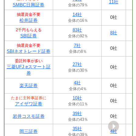
11社
SMBC日興証券
全体の79％
14社
抽選資金不要
0社
松井証券
全体の16％
83社
2千円もらえる
8社
SBI証券
全体の92％
7社
抽選資金不要
0社
SBIネオトレード証券
全体の8％
委託幹事が多い
27社
三菱UFJ eスマート証
0社
全体の30％
券
4社
楽天証券
0社
全体の4％
10社
たまに主幹事証券に
0社
アイザワ証券
全体の11％
39社
岩井コスモ証券
0社
全体の43％
35社
岡三証券
4社
全体の39％